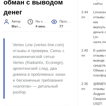
обман с выводом
сайты
денег
2:44
Linvarex
пп
отзывы:
Автор
На чтение
Просмотров
как
Матвей Иванов
4 мин.
77
вернуть
деньги 
Lin-
varex.m
Vertex Line (vertex-line.com)
отзывы и проверка. Связь с
2:40
E-yatiri
пп
отзывы 
мошеннической сетью
выводе
Vertex (Radiantix, Ecoreign),
средств
аргентинский след, два
Обман 
домена в проблемных зонах
платфо
и бесконечные требования
2:35
@BNBTr
«налогов» — детальный
пп
отзывы:
разбор.
Андрея
Смирно
USDT