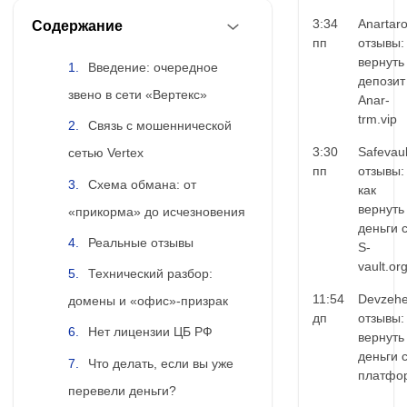
3:34
Anartar
Содержание
пп
отзывы:
вернуть
Введение: очередное
депозит
звено в сети «Вертекс»
Anar-
trm.vip
Связь с мошеннической
3:30
Safevaul
сетью Vertex
пп
отзывы:
Схема обмана: от
как
вернуть
«прикорма» до исчезновения
деньги 
Реальные отзывы
S-
vault.or
Технический разбор:
11:54
Devzehe
домены и «офис»-призрак
дп
отзывы:
Нет лицензии ЦБ РФ
вернуть
деньги 
Что делать, если вы уже
платфо
перевели деньги?