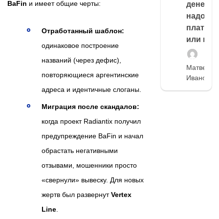
BaFin
и имеет общие черты:
денег,
надо
платить
Отработанный шаблон:
или нет
одинаковое построение
названий (через дефис),
Матвей
повторяющиеся аргентинские
Иванов
адреса и идентичные слоганы.
Миграция после скандалов:
когда проект Radiantix получил
предупреждение BaFin и начал
обрастать негативными
отзывами, мошенники просто
«свернули» вывеску. Для новых
жертв был развернут
Vertex
Line
.