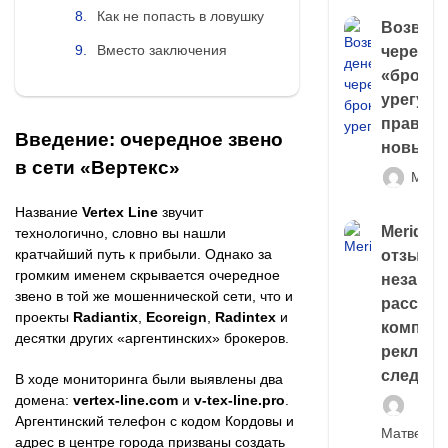
Как не попасть в ловушку
Возврат
Вместо заключения
через
«брокер
урегули
правда 
Введение: очередное звено
новый 
в сети «Вертекс»
Матв
Название
Vertex Line
звучит
Meridiee
технологично, словно вы нашли
кратчайший путь к прибыли. Однако за
отзывы
громким именем скрывается очередное
незави
звено в той же мошеннической сети, что и
расслед
проекты
Radiantix
,
Ecoreign
,
Radintex
и
компани
десятки других «аргентинских» брокеров.
рекламн
следа
В ходе мониторинга были выявлены два
домена:
vertex-line.com
и
v-tex-line.pro
.
Аргентинский телефон с кодом Кордовы и
Матвей И
адрес в центре города призваны создать