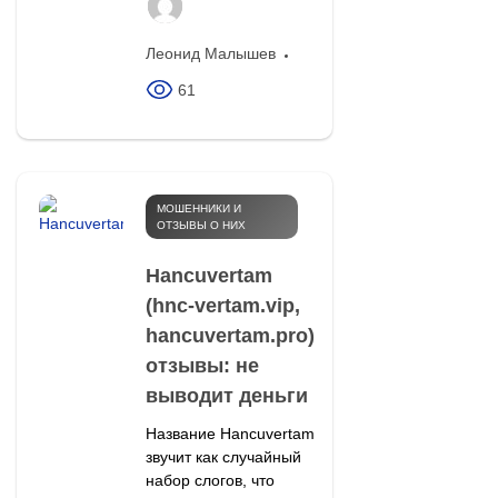
Леонид Малышев
61
МОШЕННИКИ И
ОТЗЫВЫ О НИХ
Hancuvertam
(hnc-vertam.vip,
hancuvertam.pro)
отзывы: не
выводит деньги
Название Hancuvertam
звучит как случайный
набор слогов, что