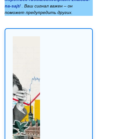
na-sajt/
. Ваш сигнал важен – он
поможет предупредить других.