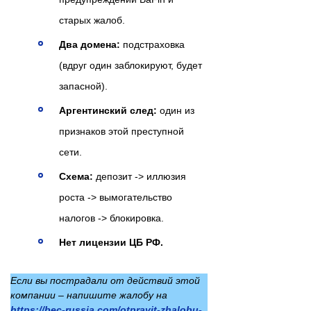
старых жалоб.
Два домена:
подстраховка
(вдруг один заблокируют, будет
запасной).
Аргентинский след:
один из
признаков этой преступной
сети.
Схема:
депозит -> иллюзия
роста -> вымогательство
налогов -> блокировка.
Нет лицензии ЦБ РФ.
Если вы пострадали от действий этой
компании – напишите жалобу на
https://bec-russia.com/otpravit-zhalobu-