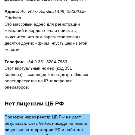
Адрес:
Av. Vélez Sarsfield 499, X5000JJE
Córdoba
Это массовый адрес для регистрации
компаний в Кордове. Если поискать,
выяснится, что там зарегистрированы
десятки других «фирм»-пустышек из этой
же сети.
Телефон:
+54 9 351 5204-7983
Этот виртуальный номер (код 351
Кордова) – «сердце» колл-центра. Звонок
переадресуется на IP-телефонию
операторов.
Нет лицензии ЦБ РФ
Проверка через реестр ЦБ РФ не даст
результата. Сеть Vertex никогда не имела
лицензии на территории РФ и работает