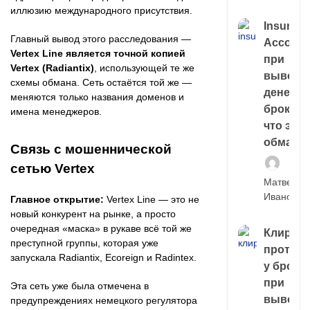
иллюзию международного присутствия.
Insuran
Главный вывод этого расследования —
Account
Vertex Line является точной копией
при
Vertex (Radiantix)
, использующей те же
выводе
схемы обмана. Сеть остаётся той же —
денег у
меняются только названия доменов и
брокера
имена менеджеров.
что это,
обман?
Связь с мошеннической
сетью Vertex
Матвей
Иванов
Главное открытие:
Vertex Line — это не
новый конкурент на рынке, а просто
очередная «маска» в рукаве всё той же
Клирин
преступной группы, которая уже
протек
запускала Radiantix, Ecoreign и Radintex.
у броке
при
Эта сеть уже была отмечена в
выводе
предупреждениях немецкого регулятора