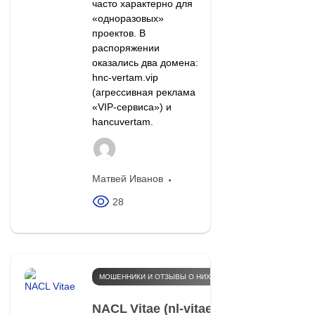
часто характерно для
«одноразовых»
проектов. В
распоряжении
оказались два домена:
hnc-vertam.vip
(агрессивная реклама
«VIP-сервиса») и
hancuvertam.
Матвей Иванов
28
МОШЕННИКИ И ОТЗЫВЫ О НИХ
NACL Vitae (nl‑vitae.pro) отзывы: 