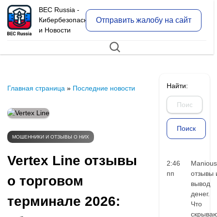
BEC Russia -
Отправить жалобу на сайт
Кибербезопасность
и Новости
Найти:
Главная страница
»
Последние новости
МОШЕННИКИ И ОТЗЫВЫ О НИХ
Vertex Line отзывы
2:46
Manious
пп
отзывы 
о торговом
вывод
денег.
терминале 2026:
Что
скрыва