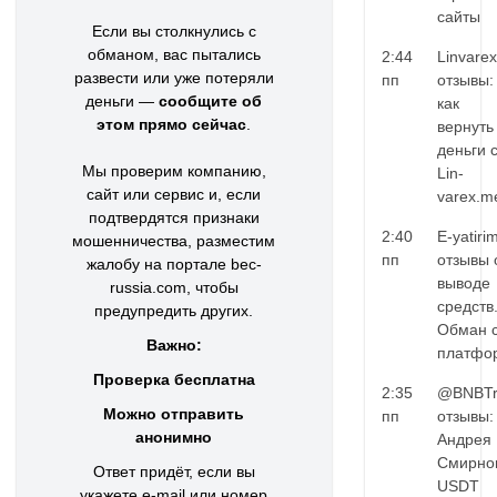
сайты
Если вы столкнулись с
обманом, вас пытались
2:44
Linvarex
развести или уже потеряли
пп
отзывы:
деньги —
сообщите об
как
этом прямо сейчас
.
вернуть
деньги 
Мы проверим компанию,
Lin-
сайт или сервис и, если
varex.m
подтвердятся признаки
2:40
E-yatiri
мошенничества, разместим
пп
отзывы 
жалобу на портале bec-
выводе
russia.com, чтобы
средств
предупредить других.
Обман 
Важно:
платфо
Проверка бесплатна
2:35
@BNBTr
Можно отправить
пп
отзывы:
анонимно
Андрея
Смирно
Ответ придёт, если вы
USDT
укажете e-mail или номер