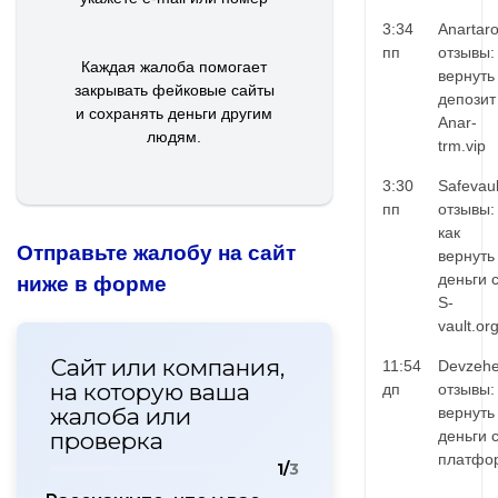
3:34
Anartar
пп
отзывы:
Каждая жалоба помогает
вернуть
закрывать фейковые сайты
депозит
и сохранять деньги другим
Anar-
людям.
trm.vip
3:30
Safevaul
пп
отзывы:
как
Отправьте жалобу на сайт
вернуть
деньги 
ниже в форме
S-
vault.or
Сайт или компания,
11:54
Devzehe
на которую ваша
дп
отзывы:
жалоба или
вернуть
проверка
деньги 
платфо
1/
3