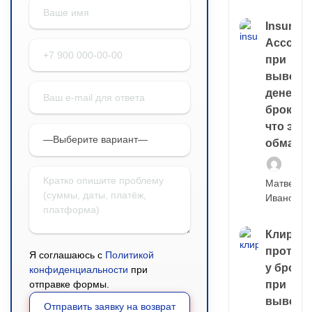
Insuran
Account
при
выводе
денег у
брокера
что это,
обман?
Матвей
Иванов
Клирин
протек
Я соглашаюсь с
Политикой
у броке
конфиденциальности
при
отправке формы.
при
выводе