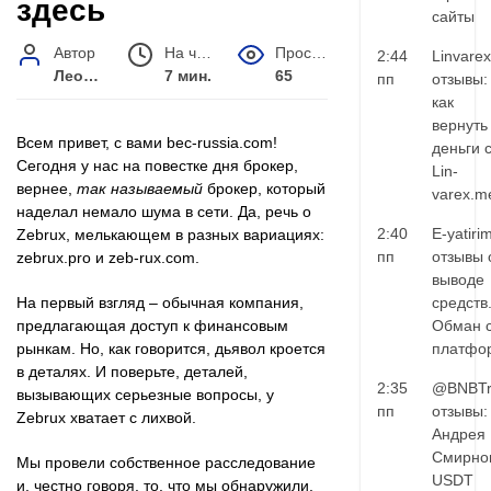
здесь
сайты
Автор
На чтение
Просмотров
2:44
Linvarex
Леонид Малышев
7 мин.
65
пп
отзывы:
как
вернуть
Всем привет, с вами bec-russia.com!
деньги 
Сегодня у нас на повестке дня брокер,
Lin-
вернее,
так называемый
брокер, который
varex.m
наделал немало шума в сети. Да, речь о
2:40
E-yatiri
Zebrux, мелькающем в разных вариациях:
пп
отзывы 
zebrux.pro и zeb-rux.com.
выводе
На первый взгляд – обычная компания,
средств
предлагающая доступ к финансовым
Обман 
рынкам. Но, как говорится, дьявол кроется
платфо
в деталях. И поверьте, деталей,
2:35
@BNBTr
вызывающих серьезные вопросы, у
пп
отзывы:
Zebrux хватает с лихвой.
Андрея
Смирно
Мы провели собственное расследование
USDT
и, честно говоря, то, что мы обнаружили,