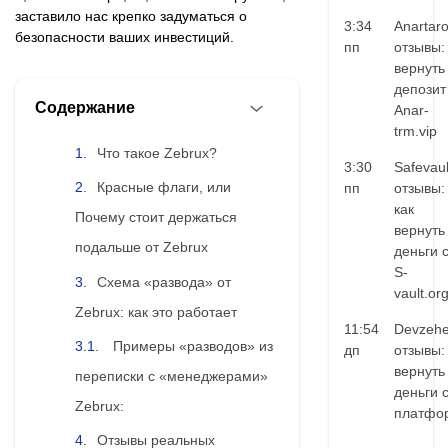
заставило нас крепко задуматься о
3:34
Anartar
безопасности ваших инвестиций.
пп
отзывы:
вернуть
депозит
Содержание
Anar-
trm.vip
Что такое Zebrux?
3:30
Safevaul
Красные флаги, или
пп
отзывы:
как
Почему стоит держаться
вернуть
подальше от Zebrux
деньги 
S-
Схема «развода» от
vault.or
Zebrux: как это работает
11:54
Devzehe
Примеры «разводов» из
дп
отзывы:
вернуть
переписки с «менеджерами»
деньги 
Zebrux:
платфо
Отзывы реальных