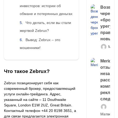
инвесторов: истории об
Возврат
через
обмане и потерянных деньгах
«брокер
Что делать, если вы стали
урегули
жертвой Zebrux?
правда 
новый 
Вывод: Zebrux – это
Матв
мошенники!
Meridiee
отзывы
Что такое Zebrux?
незави
расслед
Zebrux позиционирует себя как
компани
современный брокер, предоставляющий
рекламн
услуги онлайн-трейдинга. Адрес,
следа
указанный на сайте – 11 Douthwaite
Square, London E1W 2UZ, Great Britain.
Контактный телефон +44 20 8198 3651, а
Матвей И
для связи предлагается электронная