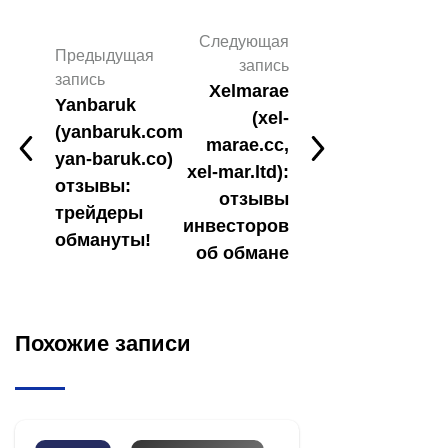
Следующая
Предыдущая
запись
запись
Xelmarae
Yanbaruk
(xel-
(yanbaruk.com
marae.cc,
yan-baruk.co)
xel-mar.ltd):
отзывы:
отзывы
трейдеры
инвесторов
обмануты!
об обмане
Похожие записи