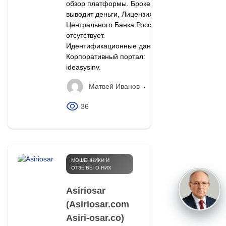
обзор платформы. Брокер не
выводит деньги, Лицензия
Центрального Банка России
отсутствует.
Идентификационные данные
Корпоративный портал:
ideasysinv.
Матвей Иванов
36
МОШЕННИКИ И
ОТЗЫВЫ О НИХ
Asiriosar
(Asiriosar.com
Asiri-osar.co)