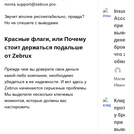
почта support@zebrux.pro.
Insuran
Звучит вполне респектабельно, правда?
Account
Но не спешите с выводами.
при
выводе
Красные флаги, или Почему
денег у
стоит держаться подальше
брокера
что это,
от Zebrux
обман?
Прежде чем вы доверите свои деньги
какой-либо компании, необходимо
Матвей
убедиться в ее надежности. И вот здесь у
Иванов
Zebrux начинаются серьезные проблемы.
Мы выделили несколько ключевых
моментов, которые должны вас
Клирин
насторожить:
протек
у броке
при
выводе