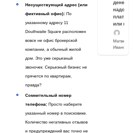
денег,
Несуществующий адрес (или
надо
фиктивный офис):
По
платить
указанному адресу 11
или нет
Douthwaite Square расположен
вовсе не офис брокерской
Матвей
Иванов
компании, а обычный жилой
дом. Это уже серьезный
звоночек. Серьезный бизнес не
прячется по квартирам,
правда?
Сомнительный номер
телефона:
Просто наберите
указанный номер в поисковике.
Количество негативных отзывов
и предупреждений вас точно не