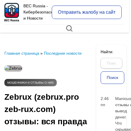
BEC Russia -
Отправить жалобу на сайт
Кибербезопасность
и Новости
Найти:
Главная страница
»
Последние новости
МОШЕННИКИ И ОТЗЫВЫ О НИХ
Zebrux (zebrux.pro
2:46
Manious
пп
отзывы 
zeb-rux.com)
вывод
денег.
отзывы: вся правда
Что
скрыва