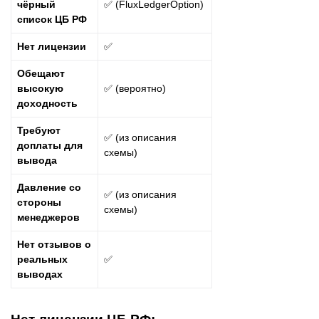
чёрный
✅ (FluxLedgerOption)
список ЦБ РФ
Нет лицензии
✅
Обещают
высокую
✅ (вероятно)
доходность
Требуют
✅ (из описания
доплаты для
схемы)
вывода
Давление со
✅ (из описания
стороны
схемы)
менеджеров
Нет отзывов о
реальных
✅
выводах