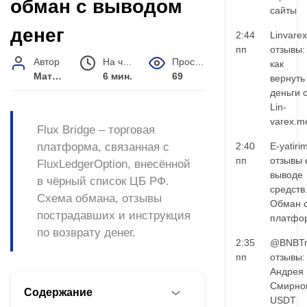
обман с выводом
сайты
денег
2:44
Linvarex
пп
отзывы:
Автор
На чтение
Просмотров
как
Матвей Иванов
6 мин.
69
вернуть
деньги 
Lin-
varex.m
Flux Bridge – торговая
платформа, связанная с
2:40
E-yatiri
пп
отзывы 
FluxLedgerOption, внесённой
выводе
в чёрный список ЦБ РФ.
средств
Схема обмана, отзывы
Обман 
пострадавших и инструкция
платфо
по возврату денег.
2:35
@BNBTr
пп
отзывы:
Андрея
Смирно
Содержание
USDT