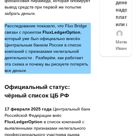
финансовая пирамида, которая блокирует
денег,
вывод средств при первой же попытке
надо
забрать деньги.
платить
или нет
Расследование показало, что Flux Bridge
связан с проектом
FluxLedgerOption
,
который уже был официально внесён
Матвей
Центральным банком России в список
Иванов
компаний с признаками нелегальной
деятельности . Разберём, как работает
эта схема и почему вы рискуете потерять
все деньги.
Официальный статус:
чёрный список ЦБ РФ
17 февраля 2025 года
Центральный банк
Российской Федерации внёс
FluxLedgerOption
в список компаний с
выявленными признаками нелегального
профессионального участника рынка