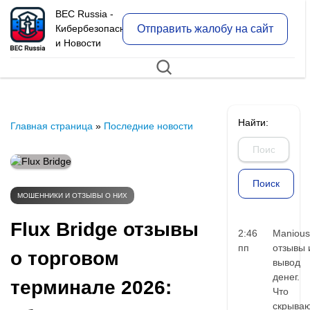
BEC Russia -
Отправить жалобу на сайт
Кибербезопасность
и Новости
Найти:
Главная страница
»
Последние новости
МОШЕННИКИ И ОТЗЫВЫ О НИХ
Flux Bridge отзывы
2:46
Manious
пп
отзывы 
о торговом
вывод
денег.
терминале 2026:
Что
скрыва