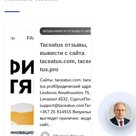
МОШЕННИКИ И ОТЗЫВЫ О НИХ
Taceatus отзывы,
вывести с сайта
taceatus.com, tacea-
tus.pro
Сайты: taceatus.com, tacea-
tus.proЮридический адрес:
Leoforos Amathountos 75,
Limassol 4532, CyprusПочта:
support@taceatus.comТелефон:
+357 25 814915 Визуально всё
выглядит прилично: модный
сайт,...