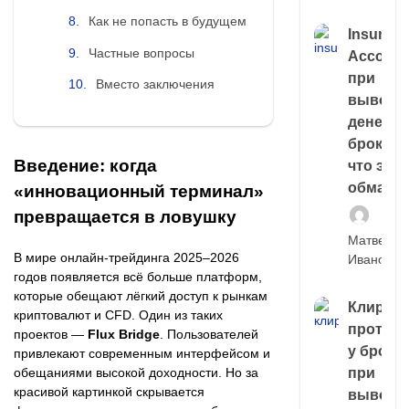
Как не попасть в будущем
Insuran
Частные вопросы
Account
при
Вместо заключения
выводе
денег у
брокера
Введение: когда
что это,
обман?
«инновационный терминал»
превращается в ловушку
Матвей
В мире онлайн-трейдинга 2025–2026
Иванов
годов появляется всё больше платформ,
которые обещают лёгкий доступ к рынкам
Клирин
криптовалют и CFD. Один из таких
протек
проектов —
Flux Bridge
. Пользователей
у броке
привлекают современным интерфейсом и
обещаниями высокой доходности. Но за
при
красивой картинкой скрывается
выводе