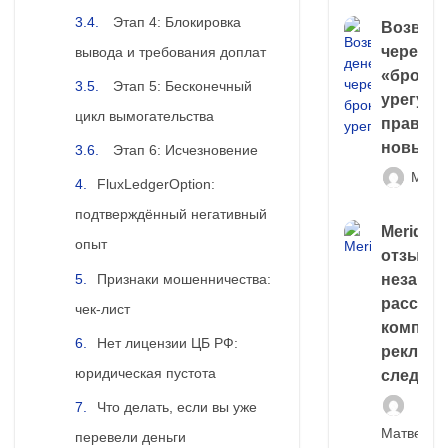
Этап 4: Блокировка
Возврат
через
вывода и требования доплат
«брокер
Этап 5: Бесконечный
урегули
цикл вымогательства
правда 
новый 
Этап 6: Исчезновение
Матв
FluxLedgerOption:
подтверждённый негативный
Meridiee
опыт
отзывы
Признаки мошенничества:
незави
расслед
чек-лист
компани
Нет лицензии ЦБ РФ:
рекламн
юридическая пустота
следа
Что делать, если вы уже
Матвей И
перевели деньги