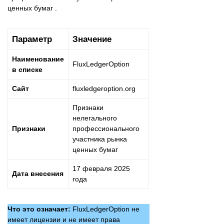
ценных бумаг .
Параметр
Значение
Наименование
FluxLedgerOption
в списке
Сайт
fluxledgeroption.org
Признаки
нелегального
Признаки
профессионального
участника рынка
ценных бумаг
17 февраля 2025
Дата внесения
года
Что это означает:
FluxLedgerOption не
имеет лицензии и не имеет права