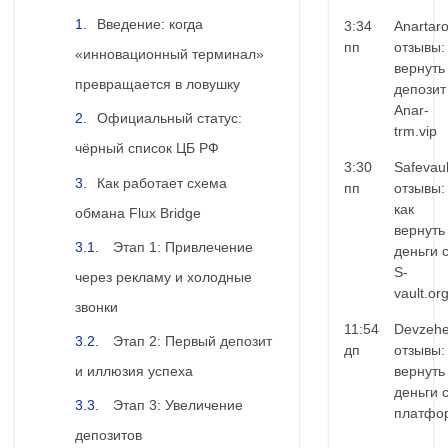
Введение: когда
3:34
Anartar
пп
отзывы:
«инновационный терминал»
вернуть
превращается в ловушку
депозит
Anar-
Официальный статус:
trm.vip
чёрный список ЦБ РФ
3:30
Safevaul
Как работает схема
пп
отзывы:
как
обмана Flux Bridge
вернуть
Этап 1: Привлечение
деньги 
S-
через рекламу и холодные
vault.or
звонки
11:54
Devzehe
Этап 2: Первый депозит
дп
отзывы:
и иллюзия успеха
вернуть
деньги 
Этап 3: Увеличение
платфо
депозитов