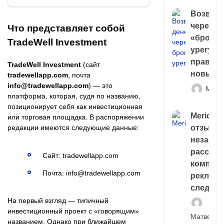
Возврат
через
Что представляет собой
«брокер
TradeWell Investment
урегули
правда 
TradeWell Investment
(сайт
новый 
tradewellapp.com
, почта
info@tradewellapp.com
) — это
Матв
платформа, которая, судя по названию,
позиционирует себя как инвестиционная
Meridiee
или торговая площадка. В распоряжении
отзывы
редакции имеются следующие данные:
незави
расслед
Сайт: tradewellapp.com
компани
Почта: info@tradewellapp.com
рекламн
следа
На первый взгляд — типичный
инвестиционный проект с «говорящим»
Матвей И
названием. Однако при ближайшем