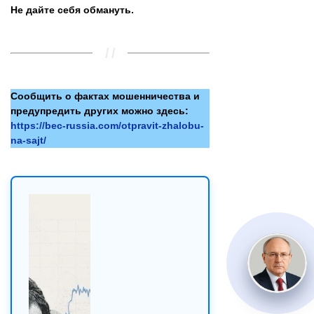
Не дайте себя обмануть.
Сообщить о фактах мошенничества и
предупредить других можно здесь:
https://bec-russia.com/otpravit-zhalobu-
na-sajt/