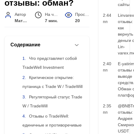
отзывы: обман?
сайты
Автор
На чтение
Просмотров
2:44
Linvarex
Матвей Иванов
7 мин.
20
пп
отзывы:
как
вернуть
деньги 
Содержание
Lin-
varex.m
Что представляет собой
2:40
E-yatiri
TradeWell Investment
пп
отзывы 
выводе
Критическое открытие:
средств
путаница с Trade W / TradeWill
Обман 
платфо
Регуляторный статус Trade
W / TradeWill
2:35
@BNBTr
пп
отзывы:
Отзывы о TradeWell:
Андрея
Смирно
единичные и противоречивые
USDT