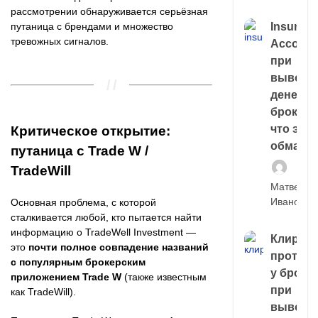
рассмотрении обнаруживается серьёзная
Insuran
путаница с брендами и множество
тревожных сигналов.
Account
при
выводе
денег у
брокера
что это,
Критическое открытие:
обман?
путаница с Trade W /
TradeWill
Матвей
Иванов
Основная проблема, с которой
сталкивается любой, кто пытается найти
информацию о TradeWell Investment —
Клирин
это
почти полное совпадение названий
протек
с популярным брокерским
у броке
приложением Trade W
(также известным
при
как TradeWill).
выводе