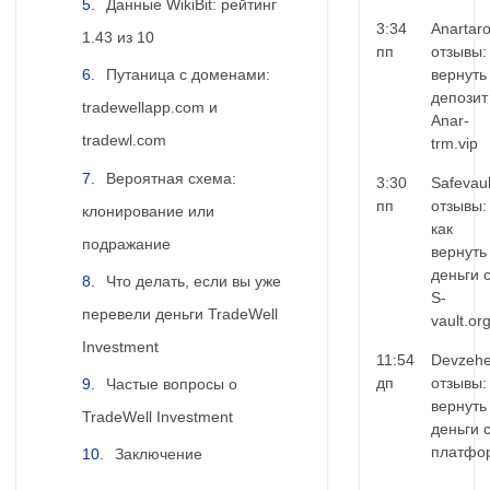
Данные WikiBit: рейтинг
3:34
Anartar
1.43 из 10
пп
отзывы:
вернуть
Путаница с доменами:
депозит
tradewellapp.com и
Anar-
tradewl.com
trm.vip
Вероятная схема:
3:30
Safevaul
пп
отзывы:
клонирование или
как
подражание
вернуть
деньги 
Что делать, если вы уже
S-
перевели деньги TradeWell
vault.or
Investment
11:54
Devzehe
дп
отзывы:
Частые вопросы о
вернуть
TradeWell Investment
деньги 
платфо
Заключение