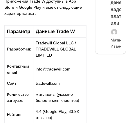
Приложения Trade W доступны в App
денег,
Store и Google Play и имеют следующие
надо
характеристики :
платить
или нет
Параметр
Данные Trade W
Матвей
Tradewill Global LLC /
Иванов
Разработчик
TRADEWILL GLOBAL
LIMITED
Контактный
info@tradewill.com
email
Сайт
tradewill.com
Количество
миллионы (указано
загрузок
более 5 млн клиентов)
4.4 (Google Play, 33.9K
Рейтинг
отзывов)