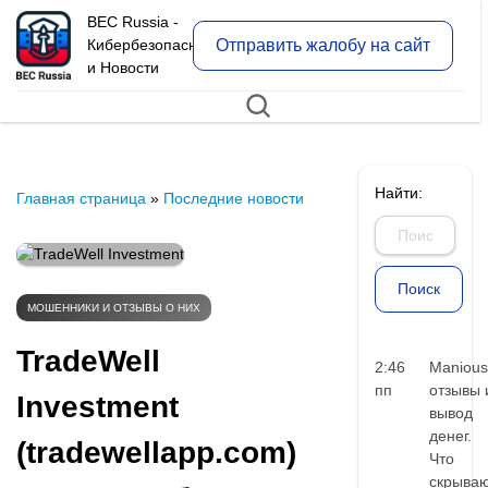
BEC Russia -
Отправить жалобу на сайт
Кибербезопасность
и Новости
Найти:
Главная страница
»
Последние новости
МОШЕННИКИ И ОТЗЫВЫ О НИХ
TradeWell
2:46
Manious
пп
отзывы 
Investment
вывод
денег.
(tradewellapp.com)
Что
скрыва