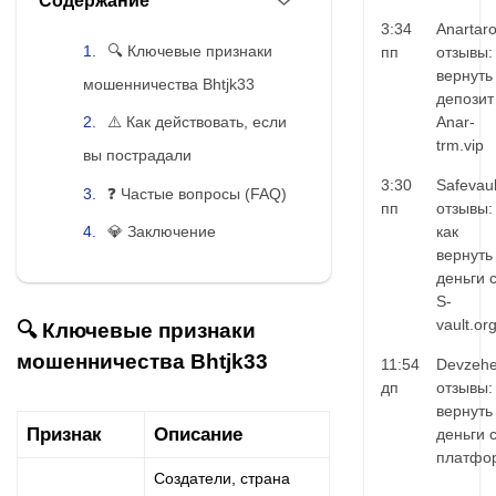
Содержание
3:34
Anartar
🔍 Ключевые признаки
пп
отзывы:
вернуть
мошенничества Bhtjk33
депозит
Anar-
⚠️ Как действовать, если
trm.vip
вы пострадали
3:30
Safevaul
❓ Частые вопросы (FAQ)
пп
отзывы:
💎 Заключение
как
вернуть
деньги 
S-
vault.or
🔍 Ключевые признаки
мошенничества Bhtjk33
11:54
Devzehe
дп
отзывы:
вернуть
Признак
Описание
деньги 
платфо
Создатели, страна