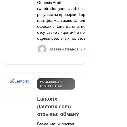
Genesis Arbit
(webtrader.genesisarbit.cfd) отзывы и
результаты проверки. Торговая
платформа, лживо заявляющая об
офисах в Копенгагене, полное
отсутствие лицензий и негативные
оценки реальных пользователей.
19
Матвей Иванов
МОШЕННИКИ И
ОТЗЫВЫ О НИХ
Lantorix
(lantorix.com)
отзывы: обман?
Введение: кипрская