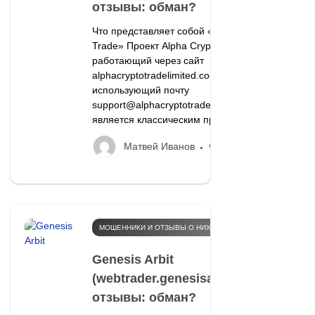
отзывы: обман?
Что представляет собой «Alpha Crypto
Trade» Проект Alpha Crypto Trade,
работающий через сайт
alphacryptotradelimited.com и
использующий почту
support@alphacryptotrade.com,
является классическим примером...
25
Матвей Иванов
МОШЕННИКИ И ОТЗЫВЫ О НИХ
Genesis Arbit
(webtrader.genesisarbit.cfd)
отзывы: обман?