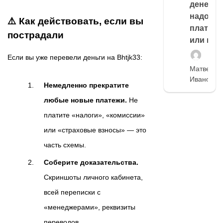
денег,
надо
⚠️ Как действовать, если вы
платить
пострадали
или нет
Если вы уже перевели деньги на Bhtjk33:
Матвей
Иванов
Немедленно прекратите
любые новые платежи.
Не
платите «налоги», «комиссии»
или «страховые взносы» — это
часть схемы.
Соберите доказательства.
Скриншоты личного кабинета,
всей переписки с
«менеджерами», реквизиты
переводов.