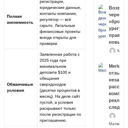
регистрации,
юридические данные,
Возврат
контакты компании,
через
Полная
регулятор — всё
«брокер
анонимность
скрыто. Легальные
урегули
финансовые проекты
правда 
всегда открыты для
новый 
проверки.
Матв
Заявленная работа с
2025 года при
Meridiee
минимальном
депозите $100 и
отзывы
обещания
незави
Обманчивые
сверхдоходов
расслед
условия
(десятки процентов в
компани
месяц). На деле сайт
рекламн
пустой, а условия
следа
раскрывают только
после регистрации по
приглашению.
Матвей И