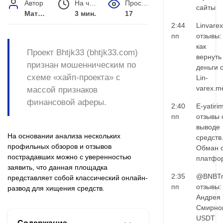
Автор
На чтение
Просмотров
сайты
Матвей Иванов
3 мин.
17
2:44
Linvarex
пп
отзывы:
как
Проект Bhtjk33 (bhtjk33.com)
вернуть
признан мошенническим по
деньги 
схеме «хайп-проекта» с
Lin-
varex.m
массой признаков
финансовой аферы.
2:40
E-yatiri
пп
отзывы 
выводе
На основании анализа нескольких
средств
профильных обзоров и отзывов
Обман 
пострадавших можно с уверенностью
платфо
заявить, что данная площадка
2:35
@BNBTr
представляет собой классический онлайн-
пп
отзывы:
развод для хищения средств.
Андрея
Смирно
USDT