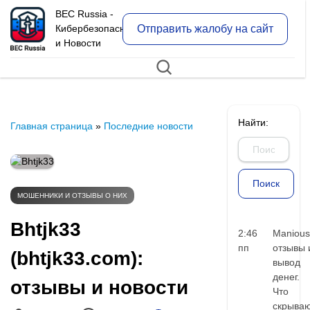
BEC Russia -
Отправить жалобу на сайт
Кибербезопасность
и Новости
Найти:
Главная страница
»
Последние новости
МОШЕННИКИ И ОТЗЫВЫ О НИХ
Bhtjk33
2:46
Manious
пп
отзывы 
(bhtjk33.com):
вывод
денег.
отзывы и новости
Что
скрыва