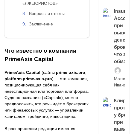
«ЛЖЕЮРИСТОВ»
Insuran
Вопросы и ответы
Account
Заключение
при
выводе
денег у
брокера
Что известно о компании
что это,
PrimeAxis Capital
обман?
PrimeAxis Capital
(сайты
prime-axis.pro
,
platform.prime-axis.pro
) — это компания,
Матвей
позиционирующая себя как
Иванов
инвестиционная или торговая платформа.
Судя по названию («Capital»), можно
Клирин
предположить, что речь идёт о брокерских
протек
или финансовых услугах — управлении
у броке
капиталом, трейдинге, инвестициях.
при
В распоряжении редакции имеются
выводе