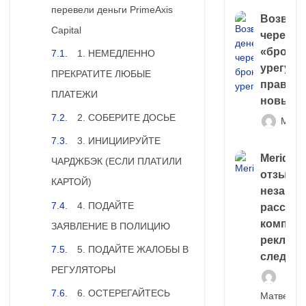
перевели деньги PrimeAxis
Возврат
Capital
через
«брокер
1. НЕМЕДЛЕННО
урегули
ПРЕКРАТИТЕ ЛЮБЫЕ
правда 
ПЛАТЕЖИ
новый 
2. СОБЕРИТЕ ДОСЬЕ
Матв
3. ИНИЦИИРУЙТЕ
Meridiee
ЧАРДЖБЭК (ЕСЛИ ПЛАТИЛИ
отзывы
КАРТОЙ)
незави
4. ПОДАЙТЕ
расслед
компани
ЗАЯВЛЕНИЕ В ПОЛИЦИЮ
рекламн
5. ПОДАЙТЕ ЖАЛОБЫ В
следа
РЕГУЛЯТОРЫ
6. ОСТЕРЕГАЙТЕСЬ
Матвей И