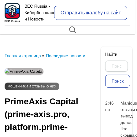
BEC Russia -
Отправить жалобу на сайт
Кибербезопасность
и Новости
Найти:
Главная страница
»
Последние новости
МОШЕННИКИ И ОТЗЫВЫ О НИХ
PrimeAxis Capital
2:46
Manious
пп
отзывы 
(prime-axis.pro,
вывод
денег.
platform.prime-
Что
скрыва