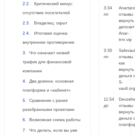
Критический минус:
3:34
Anartar
отсутствие посетителей
пп
отзывы:
вернуть
Владелец: скрыт
депозит
Anar-
Итоговая оценка:
trm.vip
внутреннее противоречие
3:30
Safevaul
Что означает низкий
пп
отзывы:
трафик для финансовой
как
вернуть
компании
деньги 
Два домена: основная
S-
vault.or
платформа и «кабинет»
11:54
Devzehe
Сравнение с ранее
дп
отзывы:
разобранными проектами
вернуть
деньги 
Возможная схема работы
платфо
Что делать, если вы уже