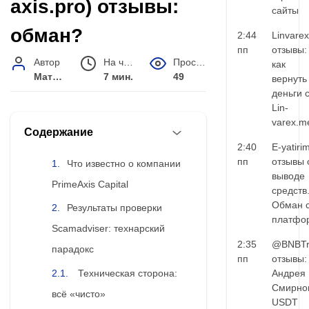
axis.pro) отзывы:
сайты
обман?
2:44
Linvarex
пп
отзывы:
Автор
На чтение
Просмотров
как
Матвей Иванов
7 мин.
49
вернуть
деньги 
Lin-
varex.m
Содержание
2:40
E-yatiri
пп
отзывы 
Что известно о компании
выводе
PrimeAxis Capital
средств
Обман 
Результаты проверки
платфо
Scamadviser: технарский
2:35
@BNBTr
парадокс
пп
отзывы:
Техническая сторона:
Андрея
Смирно
всё «чисто»
USDT