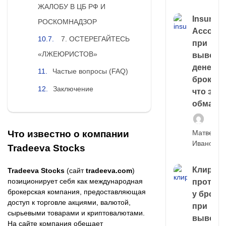
ЖАЛОБУ В ЦБ РФ И
Insuran
РОСКОМНАДЗОР
Account
7. ОСТЕРЕГАЙТЕСЬ
при
«ЛЖЕЮРИСТОВ»
выводе
денег у
Частые вопросы (FAQ)
брокера
Заключение
что это,
обман?
Что известно о компании
Матвей
Иванов
Tradeeva Stocks
Клирин
Tradeeva Stocks
(сайт
tradeeva.com
)
позиционирует себя как международная
протек
брокерская компания, предоставляющая
у броке
доступ к торговле акциями, валютой,
при
сырьевыми товарами и криптовалютами.
выводе
На сайте компания обещает