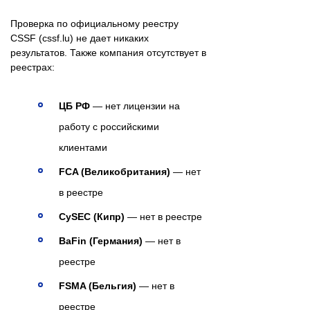
Проверка по официальному реестру
CSSF (cssf.lu) не дает никаких
результатов. Также компания отсутствует в
реестрах:
ЦБ РФ
— нет лицензии на
работу с российскими
клиентами
FCA (Великобритания)
— нет
в реестре
CySEC (Кипр)
— нет в реестре
BaFin (Германия)
— нет в
реестре
FSMA (Бельгия)
— нет в
реестре