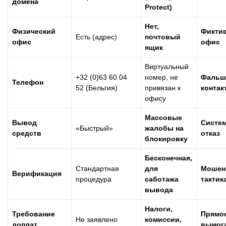
домена
Protect)
Нет,
Физический
Фикти
Есть (адрес)
почтовый
офис
офис
ящик
Виртуальный
+32 (0)63 60 04
номер, не
Фальш
Телефон
52 (Бельгия)
привязан к
контак
офису
Массовые
Вывод
Систе
«Быстрый»
жалобы на
средств
отказ
блокировку
Бесконечная,
Стандартная
для
Мошен
Верификация
процедура
саботажа
тактик
вывода
Налоги,
Требование
Прямо
Не заявлено
комиссии,
доплат
вымог