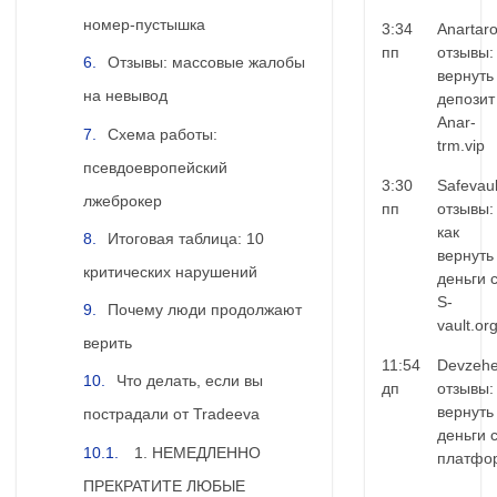
номер-пустышка
3:34
Anartar
пп
отзывы:
Отзывы: массовые жалобы
вернуть
на невывод
депозит
Anar-
Схема работы:
trm.vip
псевдоевропейский
3:30
Safevaul
лжеброкер
пп
отзывы:
как
Итоговая таблица: 10
вернуть
критических нарушений
деньги 
S-
Почему люди продолжают
vault.or
верить
11:54
Devzehe
Что делать, если вы
дп
отзывы:
вернуть
пострадали от Tradeeva
деньги 
1. НЕМЕДЛЕННО
платфо
ПРЕКРАТИТЕ ЛЮБЫЕ