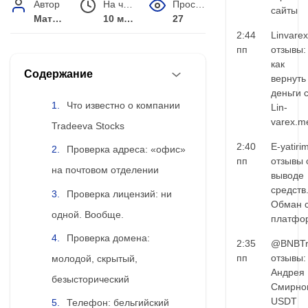
Автор
На чтение
Просмотров
сайты
Матвей Иванов
10 мин.
27
2:44
Linvarex
пп
отзывы:
как
Содержание
вернуть
деньги 
Что известно о компании
Lin-
varex.m
Tradeeva Stocks
2:40
E-yatiri
Проверка адреса: «офис»
пп
отзывы 
на почтовом отделении
выводе
средств
Проверка лицензий: ни
Обман 
одной. Вообще.
платфо
Проверка домена:
2:35
@BNBTr
пп
отзывы:
молодой, скрытый,
Андрея
безысторический
Смирно
USDT
Телефон: бельгийский