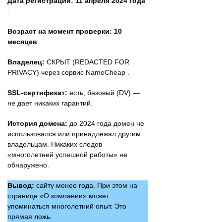
Дата регистрации:
11 апреля 2024 года
.
Возраст на момент проверки:
10
месяцев
.
Владелец:
СКРЫТ (REDACTED FOR
PRIVACY) через сервис NameCheap .
SSL-сертификат:
есть, базовый (DV) —
не дает никаких гарантий.
История домена:
до 2024 года домен не
использовался или принадлежал другим
владельцам. Никаких следов
«многолетней успешной работы» не
обнаружено.
Вывод:
сайту менее года. При этом на
странице «О компании» может
упоминаться многолетний опыт. Это
прямая ложь.