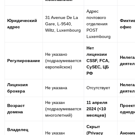
Адрес
31 Avenue De La
почтового
Юридический
Фикти
Gare, L-9540,
отделения
адрес
офис
Wiltz, Luxembourg
POST
Luxembourg
Нет
Не указано
лицензии
Нелега
Регулирование
(подразумевается
CSSF, FCA,
деятел
европейское)
CySEC, ЦБ
РФ
Лицензия
Нелега
Не указана
Отсутствует
брокера
деятел
Не указан
11 апреля
Возраст
Проект
(подразумевается
2024 (<10
домена
однод
многолетний)
месяцев)
Скрыт
Владелец
Не указан
(Privacy
Анони