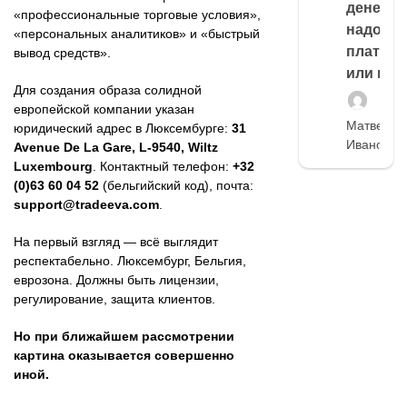
денег,
«профессиональные торговые условия»,
надо
«персональных аналитиков» и «быстрый
платить
вывод средств».
или нет
Для создания образа солидной
европейской компании указан
Матвей
юридический адрес в Люксембурге:
31
Иванов
Avenue De La Gare, L-9540, Wiltz
Luxembourg
. Контактный телефон:
+32
(0)63 60 04 52
(бельгийский код), почта:
support@tradeeva.com
.
На первый взгляд — всё выглядит
респектабельно. Люксембург, Бельгия,
еврозона. Должны быть лицензии,
регулирование, защита клиентов.
Но при ближайшем рассмотрении
картина оказывается совершенно
иной.