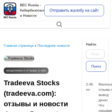
BEC Russia -
Отправить жалобу на сайт
Кибербезопасность
и Новости
Найти:
Главная страница
»
Последние новости
МОШЕННИКИ И ОТЗЫВЫ О НИХ
Tradeeva Stocks
2:46
Manious
пп
отзывы 
(tradeeva.com):
вывод
денег.
отзывы и новости
Что
скрыва