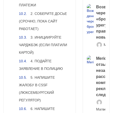
ПЛАТЕЖИ
Возврат
через
2. СОБЕРИТЕ ДОСЬЕ
«брокер
(СРОЧНО, ПОКА САЙТ
урегули
РАБОТАЕТ)
правда 
новый 
3. ИНИЦИИРУЙТЕ
Матв
ЧАРДЖБЭК (ЕСЛИ ПЛАТИЛИ
КАРТОЙ)
Meridiee
4. ПОДАЙТЕ
отзывы
ЗАЯВЛЕНИЕ В ПОЛИЦИЮ
незави
расслед
5. НАПИШИТЕ
компани
ЖАЛОБУ В CSSF
рекламн
(ЛЮКСЕМБУРГСКИЙ
следа
РЕГУЛЯТОР)
6. НАПИШИТЕ
Матвей И