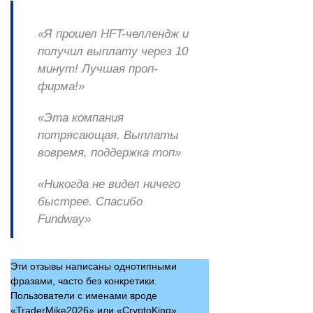
«Я прошел HFT-челлендж и
получил выплату через 10
минут! Лучшая проп-
фирма!»
«Эта компания
потрясающая. Выплаты
вовремя, поддержка топ»
«Никогда не видел ничего
быстрее. Спасибо
Fundway»
Эти отзывы написаны однотипными
фразами, часто без конкретики.
Пользователи с именами вроде
«TraderMike2026» или «CryptoKing»