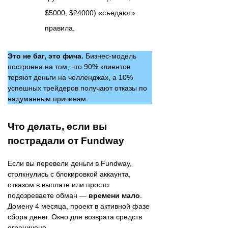
$5000, $24000) «съедают»
правила.
Это не баг, это фича.
Бизнес-модель
построена на том, что 90% клиентов
теряют деньги на челленджах, а 10%
успешных трейдеров получают отказы по
надуманным причинам.
Что делать, если вы
пострадали от Fundway
Если вы перевели деньги в Fundway,
столкнулись с блокировкой аккаунта,
отказом в выплате или просто
подозреваете обман —
времени мало
.
Домену 4 месяца, проект в активной фазе
сбора денег. Окно для возврата средств
ограничено.