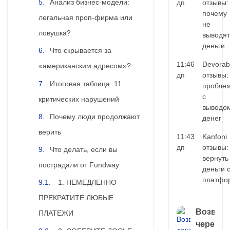
Анализ бизнес-модели:
дп
отзывы:
почему
легальная проп-фирма или
не
ловушка?
выводят
деньги
Что скрывается за
11:46
Devorab
«американским адресом»?
дп
отзывы:
Итоговая таблица: 11
пробле
с
критических нарушений
выводо
Почему люди продолжают
денег
верить
11:43
Kanfoni
дп
отзывы:
Что делать, если вы
вернуть
пострадали от Fundway
деньги 
платфо
1. НЕМЕДЛЕННО
ПРЕКРАТИТЕ ЛЮБЫЕ
Возврат
ПЛАТЕЖИ
через