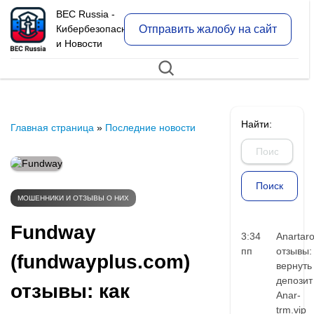
BEC Russia -
Отправить жалобу на сайт
Кибербезопасность
и Новости
Найти:
Главная страница
»
Последние новости
МОШЕННИКИ И ОТЗЫВЫ О НИХ
Fundway
3:34
Anartar
пп
отзывы:
(fundwayplus.com)
вернуть
депозит
отзывы: как
Anar-
trm.vip