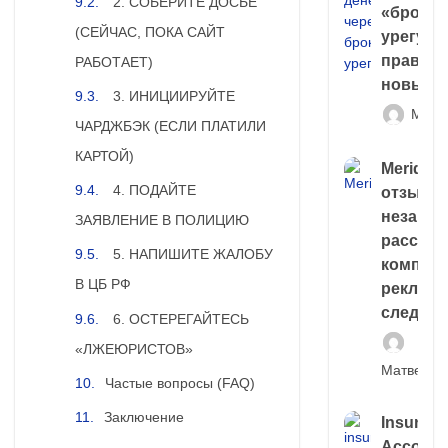
2. СОБЕРИТЕ ДОСЬЕ
«брокер
(СЕЙЧАС, ПОКА САЙТ
урегули
правда 
РАБОТАЕТ)
новый 
3. ИНИЦИИРУЙТЕ
Матв
ЧАРДЖБЭК (ЕСЛИ ПЛАТИЛИ
КАРТОЙ)
Meridiee
4. ПОДАЙТЕ
отзывы
незави
ЗАЯВЛЕНИЕ В ПОЛИЦИЮ
расслед
5. НАПИШИТЕ ЖАЛОБУ
компани
В ЦБ РФ
рекламн
следа
6. ОСТЕРЕГАЙТЕСЬ
«ЛЖЕЮРИСТОВ»
Матвей И
Частые вопросы (FAQ)
Заключение
Insuran
Account