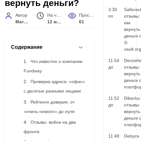
вернуть деньги?
3:30
Safevaul
Автор
На чтение
Просмотров
пп
отзывы:
Матвей Иванов
12 мин.
61
как
вернуть
деньги 
S-
Содержание
vault.or
11:54
Devzehe
Что известно о компании
дп
отзывы:
Fundway
вернуть
деньги 
Проверка адреса: «офис»
платфо
с десятью разными лицами
11:52
Diberloc
Рейтинги доверия: от
дп
отзывы:
«очень низкого» до нуля
вернуть
деньги 
Отзывы: война на два
платфо
фронта
11:48
Delsyra