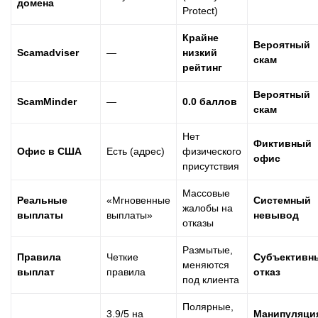
домена
Protect)
Крайне
Вероятный
Scamadviser
—
низкий
скам
рейтинг
Вероятный
ScamMinder
—
0.0 баллов
скам
Нет
Фиктивный
Офис в США
Есть (адрес)
физического
офис
присутствия
Массовые
Реальные
«Мгновенные
Системный
жалобы на
выплаты
выплаты»
невывод
отказы
Размытые,
Правила
Четкие
Субъективн
меняются
выплат
правила
отказ
под клиента
Полярные,
3.9/5 на
Манипуляци