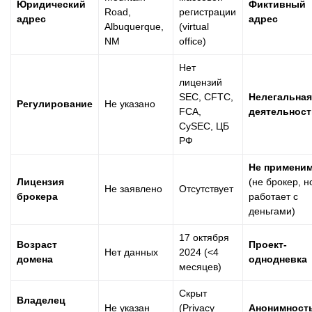
Юридический
Фиктивный
Road,
регистрации
адрес
адрес
Albuquerque,
(virtual
NM
office)
Нет
лицензий
SEC, CFTC,
Нелегальная
Регулирование
Не указано
FCA,
деятельност
CySEC, ЦБ
РФ
Не примени
Лицензия
(не брокер, н
Не заявлено
Отсутствует
брокера
работает с
деньгами)
17 октября
Возраст
Проект-
Нет данных
2024 (<4
домена
однодневка
месяцев)
Скрыт
Владелец
Не указан
(Privacy
Анонимност