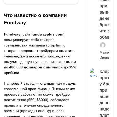
при
выводе
Что известно о компании
денег у
Fundway
брокера
что это,
Fundway
(сайт
fundwayplus.com
)
обман?
позиционирует себя как проп-
трейдинговая компания (prop firm),
которая предлагает трейдерам оплатить
Матвей
«челлендж» и после его прохождения
Иванов
получить доступ к управлению капиталом
до
400 000 долларов
с выплатой до 95%
Клирин
прибыли .
протек
На первый взгляд — стандартная модель
у броке
современной проп-фирмы. Тысячи таких
при
проектов работают по схеме: трейдер
выводе
платит взнос ($50–$3000), соблюдает
денег,
правила в течение определенного
надо
времени (проходит оценку) и, если
платить
справляется, получает право на выплату