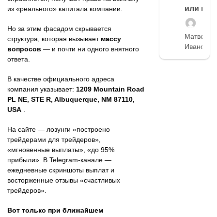
или нет
из «реального» капитала компании.
Но за этим фасадом скрывается
Матвей
структура, которая вызывает
массу
Иванов
вопросов
— и почти ни одного внятного
ответа.
В качестве официального адреса
компания указывает:
1209 Mountain Road
PL NE, STE R, Albuquerque, NM 87110,
USA
.
На сайте — лозунги «построено
трейдерами для трейдеров»,
«мгновенные выплаты», «до 95%
прибыли». В Telegram-канале —
ежедневные скриншоты выплат и
восторженные отзывы «счастливых
трейдеров».
Вот только при ближайшем