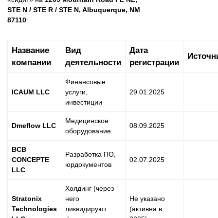
STE N / STE R / STE N, Albuquerque, NM
87110
:
Название
Вид
Дата
Источн
компании
деятельности
регистрации
Финансовые
ICAUM LLC
услуги,
29.01.2025
инвестиции
Медицинское
Dmeflow LLC
08.09.2025
оборудование
BCB
Разработка ПО,
CONCEPTE
02.07.2025
юрдокументов
LLC
Холдинг (через
Stratonix
него
Не указано
Technologies
ликвидируют
(активна в