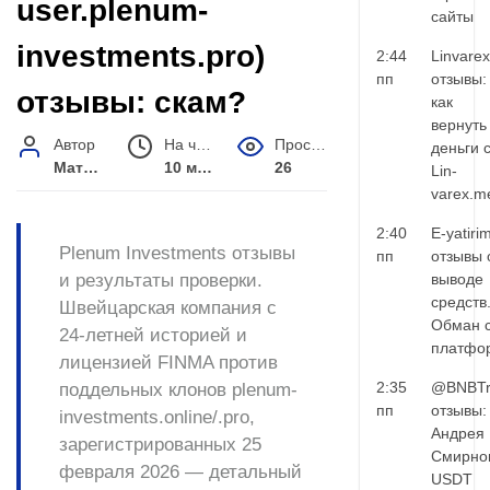
user.plenum-
сайты
investments.pro)
2:44
Linvarex
пп
отзывы:
отзывы: скам?
как
вернуть
Автор
На чтение
Просмотров
деньги 
Матвей Иванов
10 мин.
26
Lin-
varex.m
2:40
E-yatiri
Plenum Investments отзывы
пп
отзывы 
и результаты проверки.
выводе
средств
Швейцарская компания с
Обман 
24-летней историей и
платфо
лицензией FINMA против
2:35
@BNBTr
поддельных клонов plenum-
пп
отзывы:
investments.online/.pro,
Андрея
зарегистрированных 25
Смирно
февраля 2026 — детальный
USDT