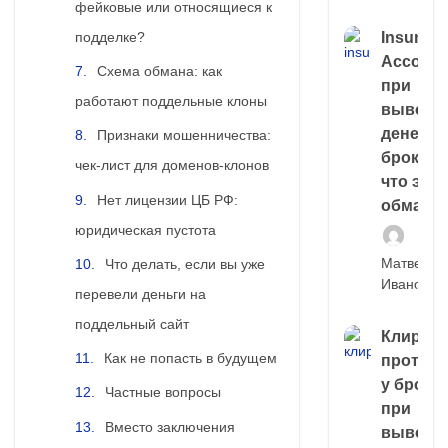
фейковые или относящиеся к
подделке?
Insuran
Account
Схема обмана: как
при
работают поддельные клоны
выводе
денег у
Признаки мошенничества:
брокера
чек-лист для доменов-клонов
что это,
Нет лицензии ЦБ РФ:
обман?
юридическая пустота
Матвей
Что делать, если вы уже
Иванов
перевели деньги на
поддельный сайт
Клирин
Как не попасть в будущем
протек
у броке
Частные вопросы
при
Вместо заключения
выводе