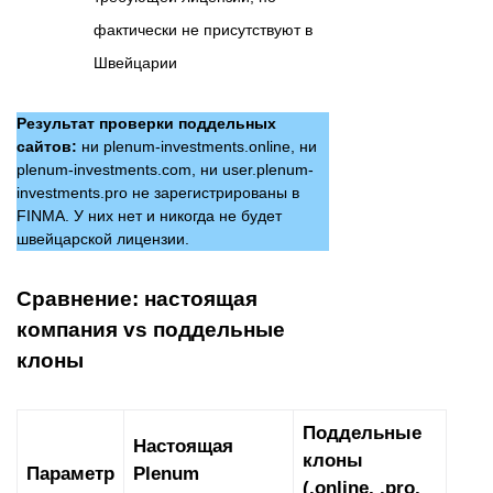
фактически не присутствуют в
Швейцарии
Результат проверки поддельных
сайтов:
ни plenum-investments.online, ни
plenum-investments.com, ни user.plenum-
investments.pro не зарегистрированы в
FINMA. У них нет и никогда не будет
швейцарской лицензии.
Сравнение: настоящая
компания vs поддельные
клоны
Поддельные
Настоящая
клоны
Параметр
Plenum
(.online, .pro,