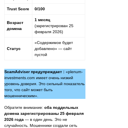
Trust Score
0/100
1 месяц
Возраст
(зарегистрирован 25
домена
февраля 2026)
«Содержимое будет
Статус
добавлено» — сайт
пустой
ScamAdviser предупреждает :
«plenum-
investments.com имеет очень низкий
уровень доверия. Это сильный показатель
того, что сайт может быть
мошенническим».
Обратите внимание:
оба поддельных
домена зарегистрированы 25 февраля
2026 года
— в один день. Это не
случайность. Мошенники создали сеть