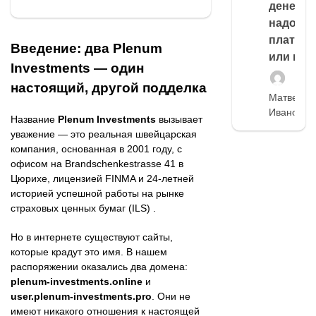
денег,
надо
платить
Введение: два Plenum
или нет
Investments — один
настоящий, другой подделка
Матвей
Иванов
Название
Plenum Investments
вызывает
уважение — это реальная швейцарская
компания, основанная в 2001 году, с
офисом на Brandschenkestrasse 41 в
Цюрихе, лицензией FINMA и 24-летней
историей успешной работы на рынке
страховых ценных бумаг (ILS) .
Но в интернете существуют сайты,
которые крадут это имя. В нашем
распоряжении оказались два домена:
plenum-investments.online
и
user.plenum-investments.pro
. Они не
имеют никакого отношения к настоящей