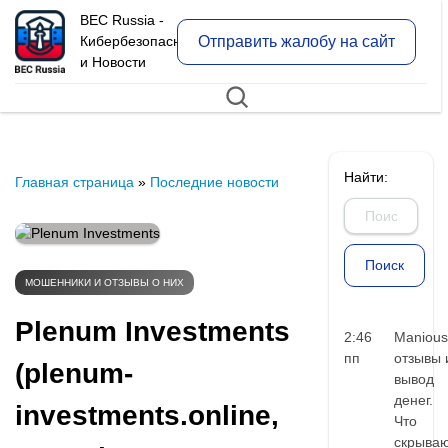
BEC Russia -
Отправить жалобу на сайт
Кибербезопасность
и Новости
Найти:
Главная страница
»
Последние новости
МОШЕННИКИ И ОТЗЫВЫ О НИХ
Plenum Investments
2:46
Manious
пп
отзывы 
(plenum-
вывод
денег.
investments.online,
Что
скрыва