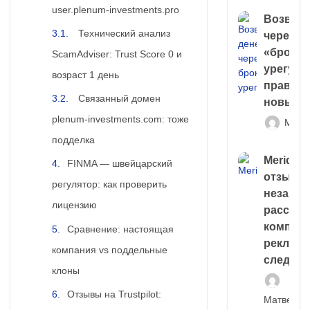
user.plenum-investments.pro
Возврат
Технический анализ
через
«брокер
ScamAdviser: Trust Score 0 и
урегули
возраст 1 день
правда 
Связанный домен
новый 
plenum-investments.com: тоже
Матв
подделка
Meridiee
FINMA — швейцарский
отзывы
регулятор: как проверить
незави
лицензию
расслед
компани
Сравнение: настоящая
рекламн
компания vs поддельные
следа
клоны
Отзывы на Trustpilot:
Матвей И