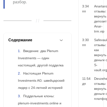
разбор.
3:34
Anartar
пп
отзывы:
вернуть
депозит
Anar-
trm.vip
Содержание
3:30
Safevaul
пп
отзывы:
как
Введение: два Plenum
вернуть
Investments — один
деньги 
S-
настоящий, другой подделка
vault.or
Настоящая Plenum
11:54
Devzehe
Investments AG: швейцарский
дп
отзывы:
лидер с 24-летней историей
вернуть
деньги 
Поддельные клоны:
платфо
plenum-investments.online и