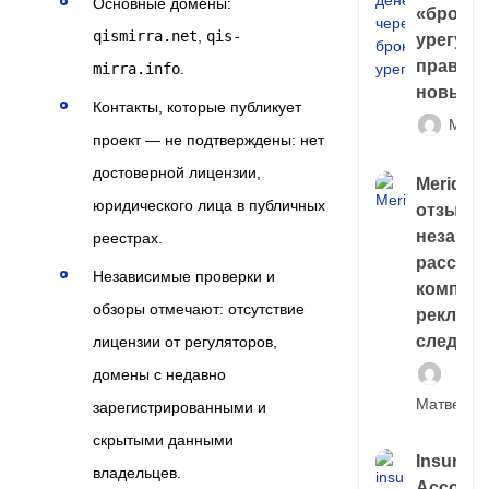
Основные домены:
«брокер
qismirra.net
,
qis-
урегули
правда 
mirra.info
.
новый 
Контакты, которые публикует
Матв
проект — не подтверждены: нет
достоверной лицензии,
Meridiee
юридического лица в публичных
отзывы
незави
реестрах.
расслед
Независимые проверки и
компани
обзоры отмечают: отсутствие
рекламн
следа
лицензии от регуляторов,
домены с недавно
Матвей И
зарегистрированными и
скрытыми данными
Insuran
владельцев.
Account