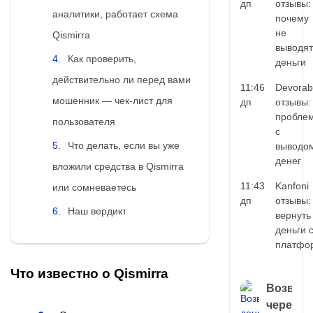
дп
отзывы:
аналитики, работает схема
почему
не
Qismirra
выводят
Как проверить,
деньги
действительно ли перед вами
11:46
Devorab
мошенник — чек-лист для
дп
отзывы:
пробле
пользователя
с
Что делать, если вы уже
выводо
денег
вложили средства в Qismirra
11:43
Kanfoni
или сомневаетесь
дп
отзывы:
Наш вердикт
вернуть
деньги 
платфо
Что известно о Qismirra
Возврат
через