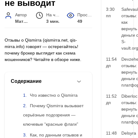
не выводит
3:30
Safevaul
Автор
На чтение
Просмотров
пп
отзывы:
Матвей Иванов
3 мин.
49
как
вернуть
деньги 
Отзывы о Qismirra (qismirra.net, qis-
S-
mirra.info) говорят — остерегайтесь!
vault.or
почему брокер выглядит как схема
11:54
Devzehe
мошенников? Читайте в обзоре ниже.
дп
отзывы:
вернуть
деньги 
Содержание
платфо
Что известно о Qismirra
11:52
Diberloc
дп
отзывы:
Почему Qismirra вызывает
вернуть
серьёзные подозрения —
деньги 
платфо
ключевые “красные флаги”
11:48
Delsyra
Как, по данным отзывов и