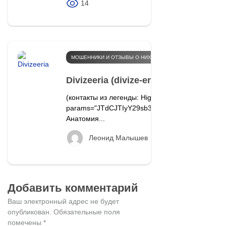
14
МОШЕННИКИ И ОТЗЫВЫ О НИХ
Divizeeria (divize-eria.info): отзыв
(контакты из легенды: Highlight Towers, 80807 M
params="JTdCJTIyY29sb3IlMjIlM0ElMjJibHV
Анатомия...
63
Леонид Малышев
Добавить комментарий
Ваш электронный адрес не будет
опубликован.
Обязательные поля
помечены
*