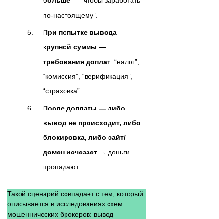
больше
— “чтобы заработать
по-настоящему”.
При попытке вывода
крупной суммы —
требования доплат
: “налог”,
“комиссия”, “верификация”,
“страховка”.
После доплаты — либо
вывод не происходит, либо
блокировка, либо сайт/
домен исчезает
→ деньги
пропадают.
Такой сценарий совпадает с тем, который
описывается в исследованиях схем
мошеннических брокеров: вывод