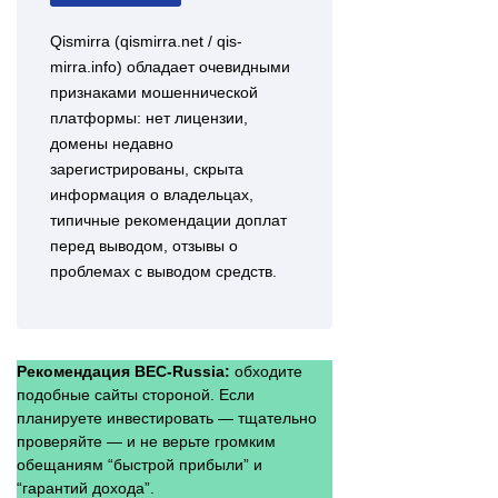
Qismirra (qismirra.net / qis-
mirra.info) обладает очевидными
признаками мошеннической
платформы: нет лицензии,
домены недавно
зарегистрированы, скрыта
информация о владельцах,
типичные рекомендации доплат
перед выводом, отзывы о
проблемах с выводом средств.
Рекомендация BEC-Russia:
обходите
подобные сайты стороной. Если
планируете инвестировать — тщательно
проверяйте — и не верьте громким
обещаниям “быстрой прибыли” и
“гарантий дохода”.