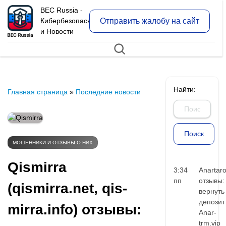
BEC Russia -
Отправить жалобу на сайт
Кибербезопасность
и Новости
Найти:
Главная страница
»
Последние новости
МОШЕННИКИ И ОТЗЫВЫ О НИХ
Qismirra
3:34
Anartar
пп
отзывы:
(qismirra.net, qis-
вернуть
депозит
mirra.info) отзывы:
Anar-
trm.vip