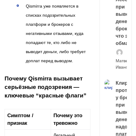
Qismirra уже появляется в
при
выводе
списках подозрительных
денег у
платформ и брокеров с
брокера
негативными отзывами, куда
что это,
попадают те, кто либо не
обман?
выводит деньги, либо требует
Матвей
доплат перед выводом.
Иванов
Почему Qismirra вызывает
Клирин
серьёзные подозрения —
протек
ключевые “красные флаги”
у броке
при
выводе
Симптом /
Почему это
денег,
признак
тревожно
надо
платить
Легальный