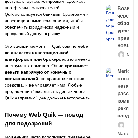
доступа к торгам, котировкам, сделкам,
портфелям пользователей.
Возврат
Quik используется банками, брокерами и
через
инвестиционными компаниями, чтобы
«брокер
обеспечить юридически надёжный и
урегули
прозрачный доступ к рынку.
правда 
новый 
Это важный момент — Quik
сам по себе
не является инвестиционной
Матв
платформой или брокером
, это именно
инструмент/терминал. Он
не принимает
Meridiee
деньги напрямую от конечных
пользователей
, не хранит клиентские
отзывы
средства, и не управляет ими. Любые
незави
предложения “вкладывать деньги через
расслед
Quik напрямую” уже должны насторожить.
компани
рекламн
Почему Web Quik — повод
следа
для подозрений
Матвей И
Мошенники часто используют узнаваемое