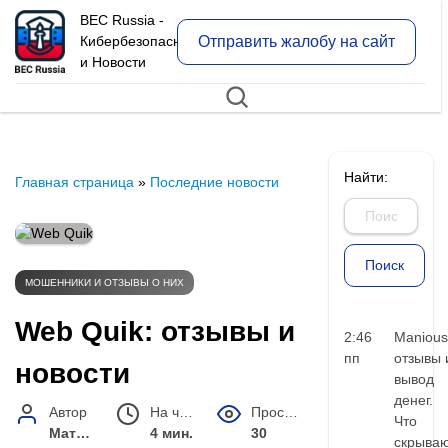
BEC Russia -
Отправить жалобу на сайт
Кибербезопасность
и Новости
Найти:
Главная страница
»
Последние новости
МОШЕННИКИ И ОТЗЫВЫ О НИХ
Web Quik: отзывы и
2:46
Manious
пп
отзывы 
новости
вывод
денег.
Автор
На чтение
Просмотров
Что
Матвей Иванов
4 мин.
30
скрыва