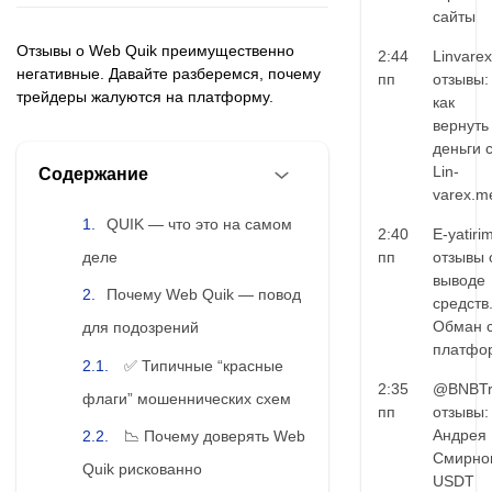
сайты
Отзывы о Web Quik преимущественно
2:44
Linvarex
негативные. Давайте разберемся, почему
пп
отзывы:
трейдеры жалуются на платформу.
как
вернуть
деньги 
Lin-
Содержание
varex.m
QUIK — что это на самом
2:40
E-yatiri
деле
пп
отзывы 
выводе
Почему Web Quik — повод
средств
Обман 
для подозрений
платфо
✅ Типичные “красные
2:35
@BNBTr
флаги” мошеннических схем
пп
отзывы:
Андрея
📉 Почему доверять Web
Смирно
Quik рискованно
USDT