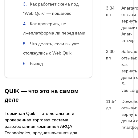
Как работает схема под
3:34
Anartar
“Web Quik” — пошагово
пп
отзывы:
вернуть
Как проверить, не
депозит
лжеплатформа ли перед вами
Anar-
trm.vip
Что делать, если вы уже
3:30
Safevaul
столкнулись с Web Quik
пп
отзывы:
Вывод
как
вернуть
деньги 
S-
QUIK — что это на самом
vault.or
деле
11:54
Devzehe
дп
отзывы:
Терминал Quik — это легальная и
вернуть
проверенная торговая система,
деньги 
разработанная компанией ARQA
платфо
Technologies, предназначенная для