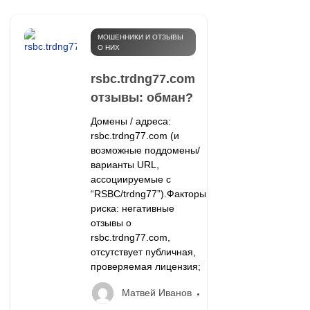
МОШЕННИКИ И ОТЗЫВЫ
О НИХ
rsbc.trdng77.com
отзывы: обман?
Домены / адреса:
rsbc.trdng77.com (и
возможные поддомены/
варианты URL,
ассоциируемые с
“RSBC/trdng77”).Факторы
риска: негативные
отзывы о
rsbc.trdng77.com,
отсутствует публичная,
проверяемая лицензия;
Матвей Иванов