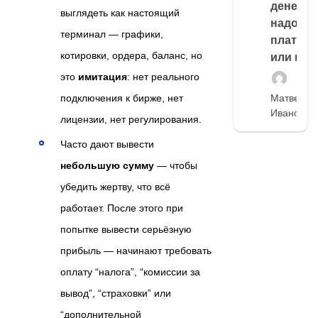
денег,
выглядеть как настоящий
надо
терминал — графики,
платить
котировки, ордера, баланс, но
или нет
это
имитация
: нет реального
подключения к бирже, нет
Матвей
Иванов
лицензии, нет регулирования.
Часто дают вывести
небольшую сумму
— чтобы
убедить жертву, что всё
работает. После этого при
попытке вывести серьёзную
прибыль — начинают требовать
оплату “налога”, “комиссии за
вывод”, “страховки” или
“дополнительной