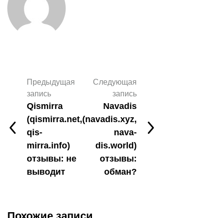
Предыдущая
Следующая
запись
запись
Qismirra
Navadis
(qismirra.net,
(navadis.xyz,
qis-
nava-
mirra.info)
dis.world)
отзывы: не
отзывы:
выводит
обман?
Похожие записи