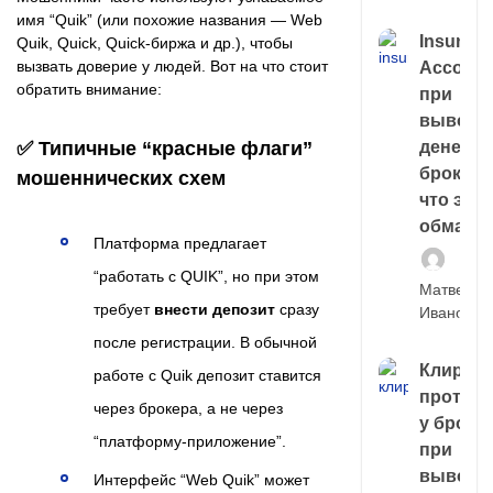
имя “Quik” (или похожие названия — Web
Insuran
Quik, Quick, Quick-биржа и др.), чтобы
вызвать доверие у людей. Вот на что стоит
Account
обратить внимание:
при
выводе
✅ Типичные “красные флаги”
денег у
брокера
мошеннических схем
что это,
обман?
Платформа предлагает
“работать с QUIK”, но при этом
Матвей
требует
внести депозит
сразу
Иванов
после регистрации. В обычной
Клирин
работе с Quik депозит ставится
протек
через брокера, а не через
у броке
“платформу-приложение”.
при
выводе
Интерфейс “Web Quik” может