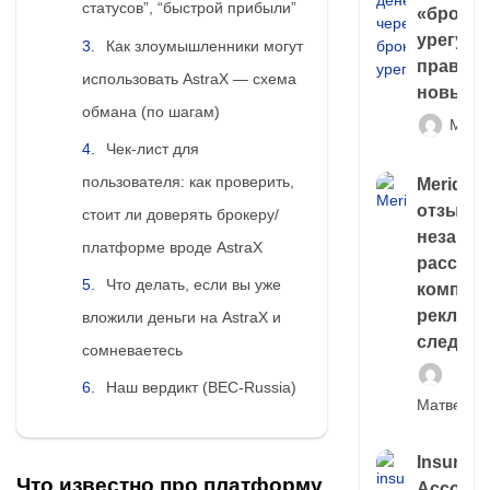
статусов”, “быстрой прибыли”
«брокер
урегули
Как злоумышленники могут
правда 
использовать AstraX — схема
новый 
обмана (по шагам)
Матв
Чек-лист для
пользователя: как проверить,
Meridiee
отзывы
стоит ли доверять брокеру/
незави
платформе вроде AstraX
расслед
Что делать, если вы уже
компани
рекламн
вложили деньги на AstraX и
следа
сомневаетесь
Наш вердикт (BEC-Russia)
Матвей И
Insuran
Что известно про платформу
Account