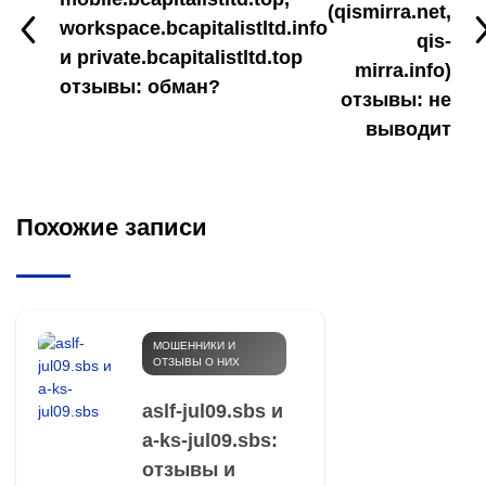
(qismirra.net,
workspace.bcapitalistltd.info
qis-
и private.bcapitalistltd.top
mirra.info)
отзывы: обман?
отзывы: не
выводит
Похожие записи
МОШЕННИКИ И
ОТЗЫВЫ О НИХ
aslf-jul09.sbs и
a-ks-jul09.sbs:
отзывы и