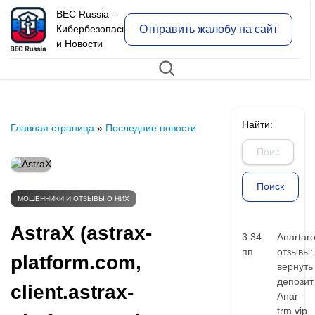
BEC Russia -
Отправить жалобу на сайт
Кибербезопасность
и Новости
Найти:
Главная страница
»
Последние новости
МОШЕННИКИ И ОТЗЫВЫ О НИХ
AstraX (astrax-
3:34
Anartar
пп
отзывы:
platform.com,
вернуть
депозит
client.astrax-
Anar-
trm.vip