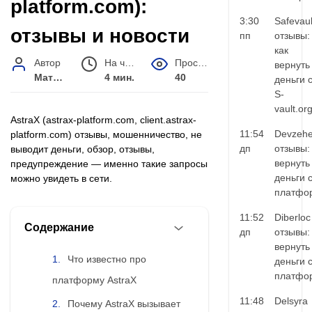
platform.com):
3:30
Safevaul
отзывы и новости
пп
отзывы:
как
Автор
На чтение
Просмотров
вернуть
Матвей Иванов
4 мин.
40
деньги 
S-
vault.or
AstraX (astrax-platform.com, client.astrax-
11:54
Devzehe
platform.com) отзывы, мошенничество, не
дп
отзывы:
выводит деньги, обзор, отзывы,
вернуть
предупреждение — именно такие запросы
деньги 
можно увидеть в сети.
платфо
11:52
Diberloc
Содержание
дп
отзывы:
вернуть
Что известно про
деньги 
платфо
платформу AstraX
11:48
Delsyra
Почему AstraX вызывает