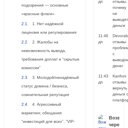
дп
отзывы:
подозрения — основные
почему
не
«красные флаги»
выводят
1. Нет надёжной
деньги
лицензии или регулирования
11:46
Devorab
дп
отзывы:
2. Жалобы на
пробле
невозможность вывода,
с
требования доплат и “скрытые
выводо
денег
комиссии”
11:43
Kanfoni
3. Молодой/ненадёжный
дп
отзывы:
статус домена / бизнеса,
вернуть
деньги 
сомнительная репутация
платфо
4. Агрессивный
маркетинг, обещания
Возврат
“инвестиций для всех”, “VIP-
через