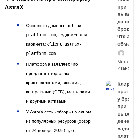
AstraX
при
выводе
денег у
Основные домены:
astrax-
брокера
platform.com
, поддомен для
что это,
обман?
кабинета:
client.astrax-
platform.com
.
Матвей
Платформа заявляет, что
Иванов
предлагает торговлю
криптовалютами, акциями,
Клирин
протек
контрактами (CFD), металлами
у броке
и другими активами.
при
У AstraX есть «обзор» на одном
выводе
денег,
из популярных ресурсов (обзор
надо
от 24 ноября 2025), где
платить