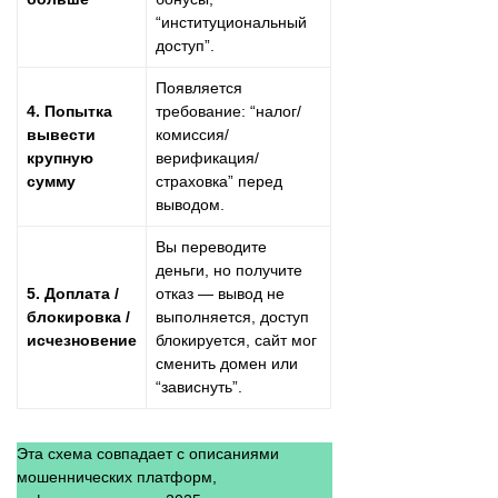
“институциональный
доступ”.
Появляется
4. Попытка
требование: “налог/
вывести
комиссия/
крупную
верификация/
сумму
страховка” перед
выводом.
Вы переводите
деньги, но получите
5. Доплата /
отказ — вывод не
блокировка /
выполняется, доступ
исчезновение
блокируется, сайт мог
сменить домен или
“зависнуть”.
Эта схема совпадает с описаниями
мошеннических платформ,