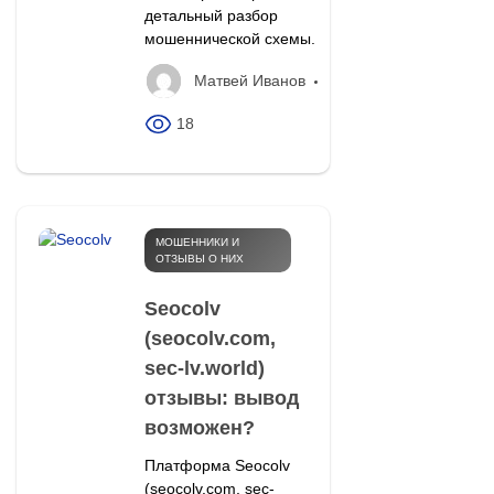
детальный разбор
мошеннической схемы.
Матвей Иванов
18
МОШЕННИКИ И
ОТЗЫВЫ О НИХ
Seocolv
(seocolv.com,
sec-lv.world)
отзывы: вывод
возможен?
Платформа Seocolv
(seocolv.com, sec-