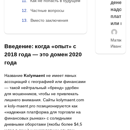
Как не попасть в будущем
денег,
надо
Частные вопросы
платить
Вместо заключения
или нет
Матвей
Введение: когда «опыт» с
Иванов
2018 года — это домен 2020
года
Название
Kolymaent
не имеет явных
ассоциаций с географией или финансами
— такой нейтральный «бренд» удобен
для мошенников, чтобы не привлекать
лишнего внимания. Сайты kolymaent.com
и koly-maent.pro позиционируются как
«надежная платформа для торговли на
финансовых рынках» с солидными
дневными оборотами (якобы более $4,5