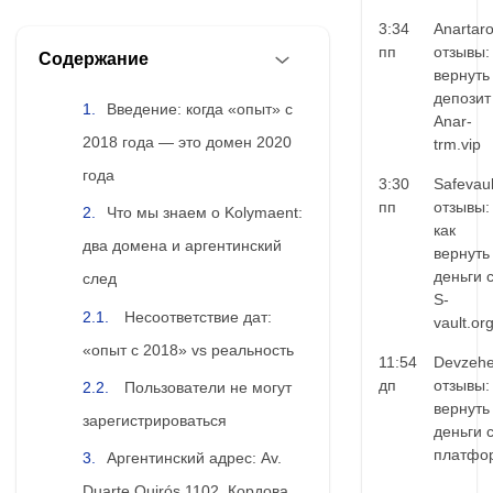
3:34
Anartar
пп
отзывы:
Содержание
вернуть
депозит
Введение: когда «опыт» с
Anar-
2018 года — это домен 2020
trm.vip
года
3:30
Safevaul
пп
отзывы:
Что мы знаем о Kolymaent:
как
два домена и аргентинский
вернуть
деньги 
след
S-
Несоответствие дат:
vault.or
«опыт с 2018» vs реальность
11:54
Devzehe
дп
отзывы:
Пользователи не могут
вернуть
зарегистрироваться
деньги 
платфо
Аргентинский адрес: Av.
Duarte Quirós 1102, Кордова