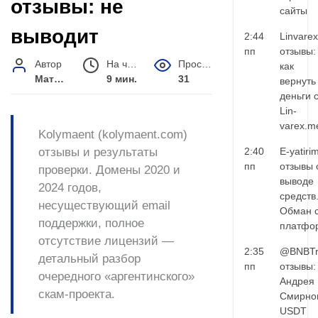
отзывы: не
сайты
выводит
2:44
Linvarex
пп
отзывы:
Автор
На чтение
Просмотров
как
Матвей Иванов
9 мин.
31
вернуть
деньги 
Lin-
varex.m
Kolymaent (kolymaent.com)
отзывы и результаты
2:40
E-yatiri
пп
отзывы 
проверки. Домены 2020 и
выводе
2024 годов,
средств
несуществующий email
Обман 
поддержки, полное
платфо
отсутствие лицензий —
2:35
@BNBTr
детальный разбор
пп
отзывы:
очередного «аргентинского»
Андрея
скам-проекта.
Смирно
USDT