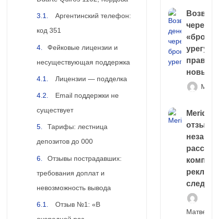
Возврат
Аргентинский телефон:
через
код 351
«брокер
Фейковые лицензии и
урегули
правда 
несуществующая поддержка
новый 
Лицензии — подделка
Матв
Email поддержки не
существует
Meridiee
отзывы
Тарифы: лестница
незави
депозитов до 000
расслед
Отзывы пострадавших:
компани
рекламн
требования доплат и
следа
невозможность вывода
Отзыв №1: «В
Матвей И
очередной раз