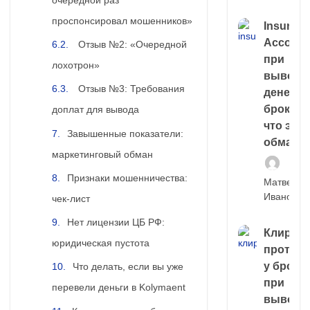
проспонсировал мошенников»
Insuran
Account
Отзыв №2: «Очередной
при
лохотрон»
выводе
Отзыв №3: Требования
денег у
брокера
доплат для вывода
что это,
Завышенные показатели:
обман?
маркетинговый обман
Признаки мошенничества:
Матвей
Иванов
чек-лист
Нет лицензии ЦБ РФ:
Клирин
юридическая пустота
протек
у броке
Что делать, если вы уже
при
перевели деньги в Kolymaent
выводе