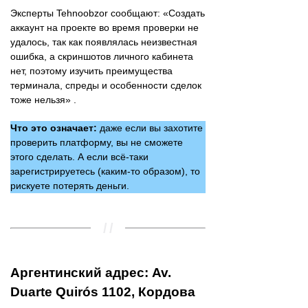
Эксперты Tehnoobzor сообщают: «Создать
аккаунт на проекте во время проверки не
удалось, так как появлялась неизвестная
ошибка, а скриншотов личного кабинета
нет, поэтому изучить преимущества
терминала, спреды и особенности сделок
тоже нельзя» .
Что это означает:
даже если вы захотите
проверить платформу, вы не сможете
этого сделать. А если всё-таки
зарегистрируетесь (каким-то образом), то
рискуете потерять деньги.
Аргентинский адрес: Av.
Duarte Quirós 1102, Кордова