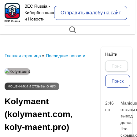
BEC Russia -
Отправить жалобу на сайт
Кибербезопасность
и Новости
Найти:
Главная страница
»
Последние новости
МОШЕННИКИ И ОТЗЫВЫ О НИХ
Kolymaent
2:46
Manious
пп
отзывы 
(kolymaent.com,
вывод
денег.
koly-maent.pro)
Что
скрыва