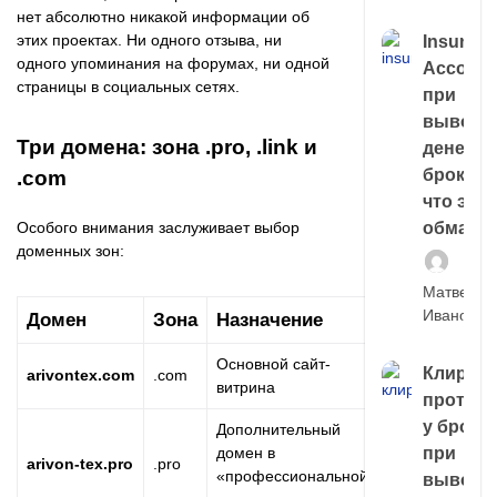
нет абсолютно никакой информации об
этих проектах. Ни одного отзыва, ни
Insuran
одного упоминания на форумах, ни одной
Account
страницы в социальных сетях.
при
выводе
Три домена: зона .pro, .link и
денег у
брокера
.com
что это,
Особого внимания заслуживает выбор
обман?
доменных зон:
Матвей
Иванов
Домен
Зона
Назначение
Основной сайт-
Клирин
arivontex.com
.com
витрина
протек
у броке
Дополнительный
домен в
при
arivon-tex.pro
.pro
«профессиональной»
выводе