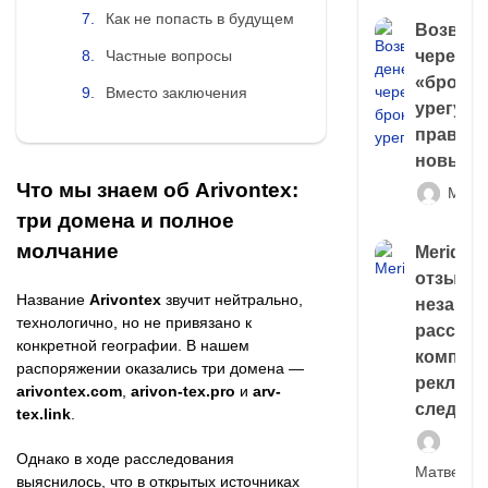
Как не попасть в будущем
Возврат
Частные вопросы
через
«брокер
Вместо заключения
урегули
правда 
новый 
Что мы знаем об Arivontex:
Матв
три домена и полное
молчание
Meridiee
отзывы
Название
Arivontex
звучит нейтрально,
незави
технологично, но не привязано к
расслед
конкретной географии. В нашем
компани
распоряжении оказались три домена —
рекламн
arivontex.com
,
arivon-tex.pro
и
arv-
следа
tex.link
.
Однако в ходе расследования
Матвей И
выяснилось, что в открытых источниках