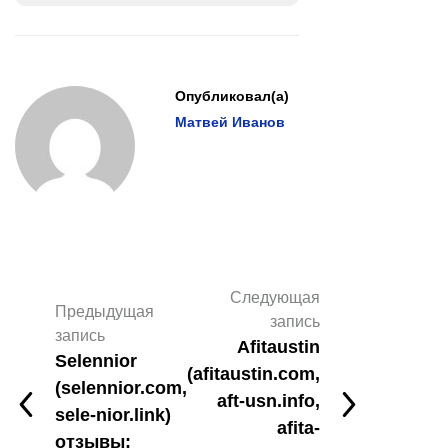
Опубликовал(а)
Матвей Иванов
Следующая
Предыдущая
запись
запись
Afitaustin
Selennior
(afitaustin.com,
(selennior.com,
aft-usn.info,
sele-nior.link)
afita-
отзывы: