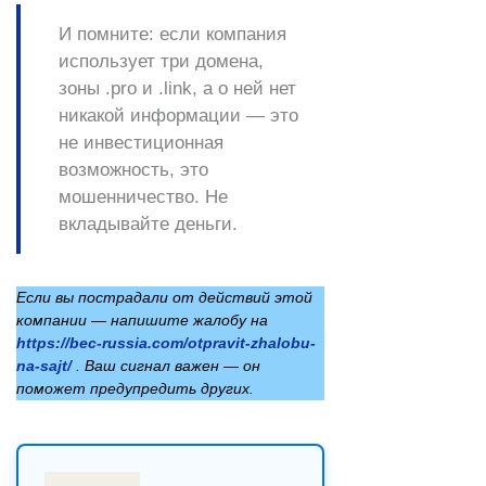
И помните: если компания
использует три домена,
зоны .pro и .link, а о ней нет
никакой информации — это
не инвестиционная
возможность, это
мошенничество. Не
вкладывайте деньги.
Если вы пострадали от действий этой
компании — напишите жалобу на
https://bec-russia.com/otpravit-zhalobu-
na-sajt/
. Ваш сигнал важен — он
поможет предупредить других.