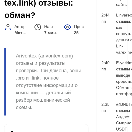
tex.link) отзывы:
сайты
обман?
2:44
Linvarex
пп
отзывы:
Автор
На чтение
Просмотров
как
Матвей Иванов
7 мин.
25
вернуть
деньги 
Lin-
varex.m
Arivontex (arivontex.com)
отзывы и результаты
2:40
E-yatiri
пп
отзывы 
проверки. Три домена, зоны
выводе
.pro и .link, полное
средств
отсутствие информации о
Обман 
компании — детальный
платфо
разбор мошеннической
2:35
@BNBTr
схемы.
пп
отзывы:
Андрея
Смирно
USDT