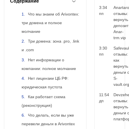
Содержание
3:34
Anartar
пп
отзывы:
Что мы знаем об Arivontex:
вернуть
три домена и полное
депозит
молчание
Anar-
trm.vip
Три домена: зона .pro, .link
3:30
Safevaul
и .com
пп
отзывы:
Нет информации о
как
вернуть
компании: полное молчание
деньги 
Нет лицензии ЦБ РФ:
S-
vault.or
юридическая пустота
11:54
Devzehe
Как работает схема
дп
отзывы:
(реконструкция)
вернуть
деньги 
Что делать, если вы уже
платфо
перевели деньги в Arivontex