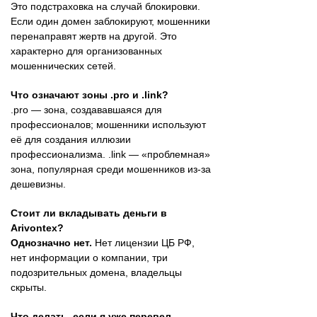
Это подстраховка на случай блокировки.
Если один домен заблокируют, мошенники
перенаправят жертв на другой. Это
характерно для организованных
мошеннических сетей.
Что означают зоны .pro и .link?
.pro — зона, создававшаяся для
профессионалов; мошенники используют
её для создания иллюзии
профессионализма. .link — «проблемная»
зона, популярная среди мошенников из-за
дешевизны.
Стоит ли вкладывать деньги в
Arivontex?
Однозначно нет.
Нет лицензии ЦБ РФ,
нет информации о компании, три
подозрительных домена, владельцы
скрыты.
Что делать, если я уже перевел