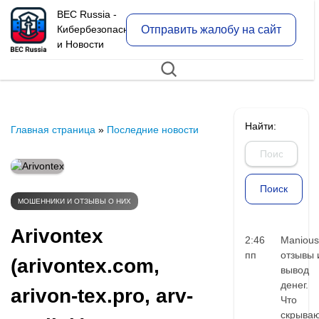
BEC Russia -
Отправить жалобу на сайт
Кибербезопасность
и Новости
Найти:
Главная страница
»
Последние новости
МОШЕННИКИ И ОТЗЫВЫ О НИХ
Arivontex
2:46
Manious
пп
отзывы 
(arivontex.com,
вывод
денег.
arivon-tex.pro, arv-
Что
скрыва