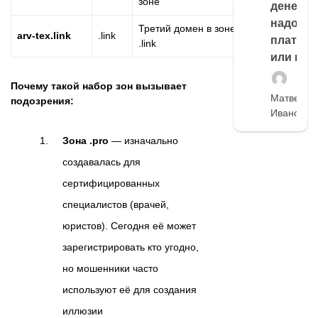
зоне
денег,
надо
Третий домен в зоне
arv-tex.link
.link
платить
.link
или нет
Почему такой набор зон вызывает
Матвей
подозрения:
Иванов
Зона .pro
— изначально
создавалась для
сертифицированных
специалистов (врачей,
юристов). Сегодня её может
зарегистрировать кто угодно,
но мошенники часто
используют её для создания
иллюзии