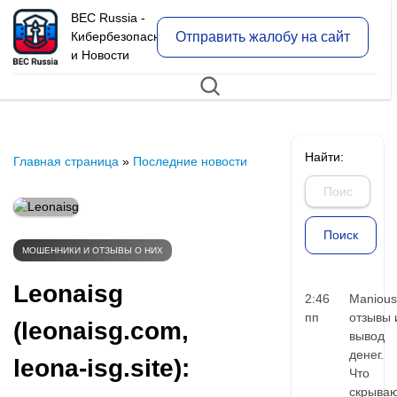
BEC Russia -
Отправить жалобу на сайт
Кибербезопасность
и Новости
Найти:
Главная страница
»
Последние новости
МОШЕННИКИ И ОТЗЫВЫ О НИХ
Leonaisg
2:46
Manious
пп
отзывы 
(leonaisg.com,
вывод
денег.
leona-isg.site):
Что
скрыва