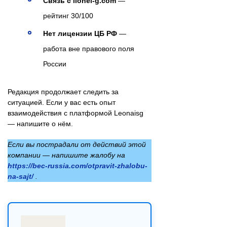
Связь с lionel-g.com
—
рейтинг 30/100
Нет лицензии ЦБ РФ
—
работа вне правового поля
России
Редакция продолжает следить за
ситуацией. Если у вас есть опыт
взаимодействия с платформой Leonaisg
— напишите о нём.
Если вы пострадали от действий этой
компании — напишите жалобу на
https://bec-russia.com/otpravit-zhalobu-
na-sajt/
.