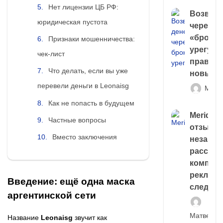
Нет лицензии ЦБ РФ:
Возврат
юридическая пустота
через
«брокер
Признаки мошенничества:
урегули
чек-лист
правда 
Что делать, если вы уже
новый 
перевели деньги в Leonaisg
Матв
Как не попасть в будущем
Meridiee
Частные вопросы
отзывы
Вместо заключения
незави
расслед
компани
рекламн
Введение: ещё одна маска
следа
аргентинской сети
Матвей И
Название
Leonaisg
звучит как