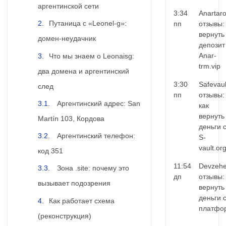
аргентинской сети
3:34
Anartar
Путаница с «Leonel-g»:
пп
отзывы:
вернуть
домен-неудачник
депозит
Anar-
Что мы знаем о Leonaisg:
trm.vip
два домена и аргентинский
3:30
Safevaul
след
пп
отзывы:
Аргентинский адрес: San
как
вернуть
Martín 103, Кордова
деньги 
Аргентинский телефон:
S-
vault.or
код 351
11:54
Devzehe
Зона .site: почему это
дп
отзывы:
вызывает подозрения
вернуть
деньги 
Как работает схема
платфо
(реконструкция)