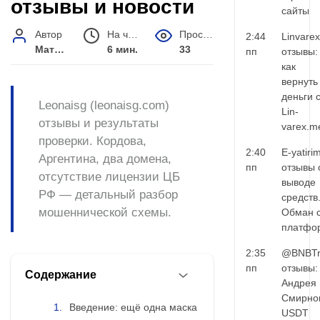
отзывы и новости
сайты
Автор
На чтение
Просмотров
2:44
Linvarex
Матвей Иванов
6 мин.
33
пп
отзывы:
как
вернуть
деньги 
Leonaisg (leonaisg.com)
Lin-
отзывы и результаты
varex.m
проверки. Кордова,
2:40
E-yatiri
Аргентина, два домена,
пп
отзывы 
отсутствие лицензии ЦБ
выводе
РФ — детальный разбор
средств
мошеннической схемы.
Обман 
платфо
2:35
@BNBTr
пп
отзывы:
Содержание
Андрея
Смирно
Введение: ещё одна маска
USDT