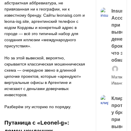
абстрактная аббревиатура, не
привязанная ни к географии, ни к
Insuran
известному бренду. Сайты leonaisg.com и
Account
leona-isg.site, аргентинский телефон с
при
кодом Кордовы и конкретный адрес в
выводе
городе — всё это типичный набор для
денег у
создания иллюзии «международного
присутствия».
брокера
что это,
Но за этой вывеской, вероятно,
обман?
скрывается классическая мошенническая
схема — очередное звено в длинной
цепочке проектов, которые «арендуют»
Матвей
виртуальные офисы в Аргентине и
Иванов
исчезают с деньгами доверчивых
инвесторов.
Клирин
протек
Разберём эту историю по порядку.
у броке
при
Путаница с «Leonel-g»:
выводе
домен-неудачник