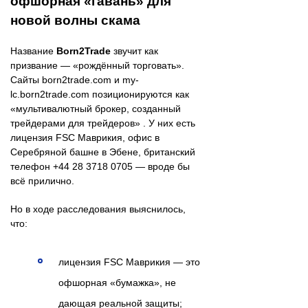
офшорная «гавань» для
новой волны скама
Название
Born2Trade
звучит как
призвание — «рождённый торговать».
Сайты born2trade.com и my-
lc.born2trade.com позиционируются как
«мультивалютный брокер, созданный
трейдерами для трейдеров» . У них есть
лицензия FSC Маврикия, офис в
Серебряной башне в Эбене, британский
телефон +44 28 3718 0705 — вроде бы
всё прилично.
Но в ходе расследования выяснилось,
что:
лицензия FSC Маврикия — это
офшорная «бумажка», не
дающая реальной защиты;