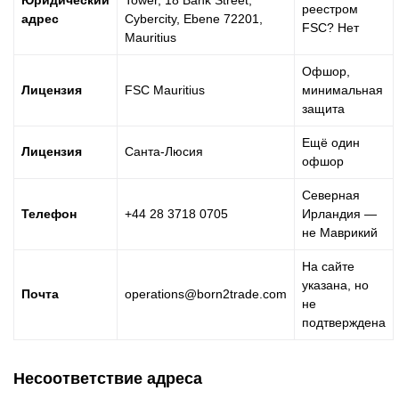
Юридический
Tower, 18 Bank Street,
реестром
адрес
Cybercity, Ebene 72201,
FSC? Нет
Mauritius
Офшор,
Лицензия
FSC Mauritius
минимальная
защита
Ещё один
Лицензия
Санта-Люсия
офшор
Северная
Телефон
+44 28 3718 0705
Ирландия —
не Маврикий
На сайте
указана, но
Почта
operations@born2trade.com
не
подтверждена
Несоответствие адреса