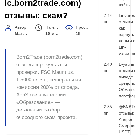
lc.born2trade.com)
сайты
отзывы: скам?
2:44
Linvarex
пп
отзывы:
Автор
На чтение
Просмотров
как
Матвей Иванов
10 мин.
18
вернуть
деньги 
Lin-
varex.m
Born2Trade (born2trade.com)
отзывы и результаты
2:40
E-yatiri
пп
отзывы 
проверки. FSC Mauritius,
выводе
1:5000 плечо, реферальная
средств
комиссия 200% от спреда,
Обман 
AppStore в категории
платфо
«Образование» —
2:35
@BNBTr
детальный разбор
пп
отзывы:
очередного скам-проекта.
Андрея
Смирно
USDT