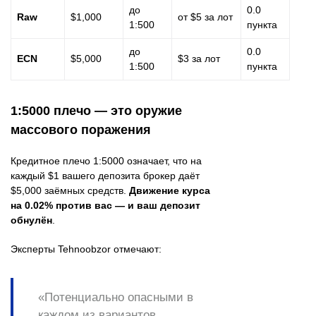
до
0.0
Raw
$1,000
от $5 за лот
1:500
пункта
до
0.0
ECN
$5,000
$3 за лот
1:500
пункта
1:5000 плечо — это оружие
массового поражения
Кредитное плечо 1:5000 означает, что на
каждый $1 вашего депозита брокер даёт
$5,000 заёмных средств.
Движение курса
на 0.02% против вас — и ваш депозит
обнулён
.
Эксперты Tehnoobzor отмечают:
«Потенциально опасными в
каждом из вариантов