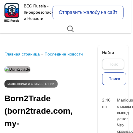
BEC Russia -
Отправить жалобу на сайт
Кибербезопасность
и Новости
Найти:
Главная страница
»
Последние новости
МОШЕННИКИ И ОТЗЫВЫ О НИХ
Born2Trade
2:46
Manious
пп
отзывы 
(born2trade.com,
вывод
денег.
my-
Что
скрыва