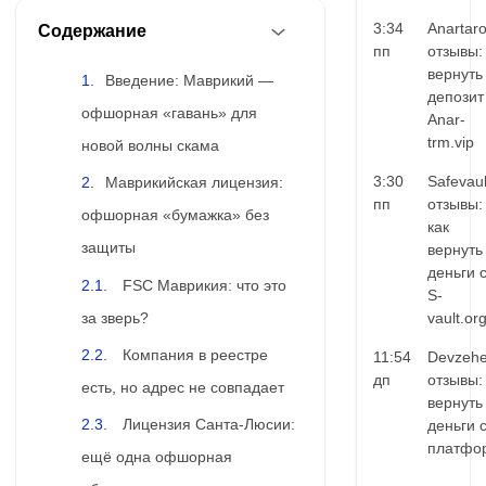
3:34
Anartar
Содержание
пп
отзывы:
вернуть
Введение: Маврикий —
депозит
офшорная «гавань» для
Anar-
trm.vip
новой волны скама
3:30
Safevaul
Маврикийская лицензия:
пп
отзывы:
офшорная «бумажка» без
как
защиты
вернуть
деньги 
FSC Маврикия: что это
S-
за зверь?
vault.or
Компания в реестре
11:54
Devzehe
дп
отзывы:
есть, но адрес не совпадает
вернуть
Лицензия Санта-Люсии:
деньги 
платфо
ещё одна офшорная