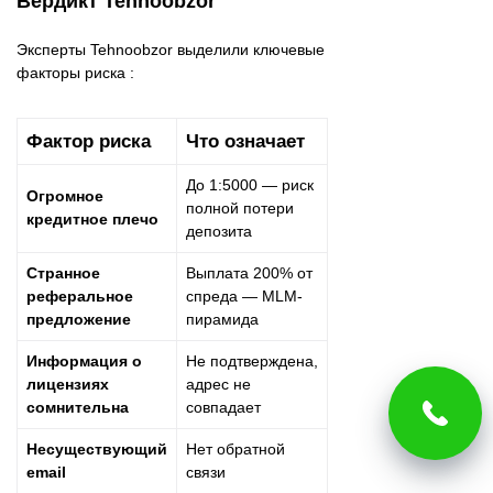
Вердикт Tehnoobzor
Эксперты Tehnoobzor выделили ключевые
факторы риска :
Фактор риска
Что означает
До 1:5000 — риск
Огромное
полной потери
кредитное плечо
депозита
Странное
Выплата 200% от
реферальное
спреда — MLM-
предложение
пирамида
Информация о
Не подтверждена,
лицензиях
адрес не
сомнительна
совпадает
Несуществующий
Нет обратной
email
связи