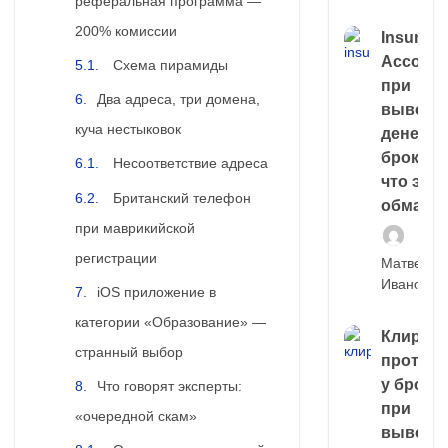
реферальная программа —
200% комиссии
Insuran
Account
Схема пирамиды
при
Два адреса, три домена,
выводе
куча нестыковок
денег у
брокера
Несоответствие адреса
что это,
Британский телефон
обман?
при маврикийской
регистрации
Матвей
Иванов
iOS приложение в
категории «Образование» —
Клирин
странный выбор
протек
у броке
Что говорят эксперты:
при
«очередной скам»
выводе