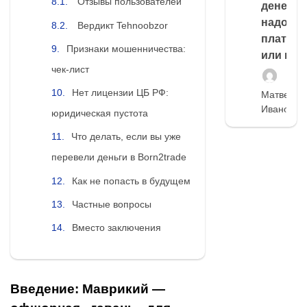
Отзывы пользователей
денег,
надо
Вердикт Tehnoobzor
платить
Признаки мошенничества:
или нет
чек-лист
Нет лицензии ЦБ РФ:
Матвей
Иванов
юридическая пустота
Что делать, если вы уже
перевели деньги в Born2trade
Как не попасть в будущем
Частные вопросы
Вместо заключения
Введение: Маврикий —