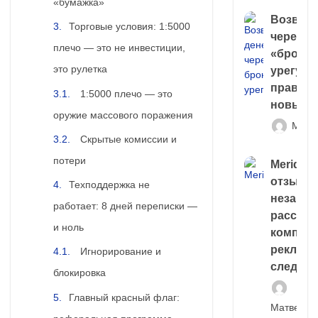
«бумажка»
Возврат
Торговые условия: 1:5000
через
плечо — это не инвестиции,
«брокер
это рулетка
урегули
правда 
1:5000 плечо — это
новый 
оружие массового поражения
Матв
Скрытые комиссии и
потери
Meridiee
отзывы
Техподдержка не
незави
работает: 8 дней переписки —
расслед
и ноль
компани
рекламн
Игнорирование и
следа
блокировка
Главный красный флаг:
Матвей И