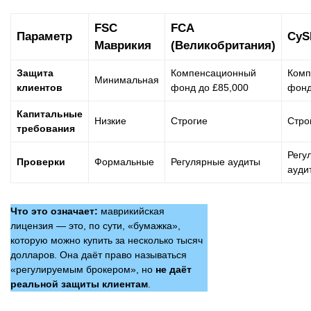
FSC
FCA
Параметр
CyS
Маврикия
(Великобритания)
Защита
Компенсационный
Комп
Минимальная
клиентов
фонд до £85,000
фонд
Капитальные
Низкие
Строгие
Стро
требования
Регу
Проверки
Формальные
Регулярные аудиты
ауди
Что это означает:
маврикийская
лицензия — это, по сути, «бумажка»,
которую можно купить за несколько тысяч
долларов. Она даёт право называться
«регулируемым брокером», но
не даёт
реальной защиты клиентам
.