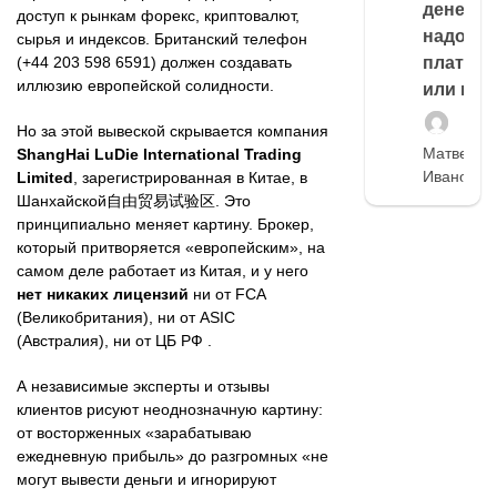
денег,
доступ к рынкам форекс, криптовалют,
надо
сырья и индексов. Британский телефон
платить
(+44 203 598 6591) должен создавать
иллюзию европейской солидности.
или нет
Но за этой вывеской скрывается компания
Матвей
ShangHai LuDie International Trading
Иванов
Limited
, зарегистрированная в Китае, в
Шанхайской自由贸易试验区. Это
принципиально меняет картину. Брокер,
который притворяется «европейским», на
самом деле работает из Китая, и у него
нет никаких лицензий
ни от FCA
(Великобритания), ни от ASIC
(Австралия), ни от ЦБ РФ .
А независимые эксперты и отзывы
клиентов рисуют неоднозначную картину:
от восторженных «зарабатываю
ежедневную прибыль» до разгромных «не
могут вывести деньги и игнорируют