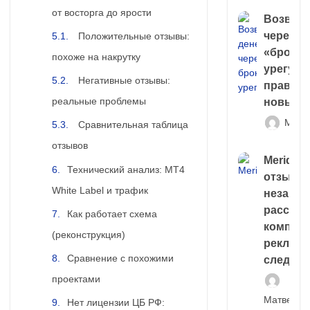
от восторга до ярости
Возврат
через
Положительные отзывы:
«брокер
похоже на накрутку
урегули
Негативные отзывы:
правда 
реальные проблемы
новый 
Матв
Сравнительная таблица
отзывов
Meridiee
Технический анализ: MT4
отзывы
White Label и трафик
незави
расслед
Как работает схема
компани
(реконструкция)
рекламн
Сравнение с похожими
следа
проектами
Матвей И
Нет лицензии ЦБ РФ: