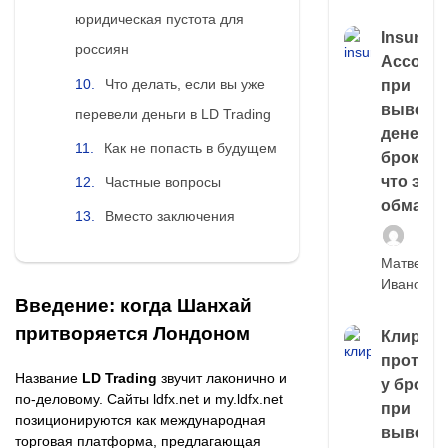
юридическая пустота для
Insuran
россиян
Account
Что делать, если вы уже
при
выводе
перевели деньги в LD Trading
денег у
Как не попасть в будущем
брокера
что это,
Частные вопросы
обман?
Вместо заключения
Матвей
Иванов
Введение: когда Шанхай
притворяется Лондоном
Клирин
протек
Название
LD Trading
звучит лаконично и
у броке
по-деловому. Сайты ldfx.net и my.ldfx.net
при
позиционируются как международная
выводе
торговая платформа, предлагающая