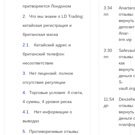
притворяется Лондоном
3:34
Anartar
пп
отзывы:
Что мы знаем о LD Trading:
вернуть
китайская регистрация и
депозит
Anar-
британская маска
trm.vip
Китайский адрес и
3:30
Safevaul
британский телефон:
пп
отзывы:
несоответствие
как
вернуть
Нет лицензий: полное
деньги 
S-
отсутствие регуляции
vault.or
Торговые условия: 4 счета,
11:54
Devzehe
4 суммы, 4 уровня риска
дп
отзывы:
вернуть
Нет информации о
деньги 
выводах
платфо
Противоречивые отзывы: