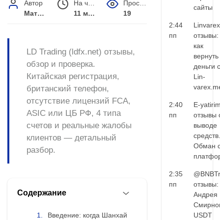
Автор
На чтение
Просмотров
сайты
Матвей Иванов
11 мин.
19
2:44
Linvarex
пп
отзывы:
как
LD Trading (ldfx.net) отзывы,
вернуть
обзор и проверка.
деньги 
Китайская регистрация,
Lin-
varex.m
британский телефон,
отсутствие лицензий FCA,
2:40
E-yatiri
ASIC или ЦБ РФ, 4 типа
пп
отзывы 
счетов и реальные жалобы
выводе
средств
клиентов — детальный
Обман 
разбор.
платфо
2:35
@BNBTr
пп
отзывы:
Содержание
Андрея
Смирно
Введение: когда Шанхай
USDT