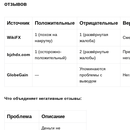
отзывов
Источник
Положительные
Отрицательные
Ве
1 (похож на
1 (развёрнутая
WikiFX
См
накрутку)
жалоба)
1 (осторожно-
2 (развёрнутые
Пре
bjzhdx.com
положительный)
жалобы)
нег
Упоминаются
GlobeGain
—
проблемы с
Нег
выводом
Что объединяет негативные отзывы:
Проблема
Описание
Деньги не