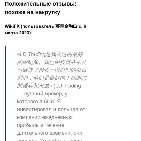
Положительные отзывы:
похоже на накрутку
WikiFX (пользователь 英皇金融Eric, 6
марта 2023):
«LD Trading是我去过的最好
的经纪商。我已经投资并从公
司赚取了很长一段时间的每日
利润，他们是最好的！感谢您
的诚实和忠诚»
(LD Trading
— лучший брокер, у
которого я был. Я
инвестировал и получал от
компании ежедневную
прибыль в течение
длительного времени, они
лучшие! Спасибо за вашу