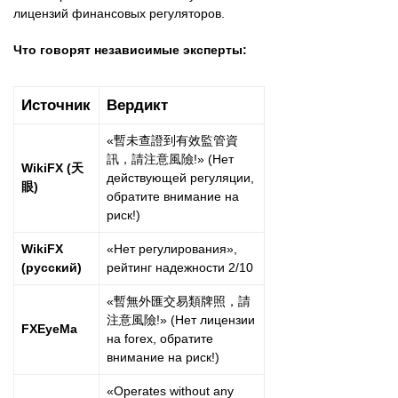
лицензий финансовых регуляторов.
Что говорят независимые эксперты:
Источник
Вердикт
«暫未查證到有效監管資
訊，請注意風險!» (Нет
WikiFX (天
действующей регуляции,
眼)
обратите внимание на
риск!)
WikiFX
«Нет регулирования»,
(русский)
рейтинг надежности 2/10
«暫無外匯交易類牌照，請
注意風險!» (Нет лицензии
FXEyeMa
на forex, обратите
внимание на риск!)
«Operates without any