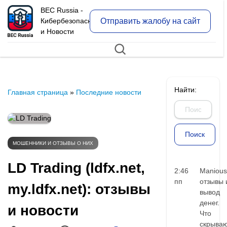
BEC Russia -
Отправить жалобу на сайт
Кибербезопасность
и Новости
Найти:
Главная страница
»
Последние новости
МОШЕННИКИ И ОТЗЫВЫ О НИХ
LD Trading (ldfx.net,
2:46
Manious
пп
отзывы 
my.ldfx.net): отзывы
вывод
денег.
и новости
Что
скрыва