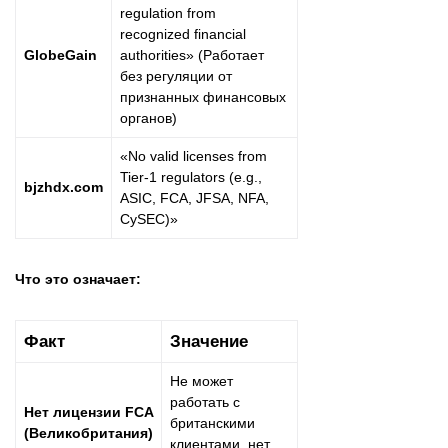
regulation from
recognized financial
GlobeGain
authorities» (Работает
без регуляции от
признанных финансовых
органов)
«No valid licenses from
Tier-1 regulators (e.g.,
bjzhdx.com
ASIC, FCA, JFSA, NFA,
CySEC)»
Что это означает:
Факт
Значение
Не может
работать с
Нет лицензии FCA
британскими
(Великобритания)
клиентами, нет