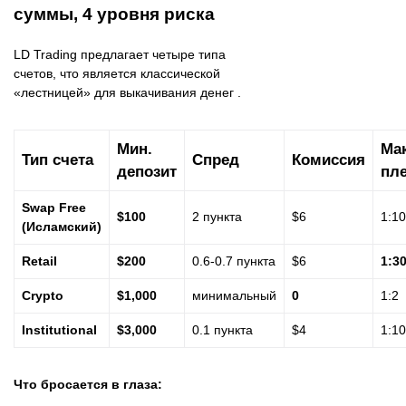
суммы, 4 уровня риска
LD Trading предлагает четыре типа
счетов, что является классической
«лестницей» для выкачивания денег .
Мин.
Мак
Тип счета
Спред
Комиссия
депозит
пл
Swap Free
$100
2 пункта
$6
1:1
(Исламский)
Retail
$200
0.6-0.7 пункта
$6
1:3
Crypto
$1,000
минимальный
0
1:2
Institutional
$3,000
0.1 пункта
$4
1:1
Что бросается в глаза: