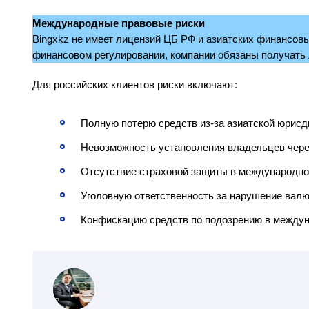
Международные правовые риски
Bingxkz не имеет лицензий ЦБ РФ и азиатских финансов
финансовом регулировании, компании обязаны получать 
Для российских клиентов риски включают:
Полную потерю средств из-за азиатской юрисд
Невозможность установления владельцев чере
Отсутствие страховой защиты в международно
Уголовную ответственность за нарушение валю
Конфискацию средств по подозрению в между