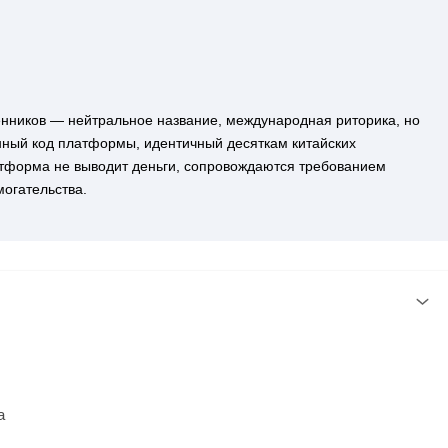
енников — нейтральное название, международная риторика, но
нный код платформы, идентичный десяткам китайских
атформа не выводит деньги, сопровождаются требованием
огательства.
а