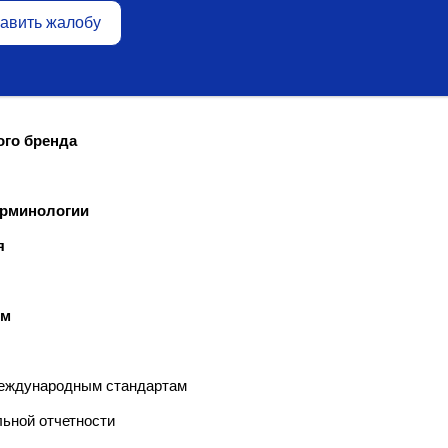
авить жалобу
ого бренда
ерминологии
я
ом
еждународным стандартам
ьной отчетности