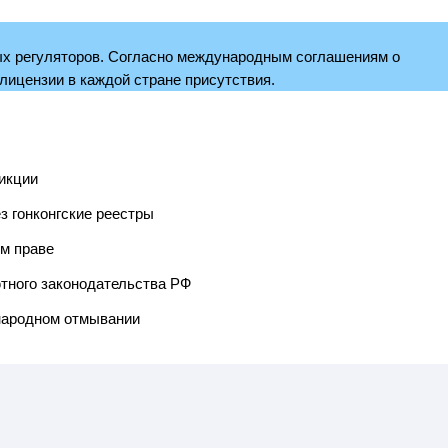
ых регуляторов. Согласно международным соглашениям о
лицензии в каждой стране присутствия.
икции
з гонконгские реестры
м праве
тного законодательства РФ
народном отмывании