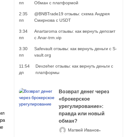
пп
Обман с платформой
2:35
@BNBTrade19 отзывы: схема Андрея
пп
Смирнова с USDT
3:34
Anartaroma отзывы: как вернуть депозит
пп
с Anar-trm.vip
3:30
Safevault отзывы: как вернуть деньги с S-
пп
vault.org
11:54
Devzeher отзывы: как вернуть деньги с
дп
платформы
Возврат денег через
«брокерское
урегулирование»:
ил
правда или новый
ора
обман?
не
Матвей Иванов