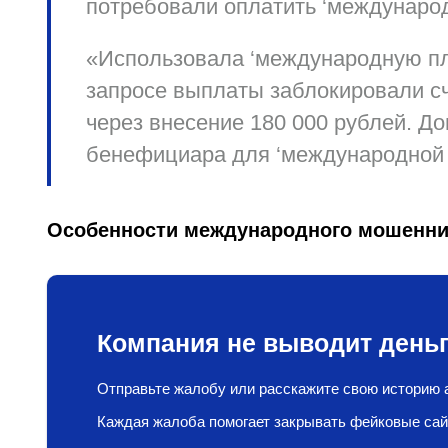
потребовали оплатить ‘международ
«Использовала ‘международную пл
запросе выплаты заблокировали с
через внесение 180 000 рублей. Д
бенефициара
для ‘международной 
Особенности международного мошенни
Компания не выводит деньг
Отправьте жалобу или расскажите свою историю а
Каждая жалоба помогает закрывать фейковые сай