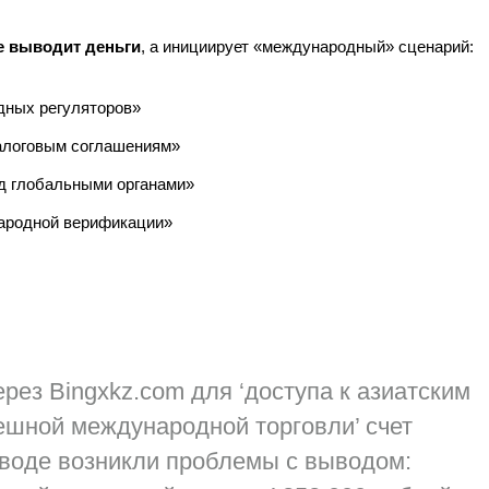
е выводит деньги
, а инициирует «международный» сценарий:
дных регуляторов»
логовым соглашениям»
д глобальными органами»
ародной верификации»
рез Bingxkz.com для ‘доступа к азиатским
ешной международной торговли’ счет
ыводе возникли
проблемы с выводом
: