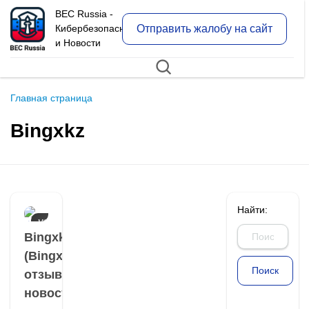
BEC Russia -
Отправить жалобу на сайт
Кибербезопасность
и Новости
Главная страница
Bingxkz
Найти:
МОШЕННИКИ
И ОТЗЫВЫ О
Bingxkz
НИХ
(Bingxkz.com):
отзывы и
новости