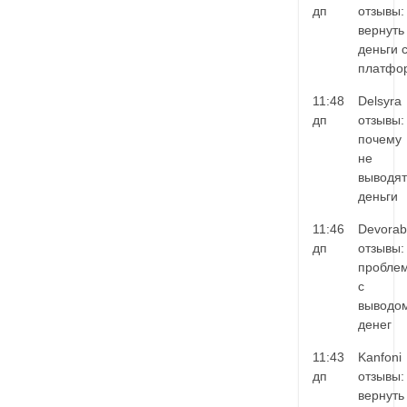
дп
отзывы:
вернуть
деньги 
платфо
11:48
Delsyra
дп
отзывы:
почему
не
выводят
деньги
11:46
Devorab
дп
отзывы:
пробле
с
выводо
денег
11:43
Kanfoni
дп
отзывы:
вернуть