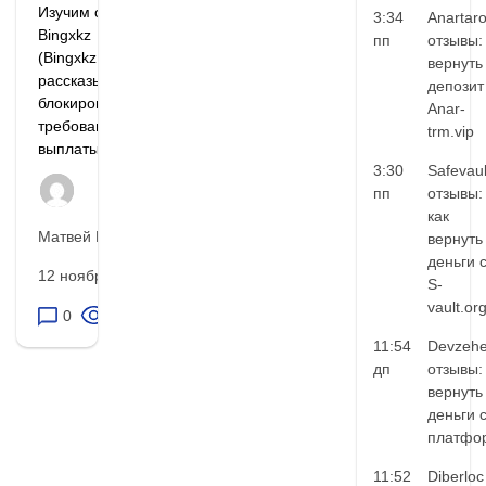
Изучим отзывы о
3:34
Anartar
Bingxkz
пп
отзывы:
(Bingxkz.com),
вернуть
рассказывающие о
депозит
блокировке счетов,
Anar-
требованиях
trm.vip
выплаты налогов...
3:30
Safevaul
пп
отзывы:
как
Матвей Иванов
вернуть
деньги 
12 ноября, 2025
S-
vault.or
0
51
11:54
Devzehe
дп
отзывы:
вернуть
деньги 
платфо
11:52
Diberloc