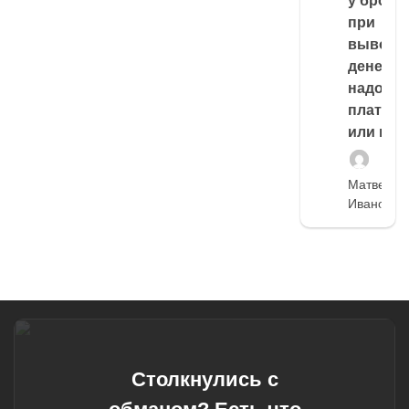
у броке
при
выводе
денег,
надо
платить
или нет
Матвей
Иванов
Столкнулись с