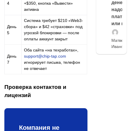
денег,
4
+$350, кнопка «Вывести»
активна
надо
платить
Система требует $210 «Web3-
или нет
День
сбора» и $42 «страховки» под
5
угрозой блокировки — после
оплаты аккаунт закрыт
Матвей
Иванов
Оба сайта «на техработах»,
День
support@chip-tap.com
7
игнорирует письма, телефон
не отвечает
Проверка контактов и
лицензий
Компания не