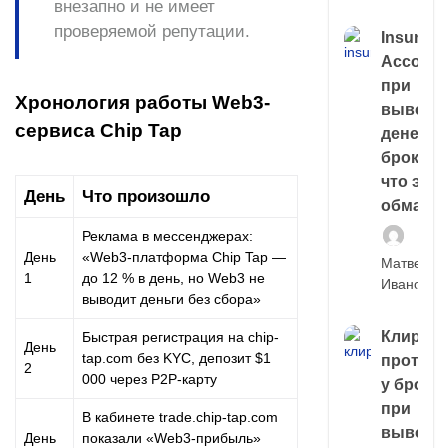
внезапно и не имеет
проверяемой репутации.
Insuran
Account
при
Хронология работы Web3-
выводе
сервиса Chip Tap
денег у
брокера
что это,
День
Что произошло
обман?
Реклама в мессенджерах:
День
«Web3-платформа Chip Tap —
Матвей
1
до 12 % в день, но Web3 не
Иванов
выводит деньги без сбора»
Клирин
Быстрая регистрация на chip-
День
tap.com без KYC, депозит $1
протек
2
000 через P2P-карту
у броке
при
В кабинете trade.chip-tap.com
выводе
День
показали «Web3-прибыль»