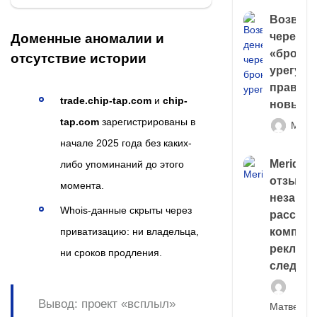
Возврат
через
Доменные аномалии и
«брокер
отсутствие истории
урегули
правда 
trade.chip-tap.com
и
chip-
новый 
tap.com
зарегистрированы в
Матв
начале 2025 года без каких-
Meridiee
либо упоминаний до этого
отзывы
момента.
незави
Whois-данные скрыты через
расслед
приватизацию: ни владельца,
компани
рекламн
ни сроков продления.
следа
Вывод:
проект «всплыл»
Матвей И