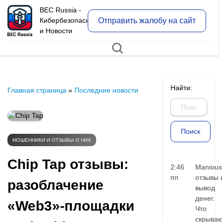
BEC Russia -
Отправить жалобу на сайт
Кибербезопасность
и Новости
Найти:
Главная страница
»
Последние новости
МОШЕННИКИ И ОТЗЫВЫ О НИХ
Chip Tap отзывы:
2:46
Manious
пп
отзывы 
разоблачение
вывод
денег.
«Web3»-площадки
Что
скрыва