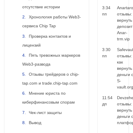
отсутствие истории
3:34
Anartar
пп
отзывы:
Хронология работы Web3-
вернуть
сервиса Chip Tap
депозит
Anar-
Проверка контактов и
trm.vip
лицензий
3:30
Safevaul
Пять тревожных маркеров
пп
отзывы:
как
Web3-развода
вернуть
Отзывы трейдеров о chip-
деньги 
S-
tap.com и trade.chip-tap.com
vault.or
Мнение юриста по
11:54
Devzehe
киберфинансовым спорам
дп
отзывы:
вернуть
Чек-лист защиты
деньги 
Вывод
платфо