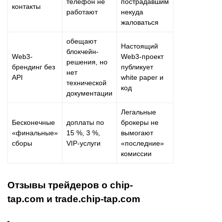
телефон не
пострадавшим
контакты
работают
некуда
жаловаться
обещают
Настоящий
блокчейн-
Web3-
Web3-проект
решения, но
брендинг без
публикует
нет
API
white paper и
технической
код
документации
Легальные
Бесконечные
доплаты по
брокеры не
«финальные»
15 %, 3 %,
вымогают
сборы
VIP-услуги
«последние»
комиссии
Отзывы трейдеров о chip-
tap.com и trade.chip-tap.com