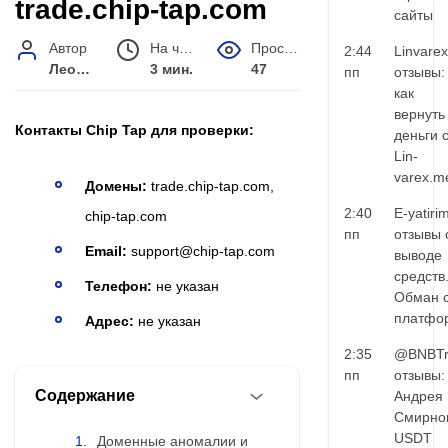
trade.chip-tap.com
сайты
Автор
На чтение
Просмотров
2:44
Linvarex
Леонид Малышев
3 мин.
47
пп
отзывы:
как
вернуть
Контакты Chip Tap
для проверки:
деньги 
Lin-
varex.m
Домены:
trade.chip-tap.com,
2:40
E-yatiri
chip-tap.com
пп
отзывы 
Email:
support@chip-tap.com
выводе
средств
Телефон:
не указан
Обман 
платфо
Адрес:
не указан
2:35
@BNBTr
пп
отзывы:
Содержание
Андрея
Смирно
USDT
Доменные аномалии и