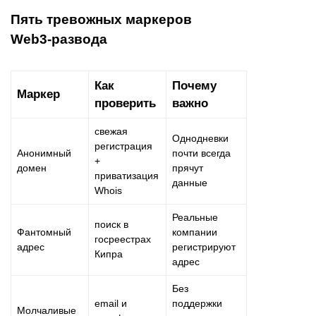
Пять тревожных маркеров
Web3-развода
Как
Почему
Маркер
проверить
важно
свежая
Однодневки
регистрация
Анонимный
почти всегда
+
домен
прячут
приватизация
данные
Whois
Реальные
поиск в
Фантомный
компании
госреестрах
адрес
регистрируют
Кипра
адрес
Без
email и
поддержки
Молчаливые