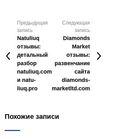
Предыдущая
Следующая
запись
запись
Natuliuq
Diamonds
отзывы:
Market
детальный
отзывы:
разбор
развенчание
natuliuq.com
сайта
и natu-
diamonds-
liuq.pro
marketltd.com
Похожие записи