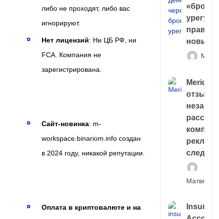
«брокер
либо не проходят, либо вас
урегули
игнорируют.
правда 
Нет лицензий
: Ни ЦБ РФ, ни
новый 
FCA. Компания не
Матв
зарегистрирована.
Meridiee
отзывы
незави
расслед
Сайт-новинка
: m-
компани
workspace.binariom.info создан
рекламн
следа
в 2024 году, никакой репутации.
Матвей И
Insuran
Оплата в криптовалюте и на
Account