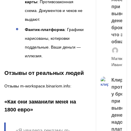
карты
: Противозаконная
при
схема. Документов и чеков не
выводе
выдают.
денег у
брокера
Фантик-платформа
: Графики
что это,
нарисованы, котировки
обман?
поддельные. Ваши деньги —
иллюзия.
Матвей
Иванов
Отзывы от реальных людей
Клирин
Отзывы m-workspace.binariom.info:
протек
у броке
при
«Как они заманили меня на
выводе
1800 евро»
денег,
надо
платить
«Я увидела рекламу m-