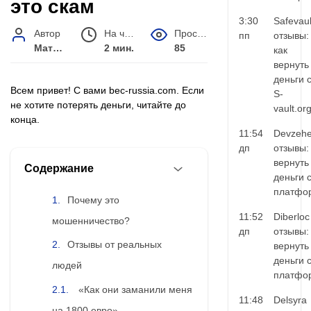
это скам
3:30
Safevaul
Автор
На чтение
Просмотров
пп
отзывы:
Матвей Иванов
2 мин.
85
как
вернуть
деньги 
Всем привет! С вами bec-russia.com. Если
S-
не хотите потерять деньги, читайте до
vault.or
конца.
11:54
Devzehe
дп
отзывы:
вернуть
Содержание
деньги 
платфо
Почему это
11:52
Diberloc
мошенничество?
дп
отзывы:
Отзывы от реальных
вернуть
деньги 
людей
платфо
«Как они заманили меня
11:48
Delsyra
на 1800 евро»