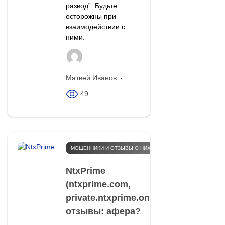
развод”. Будьте
осторожны при
взаимодействии с
ними.
Матвей Иванов
49
МОШЕННИКИ И ОТЗЫВЫ О НИХ
NtxPrime
(ntxprime.com,
private.ntxprime.online)
отзывы: афера?