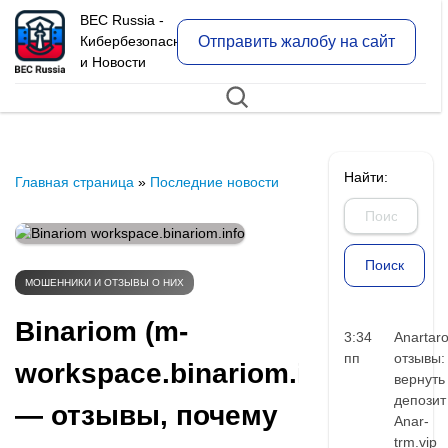
BEC Russia -
Отправить жалобу на сайт
Кибербезопасность
и Новости
Найти:
Главная страница
»
Последние новости
МОШЕННИКИ И ОТЗЫВЫ О НИХ
Binariom (m-
3:34
Anartar
пп
отзывы:
workspace.binariom.info)
вернуть
депозит
— отзывы, почему
Anar-
trm.vip