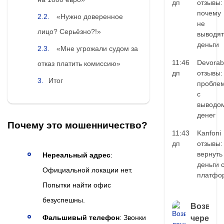
дп
отзывы:
почему
«Нужно доверенное
не
лицо? Серьёзно?!»
выводят
деньги
«Мне угрожали судом за
11:46
Devorab
отказ платить комиссию»
дп
отзывы:
Итог
пробле
с
выводо
денег
Почему это мошенничество?
11:43
Kanfoni
дп
отзывы:
вернуть
Нереальный адрес
:
деньги 
Официальной локации нет.
платфо
Попытки найти офис
безуспешны.
Возврат
Фальшивый телефон
: Звонки
через