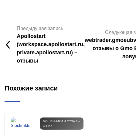
Предыдущая запись
Следующая з
Apollostart
webtrader.gmoeub
(workspace.apollostart.ru,
отзывы о Gmo 
private.apollostart.ru) –
лову
отзывы
Похожие записи
МОШЕННИКИ И ОТЗЫВЫ
О НИХ