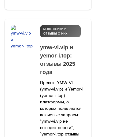
МОШЕННИКИ И
ОТЗЫВЫ О НИХ
ymw‑vi.vip и
yemor‑i.top:
отзывы 2025
года
Превью YMW‑VI
(ymw‑vi.vip) и Yemor‑I
(yemor‑i.top) —
платформы, о
которых появляются
ключевые запросы:
“ymw‑vi.vip не
выводит деньги”,
“yemor‑i.top отзывы