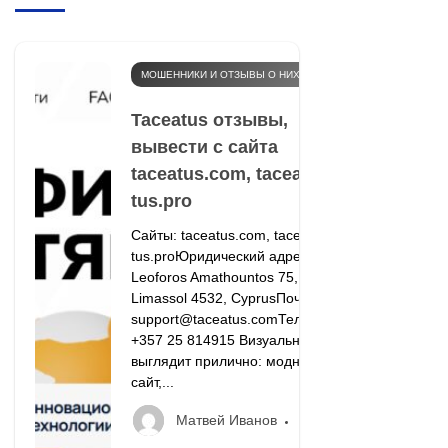
МОШЕННИКИ И ОТЗЫВЫ О НИХ
Taceatus отзывы,
вывести с сайта
taceatus.com, tacea-
tus.pro
Сайты: taceatus.com, tacea-
tus.proЮридический адрес:
Leoforos Amathountos 75,
Limassol 4532, CyprusПочта:
support@taceatus.comТелефон:
+357 25 814915 Визуально всё
выглядит прилично: модный
сайт,...
Матвей Иванов