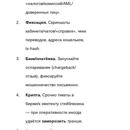
«налогов/комиссий/AML/
доверенных лиц».
Фиксация.
Скриншоты
кабинета/чатов/«справок», чеки
переводов, адреса кошельков,
tx-hash.
Банк/платёжка.
Запускайте
оспаривание (chargeback/
отзыв), фиксируйте
мошенничество письменно.
Крипта.
Срочно тикеты в
биржи/к эмитенту стейблкоина
— при оперативности иногда
удаётся
заморозить
транши.