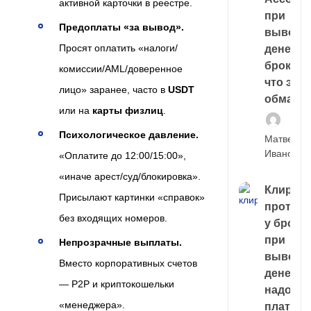
активной карточки в реестре.
при
Предоплаты «за вывод».
выводе
Просят оплатить «налоги/
денег у
брокера
комиссии/AML/доверенное
что это,
лицо» заранее, часто в
USDT
обман?
или на
карты физлиц
.
Психологическое давление.
Матвей
Иванов
«Оплатите до 12:00/15:00»,
«иначе арест/суд/блокировка».
Клирин
Присылают картинки «справок»
протек
без входящих номеров.
у броке
при
Непрозрачные выплаты.
выводе
Вместо корпоративных счетов
денег,
— P2P и криптокошельки
надо
«менеджера».
платить