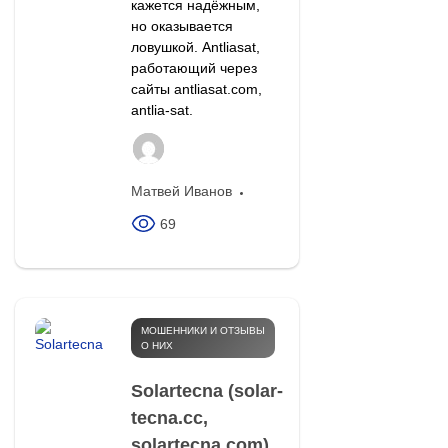
кажется надёжным,
но оказывается
ловушкой. Antliasat,
работающий через
сайты antliasat.com,
antlia-sat.
Матвей Иванов
69
МОШЕННИКИ И ОТЗЫВЫ
О НИХ
Solartecna (solar-
tecna.cc,
solartecna.com)