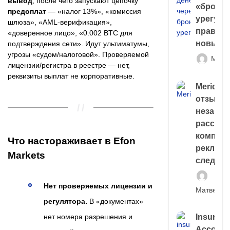
вывод
, после чего запускают цепочку
«брокер
предоплат
— «налог 13%», «комиссия
урегули
шлюза», «AML-верификация»,
правда 
«доверенное лицо», «0.002 BTC для
новый 
подтверждения сети». Идут ультиматумы,
угрозы «судом/налоговой». Проверяемой
Матв
лицензии/регистра в реестре — нет,
реквизиты выплат не корпоративные.
Meridiee
отзывы
незави
расслед
компани
Что настораживает в Efon
рекламн
Markets
следа
Нет проверяемых лицензии и
Матвей И
регулятора.
В «документах»
нет номера разрешения и
Insuran
Account