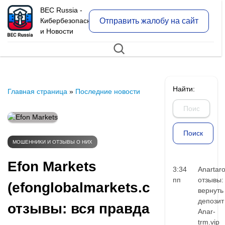
BEC Russia -
Отправить жалобу на сайт
Кибербезопасность
и Новости
Найти:
Главная страница
»
Последние новости
МОШЕННИКИ И ОТЗЫВЫ О НИХ
Efon Markets
3:34
Anartar
пп
отзывы:
(efonglobalmarkets.com)
вернуть
депозит
отзывы: вся правда
Anar-
trm.vip