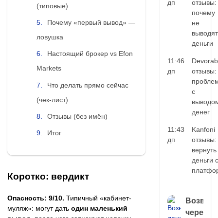
дп
отзывы:
(типовые)
почему
Почему «первый вывод» —
не
выводят
ловушка
деньги
Настоящий брокер vs Efon
11:46
Devorab
Markets
дп
отзывы:
пробле
Что делать прямо сейчас
с
(чек-лист)
выводо
денег
Отзывы (без имён)
11:43
Kanfoni
Итог
дп
отзывы:
вернуть
деньги 
платфо
Коротко: вердикт
Опасность: 9/10.
Типичный «кабинет-
Возврат
муляж»: могут дать
один маленький
через