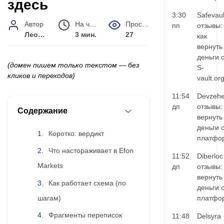
здесь
3:30
Safevaul
Автор
На чтение
Просмотров
пп
отзывы:
Леонид Малышев
3 мин.
27
как
вернуть
деньги 
(домен пишем только текстом — без
S-
кликов и переходов)
vault.or
11:54
Devzehe
дп
отзывы:
Содержание
вернуть
деньги 
Коротко: вердикт
платфо
Что настораживает в Efon
11:52
Diberloc
Markets
дп
отзывы:
вернуть
Как работает схема (по
деньги 
шагам)
платфо
Фрагменты переписок
11:48
Delsyra