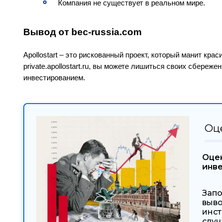
Компания не существует в реальном мире.
Вывод от bec-russia.com
Apollostart – это рискованный проект, который манит кра
private.apollostart.ru, вы можете лишиться своих сбере
инвестированием.
Оц
Оцен
инв
Запо
выво
инст
случ