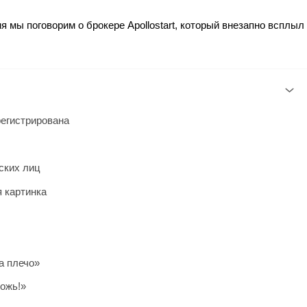
я мы поговорим о брокере Apollostart, который внезапно всплыл
арегистрирована
ских лиц
я картинка
а плечо»
ожь!»