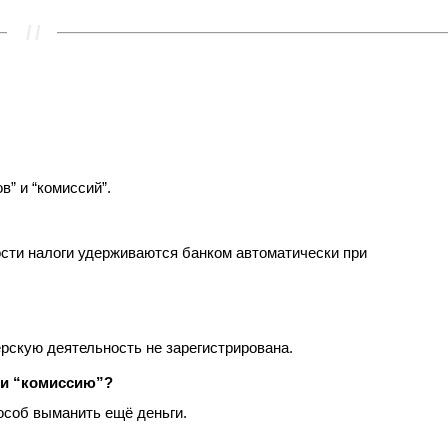
в” и “комиссий”.
сти налоги удерживаются банком автоматически при
ерскую деятельность не зарегистрирована.
или “комиссию”?
пособ выманить ещё деньги.