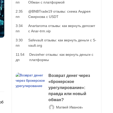
пп
Обман с платформой
2:35
@BNBTrade19 отзывы: схема Андрея
пп
Смирнова с USDT
3:34
Anartaroma отзывы: как вернуть депозит
пп
с Anar-trm.vip
3:30
Safevault отзывы: как вернуть деньги с S-
пп
vault.org
11:54
Devzeher отзывы: как вернуть деньги с
дп
платформы
Возврат денег через
«брокерское
урегулирование»:
правда или новый
обман?
об
Матвей Иванов