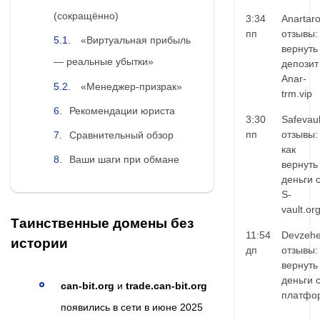
(сокращённо)
3:34
Anartar
пп
отзывы:
«Виртуальная прибыль
вернуть
— реальные убытки»
депозит
Anar-
«Менеджер‑призрак»
trm.vip
Рекомендации юриста
3:30
Safevaul
пп
отзывы:
Сравнительный обзор
как
Ваши шаги при обмане
вернуть
деньги 
S-
vault.or
Таинственные домены без
11:54
Devzehe
истории
дп
отзывы:
вернуть
деньги 
can‑bit.org
и
trade.can‑bit.org
платфо
появились в сети в июне 2025