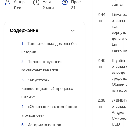
Автор
На чтение
Просмотров
сайты
Леонид Малышев
2 мин.
21
2:44
Linvarex
пп
отзывы:
как
Содержание
вернуть
деньги 
Таинственные домены без
Lin-
varex.m
истории
2:40
E-yatiri
Полное отсутствие
пп
отзывы 
контактных каналов
выводе
средств
Как устроен
Обман 
«инвестиционный процесс»
платфо
Can‑Bit
2:35
@BNBTr
пп
отзывы:
«Отзывы» из затемнённых
Андрея
уголков сети
Смирно
USDT
Истории клиентов