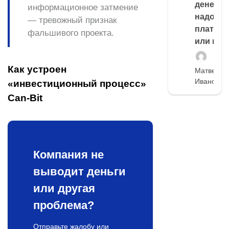
денег,
информационное затмение
надо
— тревожный признак
платить
фальшивого проекта.
или нет
Как устроен
Матвей
Иванов
«инвестиционный процесс»
Can‑Bit
Компания не
выводит деньги
или другая
проблема?
Отправьте жалобу или