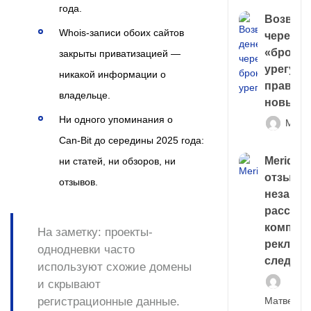
года.
Возврат
Whois‑записи обоих сайтов
через
«брокер
закрыты приватизацией —
урегули
никакой информации о
правда 
владельце.
новый 
Ни одного упоминания о
Матв
Can‑Bit до середины 2025 года:
Meridiee
ни статей, ни обзоров, ни
отзывы
отзывов.
незави
расслед
компани
На заметку:
проекты-
рекламн
однодневки часто
следа
используют схожие домены
и скрывают
Матвей И
регистрационные данные.