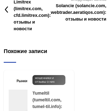
Limitrex
Solancie (solancie.com,
(limitrex.com,
webtrader.aeratiqos.com):
cfd.limitrex.com):
отзывы и новости
отзывы и
новости
Похожие записи
МОШЕННИКИ И
ОТЗЫВЫ О НИХ
Tumeltil
(tumeltil.com,
tumel-til.info):