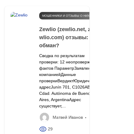
МОШЕННИКИ И ОТЗЫВЫ О НИХ
Zewlio (zewlio.net, ze-
wlio.com) отзывы:
обман?
Сводка по результатам
проверки: 12 неопровержимых
фактов ПараметрЗаявлено
компаниейДанные
проверкиВердиктЮридический
адресJunín 701, C1026ABO
Cdad. Autónoma de Buenos
Aires, ArgentinaАдрес
существует,...
Матвей Иванов
29