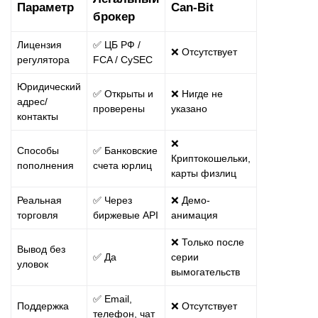
Параметр
Can‑Bit
брокер
Лицензия
✅ ЦБ РФ /
❌ Отсутствует
регулятора
FCA / CySEC
Юридический
✅ Открыты и
❌ Нигде не
адрес/
проверены
указано
контакты
❌
Способы
✅ Банковские
Криптокошельки,
пополнения
счета юрлиц
карты физлиц
Реальная
✅ Через
❌ Демо-
торговля
биржевые API
анимация
❌ Только после
Вывод без
✅ Да
серии
уловок
вымогательств
✅ Email,
Поддержка
❌ Отсутствует
телефон, чат