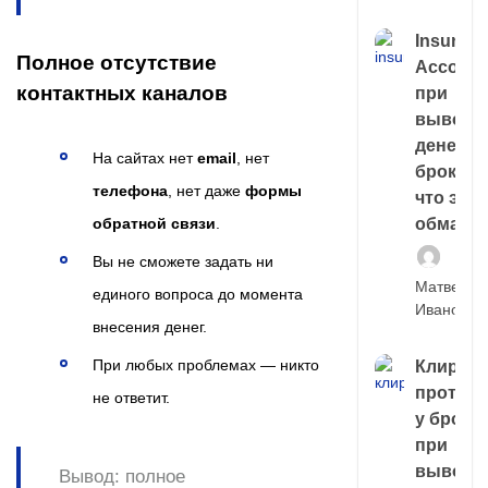
Insuran
Полное отсутствие
Account
контактных каналов
при
выводе
денег у
На сайтах нет
email
, нет
брокера
телефона
, нет даже
формы
что это,
обман?
обратной связи
.
Вы не сможете задать ни
Матвей
единого вопроса до момента
Иванов
внесения денег.
При любых проблемах — никто
Клирин
протек
не ответит.
у броке
при
выводе
Вывод:
полное