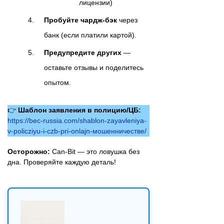
лицензии)
Пробуйте чардж‑бэк
через
банк (если платили картой).
Предупредите других
—
оставьте отзывы и поделитесь
опытом.
👉
Шаблон заявления в полицию/ЦБ:
https://bec-russia.com/shablon-zayavleniya-
v-policziyu-i-czb-pri-onlajn-мошенничестве/
Осторожно:
Can‑Bit — это ловушка без
дна. Проверяйте каждую деталь!