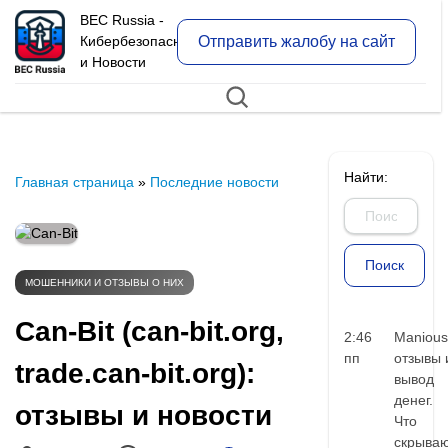
BEC Russia -
Отправить жалобу на сайт
Кибербезопасность
и Новости
Найти:
Главная страница
»
Последние новости
МОШЕННИКИ И ОТЗЫВЫ О НИХ
Can-Bit (can-bit.org,
2:46
Manious
пп
отзывы 
trade.can-bit.org):
вывод
денег.
отзывы и новости
Что
скрыва