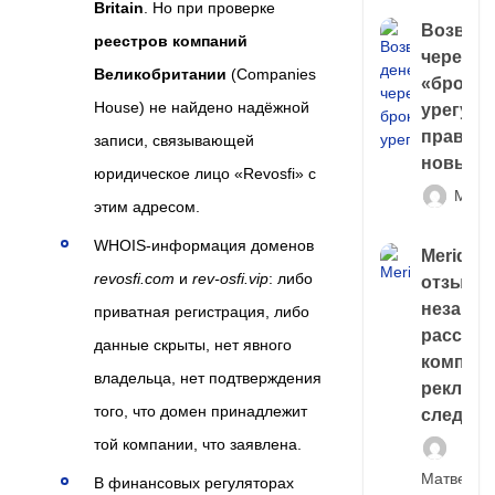
Britain
. Но при проверке
Возврат
реестров компаний
через
Великобритании
(Companies
«брокер
House) не найдено надёжной
урегули
правда 
записи, связывающей
новый 
юридическое лицо «Revosfi» с
Матв
этим адресом.
WHOIS-информация доменов
Meridiee
revosfi.com
и
rev-osfi.vip
: либо
отзывы
незави
приватная регистрация, либо
расслед
данные скрыты, нет явного
компани
владельца, нет подтверждения
рекламн
того, что домен принадлежит
следа
той компании, что заявлена.
Матвей И
В финансовых регуляторах