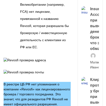
Великобритании (например,
Insuran
FCA) нет лицензии,
Account
привязанной к названию
при
выводе
Revosfi, которая разрешала бы
денег у
брокерскую / инвестиционную
брокера
деятельность с клиентами из
что это,
РФ или ЕС.
обман?
Матвей
Иванов
Клирин
В реестре ЦБ РФ нет упоминания о
протек
компании «Revosfi» как лицензированного
у броке
брокера / торгового посредника. Это
при
значит, что для резидентов РФ Revosfi не
выводе
имеет официального разрешения.