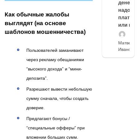
денег,
надо
Как обычные жалобы
платить
выглядят (на основе
или нет
шаблонов мошенничества)
Матвей
Иванов
Пользователей заманивают
через рекламу обещаниями
“высокого дохода” и “мини-
депозита”.
Разрешают вывести небольшую
сумму сначала, чтобы создать
доверие.
Предлагают бонусы /
“специальные офферы” при
вложении больших сумм.