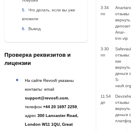
3:34
Anartar
Что делать, если вы уже
пп
отзывы:
вложили
вернуть
депозит
Вывод
Anar-
trm.vip
3:30
Safevaul
Проверка реквизитов и
пп
отзывы:
как
лицензии
вернуть
деньги 
S-
На сайте Revosfi указаны
vault.or
контакты: email
11:54
Devzehe
support@revosfi.com
,
дп
отзывы:
телефон
+44 20 1697 2259
,
вернуть
деньги 
адрес
300 Lancaster Road,
платфо
London W11 1QU, Great