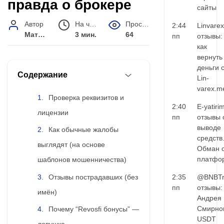
правда о брокере
сайты
Автор
На чтение
Просмотров
2:44
Linvarex
Матвей Иванов
3 мин.
64
пп
отзывы:
как
вернуть
деньги 
Содержание
Lin-
varex.m
Проверка реквизитов и
2:40
E-yatiri
лицензии
пп
отзывы 
выводе
Как обычные жалобы
средств
выглядят (на основе
Обман 
платфо
шаблонов мошенничества)
Отзывы пострадавших (без
2:35
@BNBTr
пп
отзывы:
имён)
Андрея
Смирно
Почему “Revosfi бонусы” —
USDT
ловушка