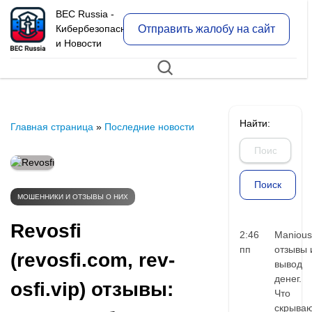
BEC Russia -
Отправить жалобу на сайт
Кибербезопасность
и Новости
Найти:
Главная страница
»
Последние новости
МОШЕННИКИ И ОТЗЫВЫ О НИХ
Revosfi
2:46
Manious
пп
отзывы 
(revosfi.com, rev-
вывод
денег.
osfi.vip) отзывы:
Что
скрыва