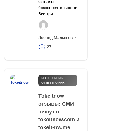
сигналы
безосновательности
Все три...
Леонид Малышев
27
МОШЕННИКИ И
ОТЗЫВЫ О НИХ
Tokeitnow
отзывы: СМИ
пишут о
tokeitnow.com и
tokeit‑nw.me