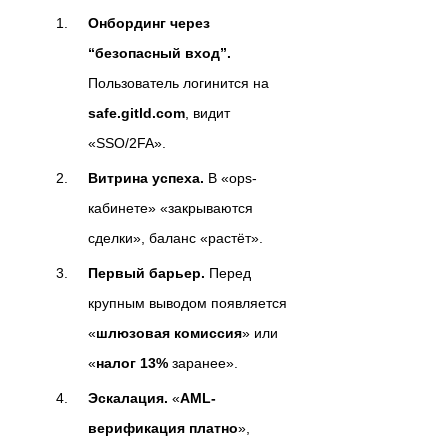
Онбординг через
“безопасный вход”.
Пользователь логинится на
safe.gitld.com
, видит
«SSO/2FA».
Витрина успеха.
В «ops-
кабинете» «закрываются
сделки», баланс «растёт».
Первый барьер.
Перед
крупным выводом появляется
«
шлюзовая комиссия
» или
«
налог 13%
заранее».
Эскалация.
«
AML-
верификация платно
»,