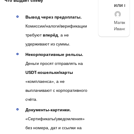
Что выдает схему
или нет
Вывод через предоплаты.
Матвей
Комиссии/налоги/верификации
Иванов
требуют
вперёд
, а не
удерживают из суммы.
Некорпоративные рельсы.
Деньги просят отправлять на
USDT-кошельки/карты
«комплаенса», а не
выплачивают с корпоративного
счёта.
Документы-картинки.
«Сертификаты/уведомления»
без номера, дат и ссылки на