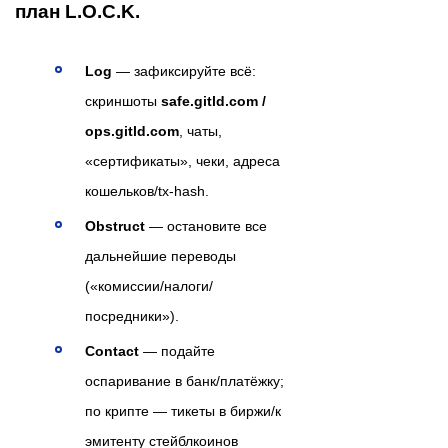
план L.O.C.K.
Log
— зафиксируйте всё:
скриншоты
safe.gitld.com /
ops.gitld.com
, чаты,
«сертификаты», чеки, адреса
кошельков/tx-hash.
Obstruct
— остановите все
дальнейшие переводы
(«комиссии/налоги/
посредники»).
Contact
— подайте
оспаривание в банк/платёжку;
по крипте — тикеты в биржи/к
эмитенту стейблкоинов