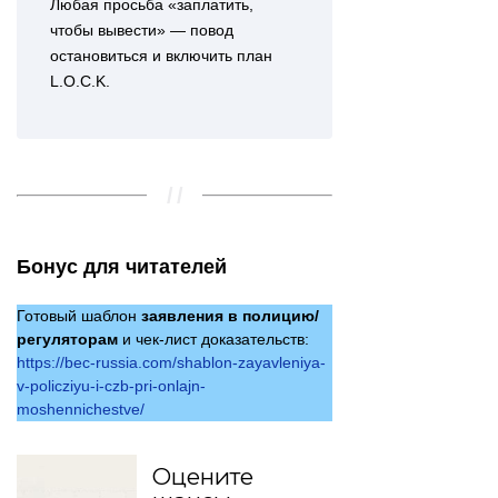
Любая просьба «заплатить,
чтобы вывести» — повод
остановиться и включить план
L.O.C.K.
Бонус для читателей
Готовый шаблон
заявления в полицию/
регуляторам
и чек-лист доказательств:
https://bec-russia.com/shablon-zayavleniya-
v-policziyu-i-czb-pri-onlajn-
moshennichestve/
Оцените