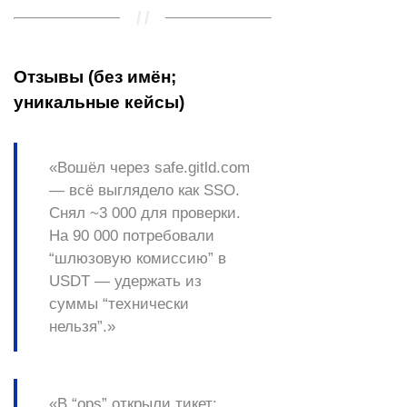
Отзывы (без имён;
уникальные кейсы)
«Вошёл через
safe.gitld.com
— всё выглядело как SSO.
Снял ~3 000 для проверки.
На 90 000 потребовали
“шлюзовую комиссию” в
USDT — удержать из
суммы “технически
нельзя”.»
«В “
ops
” открыли тикет: