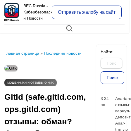
BEC Russia -
Отправить жалобу на сайт
Кибербезопасность
и Новости
Найти:
Главная страница
»
Последние новости
МОШЕННИКИ И ОТЗЫВЫ О НИХ
Gitld (safe.gitld.com,
3:34
Anartar
пп
отзывы:
ops.gitld.com)
вернуть
депозит
отзывы: обман?
Anar-
trm.vip