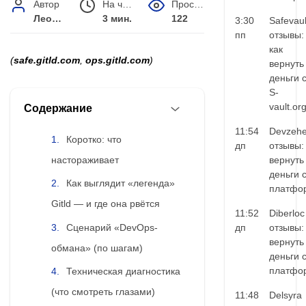
Автор
На чтение
Просмотров
Леонид Малышев
3 мин.
122
3:30
Safevaul
пп
отзывы:
как
(
safe.gitld.com
,
ops.gitld.com
)
вернуть
деньги 
S-
vault.or
Содержание
11:54
Devzehe
Коротко: что
дп
отзывы:
настораживает
вернуть
деньги 
Как выглядит «легенда»
платфо
Gitld — и где она рвётся
11:52
Diberloc
Сценарий «DevOps-
дп
отзывы:
вернуть
обмана» (по шагам)
деньги 
платфо
Техническая диагностика
(что смотреть глазами)
11:48
Delsyra