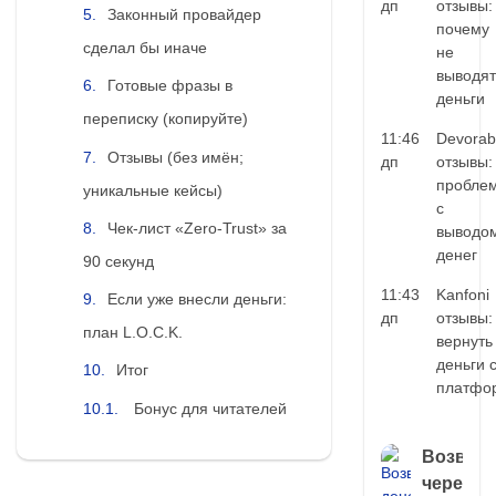
дп
отзывы:
Законный провайдер
почему
сделал бы иначе
не
выводят
Готовые фразы в
деньги
переписку (копируйте)
11:46
Devorab
Отзывы (без имён;
дп
отзывы:
пробле
уникальные кейсы)
с
Чек-лист «Zero-Trust» за
выводо
денег
90 секунд
11:43
Kanfoni
Если уже внесли деньги:
дп
отзывы:
план L.O.C.K.
вернуть
деньги 
Итог
платфо
Бонус для читателей
Возврат
через