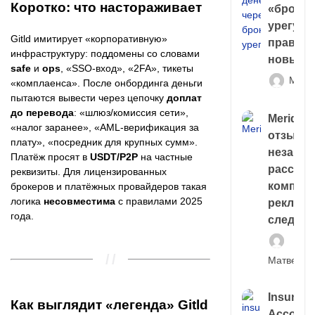
Коротко: что настораживает
«брокер
урегули
Gitld имитирует «корпоративную»
правда 
инфраструктуру: поддомены со словами
новый 
safe
и
ops
, «SSO-вход», «2FA», тикеты
Матв
«комплаенса». После онбординга деньги
пытаются вывести через цепочку
доплат
до перевода
: «шлюз/комиссия сети»,
Meridiee
«налог заранее», «AML-верификация за
отзывы
плату», «посредник для крупных сумм».
незави
Платёж просят в
USDT/P2P
на частные
расслед
реквизиты. Для лицензированных
компани
брокеров и платёжных провайдеров такая
логика
несовместима
с правилами 2025
рекламн
года.
следа
Матвей И
Insuran
Как выглядит «легенда» Gitld
Account