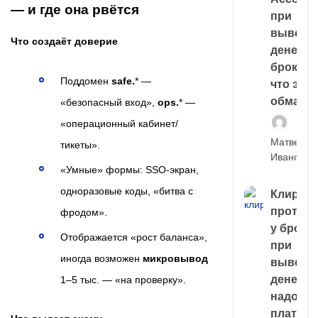
— и где она рвётся
при
выводе
Что создаёт доверие
денег у
брокера
Поддомен
safe.
* —
что это,
обман?
«безопасный вход»,
ops.
* —
«операционный кабинет/
Матвей
тикеты».
Иванов
«Умные» формы: SSO-экран,
одноразовые коды, «битва с
Клирин
протек
фродом».
у броке
Отображается «рост баланса»,
при
иногда возможен
микровывод
выводе
денег,
1–5 тыс. — «на проверку».
надо
платить