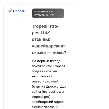
МОШЕННИКИ И
ОТЗЫВЫ О НИХ
Tropesil (tro-
pesil.biz)
отзывы:
«швейцарская»
сказка — ложь?
На первый взгляд —
почти элита: Tropesil
подаёт себя как
европейский
инвестиционный
бутик из Цюриха. Два
сайта (tro-pesil.biz и
tropesil.pro),
швейцарский адрес
Seefeldstrasse 69,