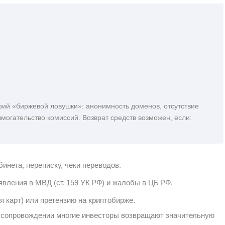
рий «биржевой ловушки»: анонимность доменов, отсутствие
ымогательство комиссий. Возврат средств возможен, если:
бинета, переписку, чеки переводов.
явления в МВД (ст. 159 УК РФ) и жалобы в ЦБ РФ.
я карт) или претензию на криптобирже.
м сопровождении многие инвесторы возвращают значительную