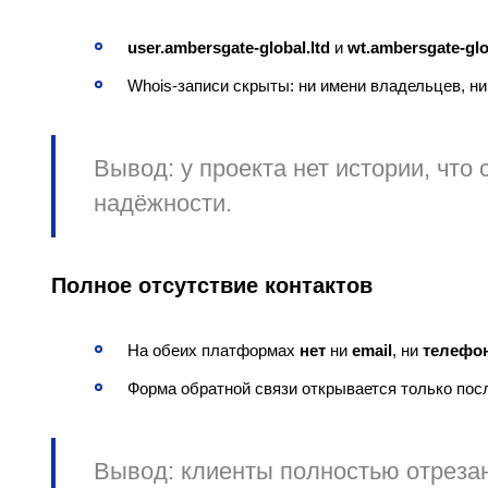
user.ambersgate-global.ltd
и
wt.ambersgate-glo
Whois‑записи скрыты: ни имени владельцев, ни
Вывод:
у проекта нет истории, что 
надёжности.
Полное отсутствие контактов
На обеих платформах
нет
ни
email
, ни
телефо
Форма обратной связи открывается только посл
Вывод:
клиенты полностью отрезан