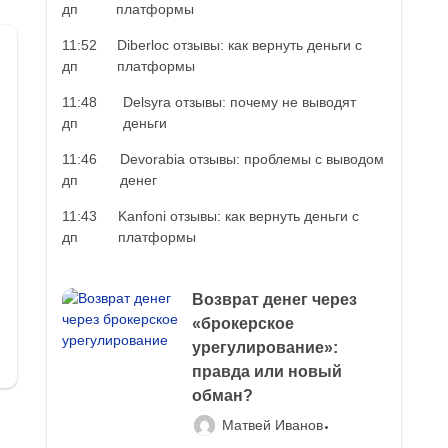
дп
платформы
11:52
Diberloc отзывы: как вернуть деньги с
дп
платформы
11:48
Delsyra отзывы: почему не выводят
дп
деньги
11:46
Devorabia отзывы: проблемы с выводом
дп
денег
11:43
Kanfoni отзывы: как вернуть деньги с
дп
платформы
Возврат денег через
«брокерское
урегулирование»:
правда или новый
обман?
Матвей Иванов