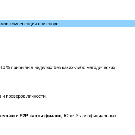
мов компенсации при споре.
 10 % прибыли в неделю» без каких‑либо методических
 и проверок личности.
шельки
и
P2P‑карты физлиц
. Юрсчёта и официальных