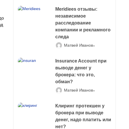
Meridiees отзывы:
независимое
до
расследование
яд
компании и рекламного
следа
Матвей Иванов
Insurance Account при
выводе денег у
брокера: что это,
обман?
Матвей Иванов
Клиринг протекшен у
брокера при выводе
денег, надо платить или
нет?