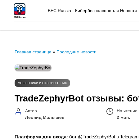
BEC Russia - Кибербезопасность и Новости
Главная страница
»
Последние новости
МОШЕННИКИ И ОТЗЫВЫ О НИХ
TradeZephyrBot отзывы: бо
Автор
На чтение
Леонид Малышев
2 мин.
Платформа для входа:
бот @TradeZephyrBot в Telegram