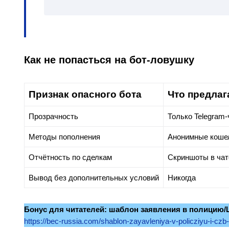
Как не попасться на бот‑ловушку
Признак опасного бота
Что предлаг
Прозрачность
Только Telegram‑
Методы пополнения
Анонимные кошел
Отчётность по сделкам
Скриншоты в чат
Вывод без дополнительных условий
Никогда
Бонус для читателей: шаблон заявления в полицию/
https://bec-russia.com/shablon-zayavleniya-v-policziyu-i-czb