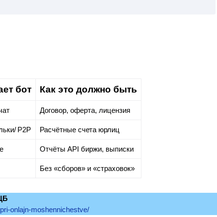
ает бот
Как это должно быть
чат
Договор, оферта, лицензия
ьки/ P2P
Расчётные счета юрлиц
е
Отчёты API биржи, выписки
Без «сборов» и «страховок»
ЦБ
-pri-onlajn-moshennichestve/