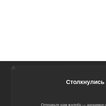
Столкнулись 
Отправьте нам жалобу — анонимно и