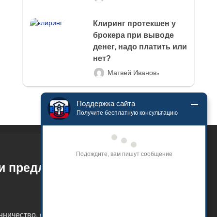
Клиринг протекшен у
брокера при выводе
денег, надо платить или
нет?
Матвей Иванов
Поддержка сайта
Получите бесплатную консультацию
Подождите, вам пишут сообщение
ли предложить
енничество, опубликуем информацию.