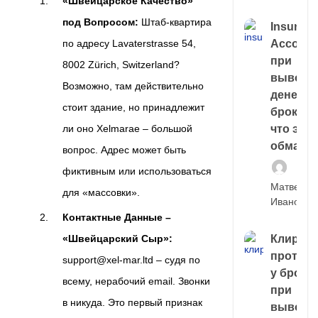
«Швейцарское Качество»
под Вопросом:
Штаб-квартира
Insuran
Account
по адресу Lavaterstrasse 54,
при
8002 Zürich, Switzerland?
выводе
Возможно, там действительно
денег у
стоит здание, но принадлежит
брокера
что это,
ли оно Xelmarae – большой
обман?
вопрос. Адрес может быть
фиктивным или использоваться
Матвей
для «массовки».
Иванов
Контактные Данные –
Клирин
«Швейцарский Сыр»:
протек
support@xel-mar.ltd – судя по
у броке
всему, нерабочий email. Звонки
при
в никуда. Это первый признак
выводе