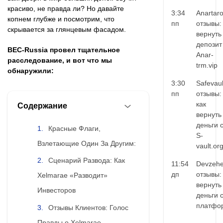
красиво, не правда ли? Но давайте
3:34
Anartar
копнем глубже и посмотрим, что
пп
отзывы:
скрывается за глянцевым фасадом.
вернуть
депозит
BEC-Russia провел тщательное
Anar-
расследование, и вот что мы
trm.vip
обнаружили:
3:30
Safevaul
пп
отзывы:
как
Содержание
вернуть
деньги 
Красные Флаги,
S-
Взлетающие Один За Другим:
vault.or
Сценарий Развода: Как
11:54
Devzehe
дп
отзывы:
Xelmarae «Разводит»
вернуть
Инвесторов
деньги 
платфо
Отзывы Клиентов: Голос
Правды о Xelmarae