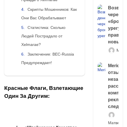
Возврат
Скрипты Мошенников: Как
через
Они Вас Обрабатывают
«брокер
Статистика: Сколько
урегули
правда 
Людей Пострадало от
новый 
Xelmarae?
Матв
Заключение: BEC-Russia
Предупреждает!
Meridiee
отзывы
незави
расслед
Красные Флаги, Взлетающие
компани
Один За Другим:
рекламн
следа
Матвей И