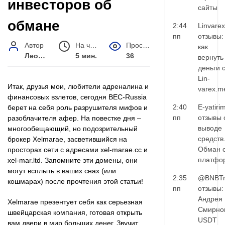
инвесторов об
сайты
обмане
2:44
Linvarex
пп
отзывы:
Автор
На чтение
Просмотров
как
Леонид Малышев
5 мин.
36
вернуть
деньги 
Lin-
Итак, друзья мои, любители адреналина и
varex.m
финансовых взлетов, сегодня BEC-Russia
2:40
E-yatiri
берет на себя роль разрушителя мифов и
пп
отзывы 
разоблачителя афер. На повестке дня –
выводе
многообещающий, но подозрительный
средств
брокер Xelmarae, засветившийся на
Обман 
просторах сети с адресами xel-marae.cc и
платфо
xel-mar.ltd. Запомните эти домены, они
могут всплыть в ваших снах (или
2:35
@BNBTr
кошмарах) после прочтения этой статьи!
пп
отзывы:
Андрея
Xelmarae презентует себя как серьезная
Смирно
швейцарская компания, готовая открыть
USDT
вам двери в мир больших денег. Звучит