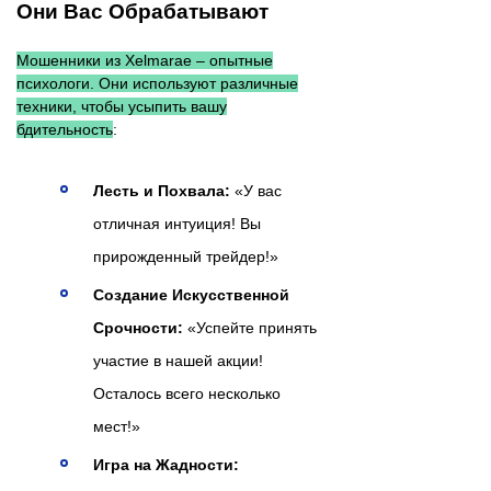
Они Вас Обрабатывают
Мошенники из Xelmarae – опытные
психологи. Они используют различные
техники, чтобы усыпить вашу
бдительность
:
Лесть и Похвала:
«У вас
отличная интуиция! Вы
прирожденный трейдер!»
Создание Искусственной
Срочности:
«Успейте принять
участие в нашей акции!
Осталось всего несколько
мест!»
Игра на Жадности: