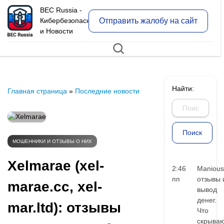
BEC Russia -
Отправить жалобу на сайт
Кибербезопасность
и Новости
Найти:
Главная страница
»
Последние новости
МОШЕННИКИ И ОТЗЫВЫ О НИХ
Xelmarae (xel-
2:46
Manious
пп
отзывы 
marae.cc, xel-
вывод
денег.
mar.ltd): отзывы
Что
скрыва