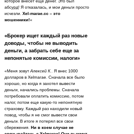
которое внесет еще денег. Это был
абсурд! Я отказалась, и мои деньги просто
исчезли.
Xel-marae.cc – это
мошенники!
«
«Брокер ищет каждый раз новые
доводы, чтобы не выводить
деньги, а забрать себе еще за
непонятые комиссии, налоги»
«Меня зовут
Алексей К.
. Я внес 1000
долларов в Xelmarae. Сначала все было
хорошо, но когда я захотел вывести
деньги, начались проблемы. Сначала
потребовали оплатить комиссию, потом
налог, потом еще какую-то непонятную
страховку. Каждый раз находили новый
повод, чтобы я не смог вывести свои
деньги. В итоге я потерял все свои
сбережения.
Ни в коем случае не
связывайтесь с Xelmarae! Они выжмут