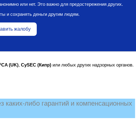
нонимно или нет. Это важно для предостережения других.
ты и сохранять деньги другим людям.
авить жалобу
FCA (UK)
,
CySEC (Кипр)
или любых других надзорных органов.
з каких‑либо гарантий и компенсационных