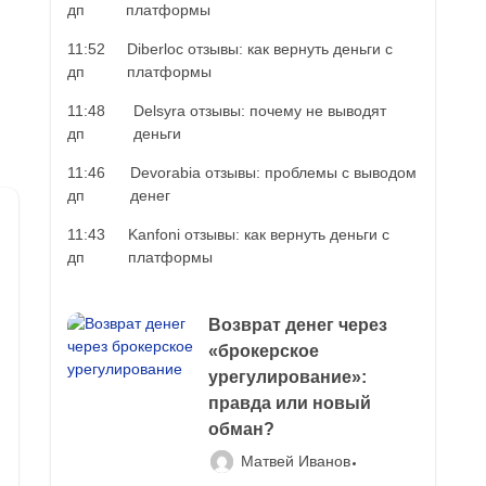
дп
платформы
11:52
Diberloc отзывы: как вернуть деньги с
дп
платформы
11:48
Delsyra отзывы: почему не выводят
дп
деньги
11:46
Devorabia отзывы: проблемы с выводом
дп
денег
11:43
Kanfoni отзывы: как вернуть деньги с
дп
платформы
Возврат денег через
«брокерское
урегулирование»:
правда или новый
обман?
Матвей Иванов