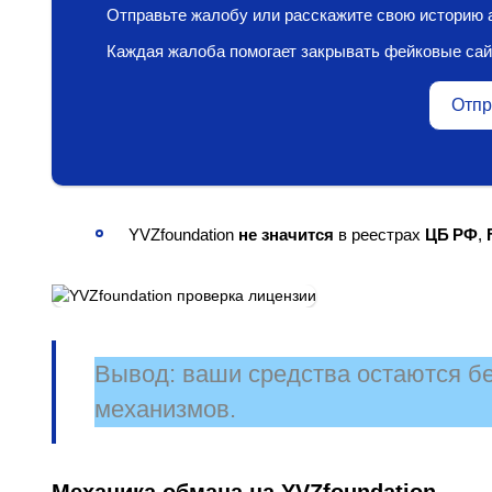
Отправьте жалобу или расскажите свою историю а
Каждая жалоба помогает закрывать фейковые сай
Отпр
YVZfoundation
не значится
в реестрах
ЦБ РФ
,
Вывод:
ваши средства остаются бе
механизмов.