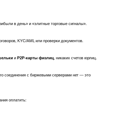
рибыли в день» и «элитные торговые сигналы».
договоров, KYC/AML или проверки документов.
шельки
и
P2P‑карты физлиц
, никаких счетов юрлиц.
ого соединения с биржевыми серверами нет — это
ания оплатить: