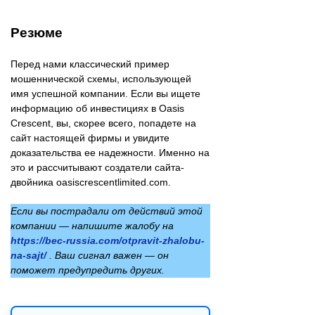
Резюме
Перед нами классический пример
мошеннической схемы, использующей
имя успешной компании. Если вы ищете
информацию об инвестициях в Oasis
Crescent, вы, скорее всего, попадете на
сайт настоящей фирмы и увидите
доказательства ее надежности. Именно на
это и рассчитывают создатели сайта-
двойника oasiscrescentlimited.com.
Если вы пострадали от действий этой
компании — напишите жалобу на
https://bec-russia.com/otpravit-zhalobu-
na-sajt/
. Ваш сигнал важен — он
поможет предупредить других.