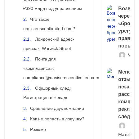
Возврат
₽390 млрд под управлением
через
Что такое
«брокер
oasiscrescentlimited.com?
урегули
правда 
Лондонский адрес-
новый 
призрак: Warwick Street
Матв
Почта для
«комплаенса»:
Meridiee
compliance@oasiscrescentlimited.com
отзывы
незави
Офшорный след:
расслед
Регистрация в Неваде
компани
Сравнение двух компаний
рекламн
следа
Как не попасть в ловушку?
Резюме
Матвей И