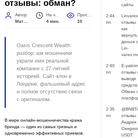
отзывы: обман?
сайты
Автор
На чтение
Просмотров
2:44
Linvarex
Матвей Иванов
4 мин.
10
пп
отзывы:
как
вернуть
деньги 
Oasis Crescent Wealth
Lin-
разбор: как мошенники
varex.m
украли имя реальной
2:40
E-yatiri
компании с 27-летней
пп
отзывы 
историей. Сайт-клон в
выводе
Лондоне, фальшивый адрес
средств
и полное отсутствие связи
Обман 
платфо
с оригиналом.
2:35
@BNBTr
пп
отзывы:
В мире онлайн-мошенничества кража
Андрея
бренда — один из самых грязных и
Смирно
одновременно эффективных приемов.
USDT