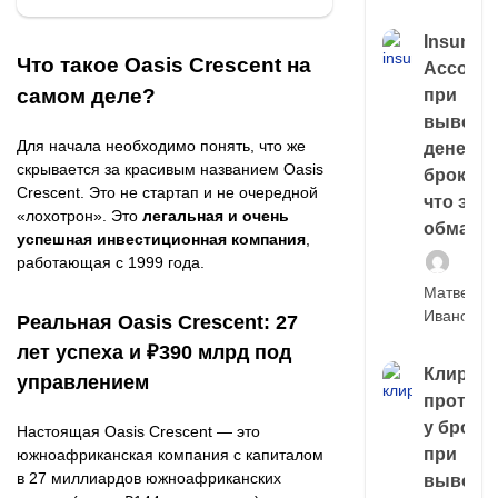
Insuran
Что такое Oasis Crescent на
Account
самом деле?
при
выводе
Для начала необходимо понять, что же
денег у
скрывается за красивым названием Oasis
брокера
Crescent. Это не стартап и не очередной
что это,
«лохотрон». Это
легальная и очень
обман?
успешная инвестиционная компания
,
работающая с 1999 года.
Матвей
Иванов
Реальная Oasis Crescent: 27
лет успеха и ₽390 млрд под
Клирин
управлением
протек
у броке
Настоящая Oasis Crescent — это
при
южноафриканская компания с капиталом
в 27 миллиардов южноафриканских
выводе