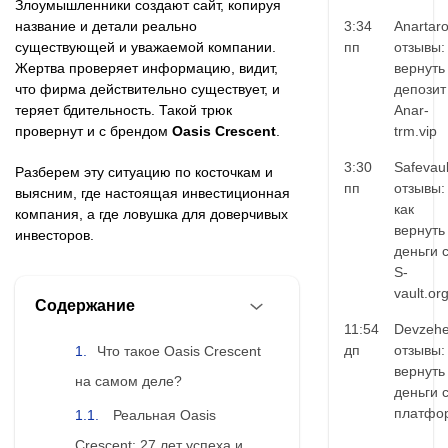
Злоумышленники создают сайт, копируя
название и детали реально
3:34
Anartar
существующей и уважаемой компании.
пп
отзывы:
Жертва проверяет информацию, видит,
вернуть
что фирма действительно существует, и
депозит
теряет бдительность. Такой трюк
Anar-
провернут и с брендом
Oasis Crescent
.
trm.vip
3:30
Safevaul
Разберем эту ситуацию по косточкам и
пп
отзывы:
выясним, где настоящая инвестиционная
как
компания, а где ловушка для доверчивых
вернуть
инвесторов.
деньги 
S-
vault.or
Содержание
11:54
Devzehe
дп
отзывы:
Что такое Oasis Crescent
вернуть
на самом деле?
деньги 
платфо
Реальная Oasis
Crescent: 27 лет успеха и