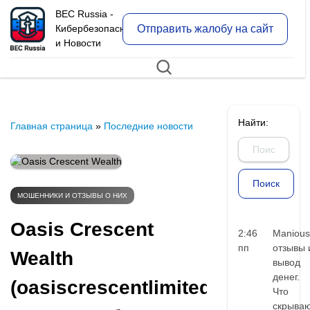
BEC Russia -
Отправить жалобу на сайт
Кибербезопасность
и Новости
Найти:
Главная страница
»
Последние новости
МОШЕННИКИ И ОТЗЫВЫ О НИХ
Oasis Crescent
2:46
Manious
пп
отзывы 
Wealth
вывод
денег.
(oasiscrescentlimited.com)
Что
скрыва