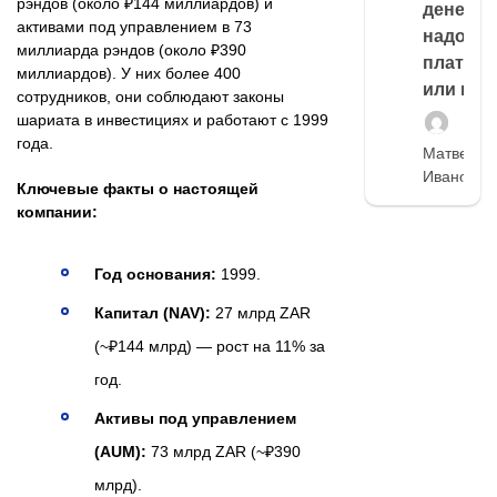
рэндов (около ₽144 миллиардов) и
денег,
активами под управлением в 73
надо
миллиарда рэндов (около ₽390
платить
миллиардов). У них более 400
или нет
сотрудников, они соблюдают законы
шариата в инвестициях и работают с 1999
года.
Матвей
Иванов
Ключевые факты о настоящей
компании:
Год основания:
1999.
Капитал (NAV):
27 млрд ZAR
(~₽144 млрд) — рост на 11% за
год.
Активы под управлением
(AUM):
73 млрд ZAR (~₽390
млрд).