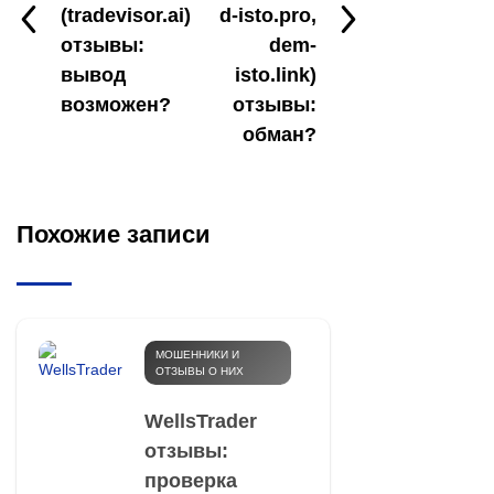
(tradevisor.ai)
d-isto.pro,
отзывы:
dem-
вывод
isto.link)
возможен?
отзывы:
обман?
Похожие записи
МОШЕННИКИ И
ОТЗЫВЫ О НИХ
WellsTrader
отзывы:
проверка