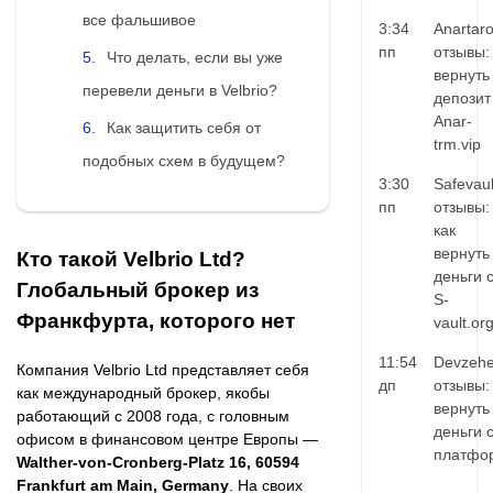
все фальшивое
3:34
Anartar
пп
отзывы:
Что делать, если вы уже
вернуть
перевели деньги в Velbrio?
депозит
Anar-
Как защитить себя от
trm.vip
подобных схем в будущем?
3:30
Safevaul
пп
отзывы:
как
вернуть
Кто такой Velbrio Ltd?
деньги 
Глобальный брокер из
S-
Франкфурта, которого нет
vault.or
11:54
Devzehe
Компания Velbrio Ltd представляет себя
дп
отзывы:
как международный брокер, якобы
вернуть
работающий с 2008 года, с головным
деньги 
офисом в финансовом центре Европы —
платфо
Walther-von-Cronberg-Platz 16, 60594
Frankfurt am Main, Germany
. На своих