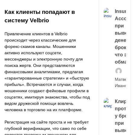
Insuran
Как клиенты попадают в
Account
систему Velbrio
при
выводе
Привлечение клиентов в Velbrio
денег у
происходит через классические для
форекс-скамов каналы. Мошенники
брокера
активно используют соцсети,
что это,
мессенджеры и электронную почту для
обман?
поиска жертв. Они представляются
финансовыми аналитиками, предлагая
«гарантированные стратегии» и «быструю
Матвей
прибыль». Встречаются и случаи, когда
Иванов
мошенники создают фейковые профили в
соцсетях, имитируя знакомства, чтобы под
Клирин
видом дружеской помощи вовлечь
протек
человека в торговлю на их платформе.
у броке
Регистрация на сайте проста и не требует
при
глубокой верификации, что само по себе
выводе
является тревожным звоночком для