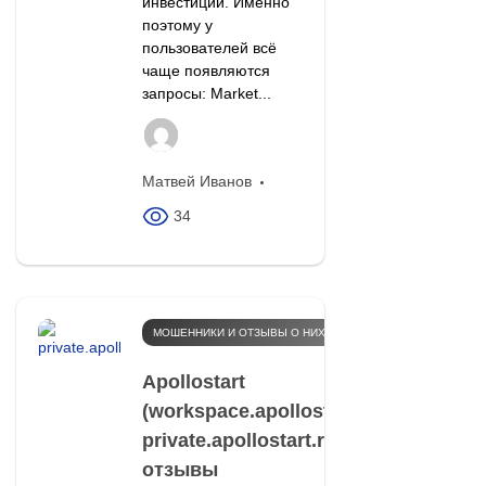
инвестиций. Именно
поэтому у
пользователей всё
чаще появляются
запросы: Market...
Матвей Иванов
34
МОШЕННИКИ И ОТЗЫВЫ О НИХ
Apollostart
(workspace.apollostart.ru,
private.apollostart.ru) –
отзывы