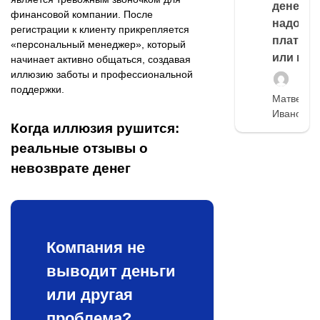
денег,
финансовой компании. После
надо
регистрации к клиенту прикрепляется
платить
«персональный менеджер», который
или нет
начинает активно общаться, создавая
иллюзию заботы и профессиональной
поддержки.
Матвей
Иванов
Когда иллюзия рушится:
реальные отзывы о
невозврате денег
Компания не
выводит деньги
или другая
проблема?