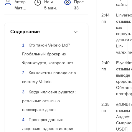
Автор
На чтение
Просмотров
сайты
Матвей Иванов
5 мин.
33
2:44
Linvarex
пп
отзывы:
как
Содержание
вернуть
деньги 
Кто такой Velbrio Ltd?
Lin-
varex.m
Глобальный брокер из
Франкфурта, которого нет
2:40
E-yatiri
пп
отзывы 
Как клиенты попадают в
выводе
средств
систему Velbrio
Обман 
Когда иллюзия рушится:
платфо
реальные отзывы о
2:35
@BNBTr
невозврате денег
пп
отзывы:
Андрея
Проверка данных:
Смирно
лицензия, адрес и история —
USDT