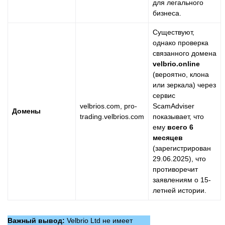
для легального
бизнеса.
Существуют,
однако проверка
связанного домена
velbrio.online
(вероятно, клона
или зеркала) через
сервис
velbrios.com, pro-
ScamAdviser
Домены
trading.velbrios.com
показывает, что
ему
всего 6
месяцев
(зарегистрирован
29.06.2025), что
противоречит
заявлениям о 15-
летней истории.
Важный вывод:
Velbrio Ltd не имеет