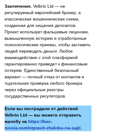
Заключение.
Velbrio Ltd — не
регулируемый европейский брокер, а
классическая мошенническая схема,
созданная для хищения депозитов.
Проект использует фальшивые лицензии,
вымышленную историю и отработанные
психологические приемы, чтобы заставить
людей переводить деньги. Любое
взаимодействие с этой платформой
гарантированно приведет к финансовым
потерям. Единственный безопасный
вариант — полный отказ от контактов и
тщательная проверка любого брокера
через официальные реестры
государственных регуляторов.
Если вы пострадали от действий
Velbrio Ltd — вы можете отправить
жалобу на
https://bec-
russia.com/otpravit-zhalobu-na-sajt/
.