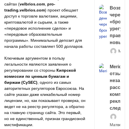
сайтах (
velbrios.com
,
pro-
Возврат
trading.velbrios.com
) проект обещает
через
доступ к торговле валютами, акциями,
«брокер
криптовалютой и сырьем, а также
«передовое исполнение сделок» и
урегули
«передовые образовательные
правда 
программы». Минимальный депозит для
новый 
начала работы составляет 500 долларов.
Матв
Ключевым аргументом в пользу
легальности являются заявления о
Meridiee
регулировании со стороны
Кипрской
отзывы
комиссии по ценным бумагам и
незави
биржам (CySEC)
, одного из самых
расслед
авторитетных регуляторов Евросоюза. На
компани
сайте указан даже кликабельный номер
лицензии, но, как показывает проверка, он
рекламн
ведет не на реестр регулятора, а обратно
следа
на главную страницу сайта. Это первый,
но не единственный, признак грандиозной
Матвей И
мистификации.