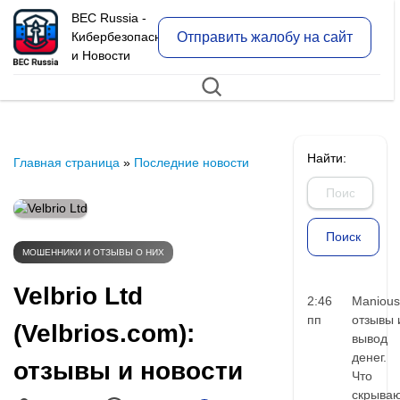
BEC Russia -
Отправить жалобу на сайт
Кибербезопасность
и Новости
Найти:
Главная страница
»
Последние новости
МОШЕННИКИ И ОТЗЫВЫ О НИХ
Velbrio Ltd
2:46
Manious
пп
отзывы 
(Velbrios.com):
вывод
денег.
отзывы и новости
Что
скрыва