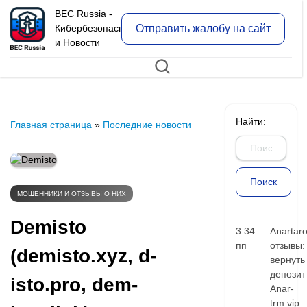
BEC Russia -
Отправить жалобу на сайт
Кибербезопасность
и Новости
Найти:
Главная страница
»
Последние новости
МОШЕННИКИ И ОТЗЫВЫ О НИХ
Demisto
3:34
Anartar
пп
отзывы:
(demisto.xyz, d-
вернуть
депозит
isto.pro, dem-
Anar-
trm.vip