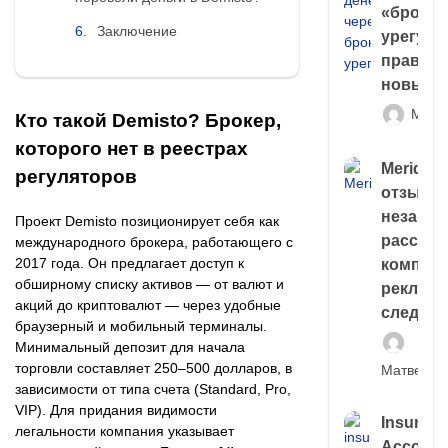
«брокер
Заключение
урегули
правда 
новый 
Матв
Кто такой Demisto? Брокер,
которого нет в реестрах
Meridiee
регуляторов
отзывы
незави
Проект Demisto позиционирует себя как
расслед
международного брокера, работающего с
2017 года. Он предлагает доступ к
компани
обширному списку активов — от валют и
рекламн
акций до криптовалют — через удобные
следа
браузерный и мобильный терминалы.
Минимальный депозит для начала
торговли составляет 250–500 долларов, в
Матвей И
зависимости от типа счета (Standard, Pro,
VIP). Для придания видимости
Insuran
легальности компания указывает
Account