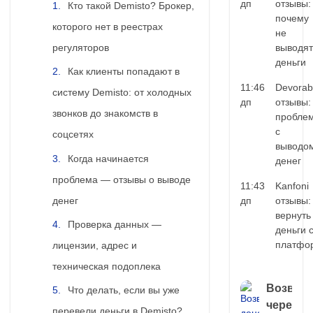
дп
отзывы:
Кто такой Demisto? Брокер,
почему
которого нет в реестрах
не
регуляторов
выводят
деньги
Как клиенты попадают в
11:46
Devorab
систему Demisto: от холодных
дп
отзывы:
звонков до знакомств в
пробле
с
соцсетях
выводо
Когда начинается
денег
проблема — отзывы о выводе
11:43
Kanfoni
денег
дп
отзывы:
вернуть
Проверка данных —
деньги 
платфо
лицензии, адрес и
техническая подоплека
Возврат
Что делать, если вы уже
через
перевели деньги в Demisto?