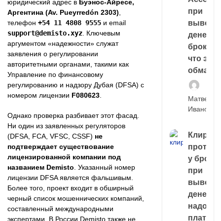
юридический адрес в
Буэнос-Айресе,
при
Аргентина (Av. Pueyrredón 2303)
,
выводе
телефон
+54 11 4808 9555
и email
support@demisto.xyz
. Ключевым
денег у
аргументом «надежности» служат
брокера
заявления о регулировании
что это,
авторитетными органами, такими как
обман?
Управление по финансовому
регулированию и надзору Дубая (DFSA) с
номером лицензии
F080623
.
Матвей
Иванов
Однако проверка разбивает этот фасад.
Ни один из заявленных регуляторов
Клирин
(DFSA, FCA, VFSC, CSSF)
не
протек
подтверждает существование
лицензированной компании под
у броке
названием Demisto
. Указанный номер
при
лицензии DFSA является фальшивым.
выводе
Более того, проект входит в обширный
денег,
черный список мошеннических компаний,
надо
составленный международными
платить
экспертами. В России Demisto также не