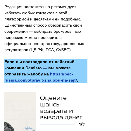
Редакция настоятельно рекомендует
избегать любых контактов с этой
платформой и десятками ей подобных.
Единственный способ обезопасить свои
сбережения — выбирать брокеров, чью
лицензию можно проверить в
официальных реестрах государственных
регуляторов (ЦБ РФ, FCA, CySEC).
Если вы пострадали от действий
компании Demisto — вы можете
отправить жалобу на
https://bec-
russia.com/otpravit-zhalobu-na-sajt/
.
Оцените
шансы
возврата и
вывода денег
1/
7