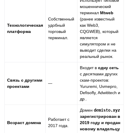
Использует типовой
мошеннический
терминал
Mtweb
Собственный
(ранее известный
Технологическая
удобный
как Web3,
платформа
торговый
CQGWEB), который
терминал.
является
симулятором и не
выводит сделки на
реальный рынок.
Входит в
одну сеть
с десятками других
Связь с другими
скам-проектов:
—
проектами
Yururemi, Uvmepro,
Defisofly, Adwititech и
др..
Домен
demisto.xyz
зарегистрирован в
Работает с
Возраст домена
2019 году и продан
2017 года.
новому владельцу