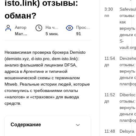
isto.link) отзывы:
3:30
Safevaul
обман?
пп
отзывы:
как
Автор
На чтение
Просмотров
вернуть
Матвей Иванов
5 мин.
91
деньги 
S-
vault.or
Независимая проверка брокера Demisto
11:54
Devzehe
(demisto.xyz, d-isto.pro, dem-isto.link):
дп
отзывы:
анализ фальшивой лицензии DFSA,
вернуть
адреса в Аргентине и типичной
деньги 
мошеннической схемы с терминалом
платфо
Mtweb. Реальные истории людей, которые
столкнулись с требованиями оплаты
11:52
Diberloc
«налогов» и «страховок» для вывода
дп
отзывы:
средств.
вернуть
деньги 
платфо
Содержание
11:48
Delsyra