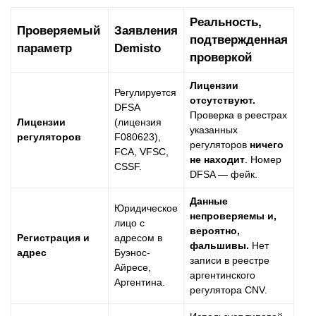
Реальность,
Проверяемый
Заявления
подтвержденная
параметр
Demisto
проверкой
Лицензии
Регулируется
отсутствуют.
DFSA
Проверка в реестрах
Лицензии
(лицензия
указанных
регуляторов
F080623),
регуляторов
ничего
FCA, VFSC,
не находит
. Номер
CSSF.
DFSA — фейк.
Данные
Юридическое
непроверяемы и,
лицо с
вероятно,
Регистрация и
адресом в
фальшивы.
Нет
адрес
Буэнос-
записи в реестре
Айресе,
аргентинского
Аргентина.
регулятора CNV.