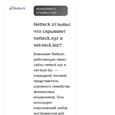
МОШЕННИКИ И
ОТЗЫВЫ О НИХ
Netteck отзывы:
что скрывают
netteck.xyz и
net-teck.biz?
Компания Netteck,
работающая через
сайты netteck.xyz и
net-teck.biz, —
очередной типовой
представитель
огромного семейства
финансовых
мошенников. Она
использует
классический набор
инструментов для