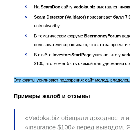
На
ScamDoc
сайту
vedoka.biz
выставлен
низк
Scam Detector (Validator)
присваивает
балл 7.
untrustworthy”.
В тематическом форуме
BeermoneyForum
ведё
пользователи спрашивают, что это за проект и
В отчёте
InvestorsStartPage
указано, что у
ved
$100, что может быть схемой для удержания ср
Эти факты усиливают подозрения: сайт молод, владелец 
Примеры жалоб и отзывы
«Vedoka.biz обещали доходности и
«insurance $100» перед выводом. 