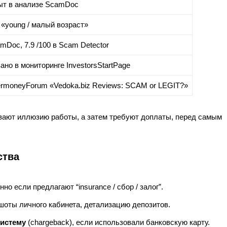
т в анализе ScamDoc
 «young / малый возраст»
mDoc, 7.9 /100 в Scam Detector
но в мониторинге InvestorsStartPage
ermoneyForum «Vedoka.biz Reviews: SCAM or LEGIT?»
ывают иллюзию работы, а затем требуют доплаты, перед самым
ства
нно если предлагают “insurance / сбор / залог”.
ншоты личного кабинета, детализацию депозитов.
систему
(chargeback), если использовали банковскую карту.