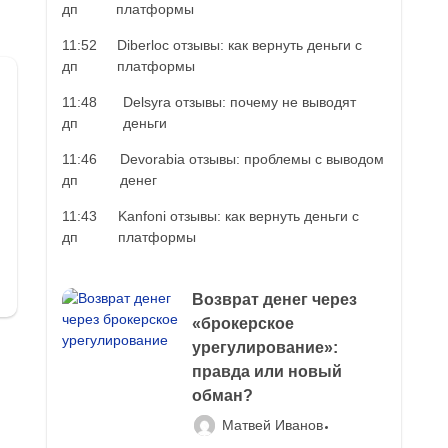
дп
платформы
11:52
Diberloc отзывы: как вернуть деньги с
дп
платформы
11:48
Delsyra отзывы: почему не выводят
дп
деньги
11:46
Devorabia отзывы: проблемы с выводом
дп
денег
11:43
Kanfoni отзывы: как вернуть деньги с
дп
платформы
Возврат денег через
«брокерское
урегулирование»:
правда или новый
обман?
Матвей Иванов