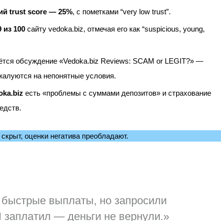
ий trust score — 25%
, с пометками “very low trust”.
9 из 100
сайту vedoka.biz, отмечая его как “suspicious, young,
тся обсуждение «Vedoka.biz Reviews: SCAM or LEGIT?» —
 жалуются на непонятные условия.
oka.biz
есть «проблемы с суммами депозитов» и страхование
едств.
скрыт, оценки негатива преобладают.
 быстрые выплаты, но запросили
Я заплатил — деньги не вернули.»