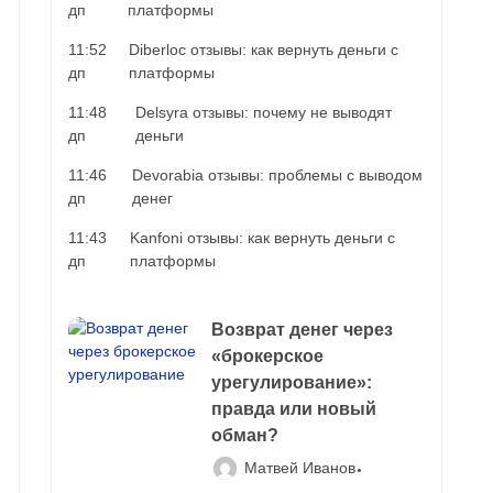
дп
платформы
11:52
Diberloc отзывы: как вернуть деньги с
дп
платформы
11:48
Delsyra отзывы: почему не выводят
дп
деньги
11:46
Devorabia отзывы: проблемы с выводом
дп
денег
11:43
Kanfoni отзывы: как вернуть деньги с
дп
платформы
Возврат денег через
«брокерское
урегулирование»:
правда или новый
обман?
Матвей Иванов