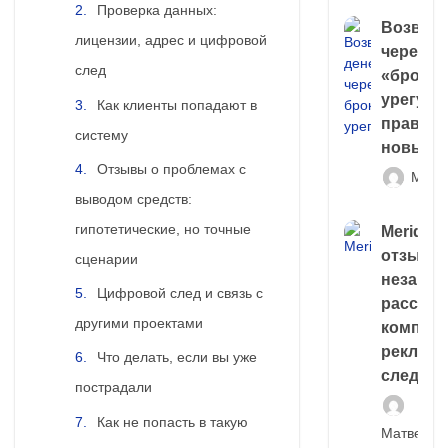
Проверка данных:
Возврат
лицензии, адрес и цифровой
через
след
«брокер
урегули
Как клиенты попадают в
правда 
систему
новый 
Отзывы о проблемах с
Матв
выводом средств:
гипотетические, но точные
Meridiee
отзывы
сценарии
незави
Цифровой след и связь с
расслед
другими проектами
компани
рекламн
Что делать, если вы уже
следа
пострадали
Как не попасть в такую
Матвей И