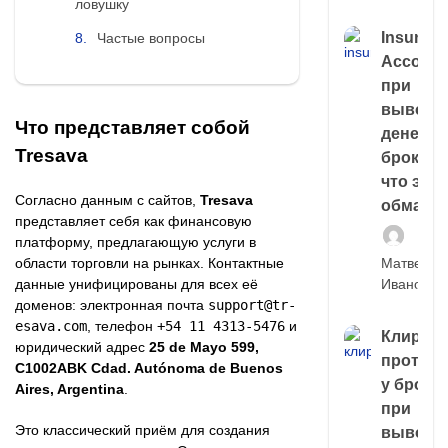
ловушку
Insuran
Частые вопросы
Account
при
выводе
Что представляет собой
денег у
Tresava
брокера
что это,
Согласно данным с сайтов,
Tresava
обман?
представляет себя как финансовую
платформу, предлагающую услуги в
области торговли на рынках. Контактные
Матвей
данные унифицированы для всех её
Иванов
доменов: электронная почта
support@tr-
esava.com
, телефон
+54 11 4313-5476
и
Клирин
юридический адрес
25 de Mayo 599,
протек
C1002ABK Cdad. Autónoma de Buenos
у броке
Aires, Argentina
.
при
Это классический приём для создания
выводе