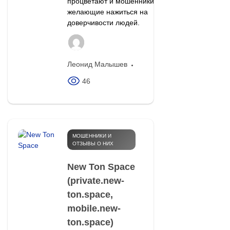
процветают и мошенники,
желающие нажиться на
доверчивости людей.
Леонид Малышев
46
МОШЕННИКИ И
ОТЗЫВЫ О НИХ
New Ton Space
(private.new-
ton.space,
mobile.new-
ton.space)