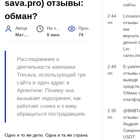
sava.pro) отзывы:
сайты
обман?
2:44
Linvarex
пп
отзывы:
Автор
На чтение
Просмотров
как
Матвей Иванов
6 мин.
74
вернуть
деньги 
Lin-
varex.m
Расследование о
деятельности компании
2:40
E-yatiri
пп
отзывы 
Tresava, использующей три
выводе
сайта и один адрес в
средств
Аргентине. Почему она
Обман 
вызывает подозрения, как
платфо
работает схема и к кому
2:35
@BNBTr
обращаться пострадавшим.
пп
отзывы:
Андрея
Смирно
Одно и то же дело. Одна и та же страна.
USDT