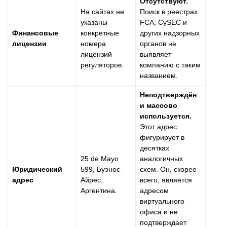
Отсутствуют.
На сайтах не
Поиск в реестрах
указаны
FCA, CySEC и
Финансовые
конкретные
других надзорных
лицензии
номера
органов не
лицензий
выявляет
регуляторов.
компанию с таким
названием.
Неподтверждён
и массово
используется.
Этот адрес
фигурирует в
десятках
25 de Mayo
аналогичных
Юридический
599, Буэнос-
схем. Он, скорее
адрес
Айрес,
всего, является
Аргентина.
адресом
виртуального
офиса и не
подтверждает