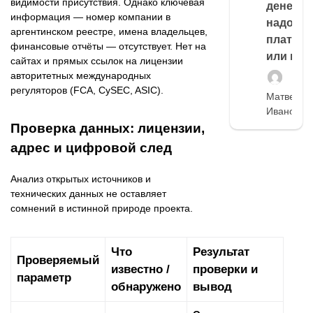
видимости присутствия. Однако ключевая
денег,
информация — номер компании в
надо
аргентинском реестре, имена владельцев,
платить
финансовые отчёты — отсутствует. Нет на
или нет
сайтах и прямых ссылок на лицензии
авторитетных международных
регуляторов (FCA, CySEC, ASIC).
Матвей
Иванов
Проверка данных: лицензии,
адрес и цифровой след
Анализ открытых источников и
технических данных не оставляет
сомнений в истинной природе проекта.
Что
Результат
Проверяемый
известно /
проверки и
параметр
обнаружено
вывод