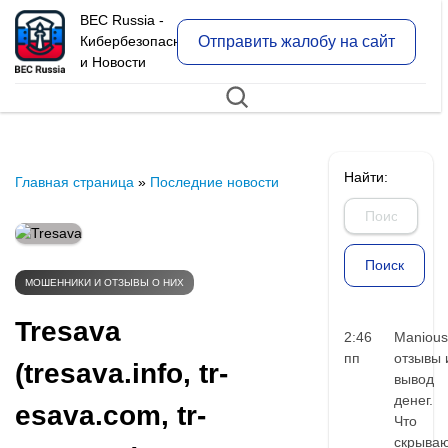
BEC Russia -
Отправить жалобу на сайт
Кибербезопасность
и Новости
Найти:
Главная страница
»
Последние новости
МОШЕННИКИ И ОТЗЫВЫ О НИХ
Tresava
2:46
Manious
пп
отзывы 
(tresava.info, tr-
вывод
денег.
esava.com, tr-
Что
скрыва