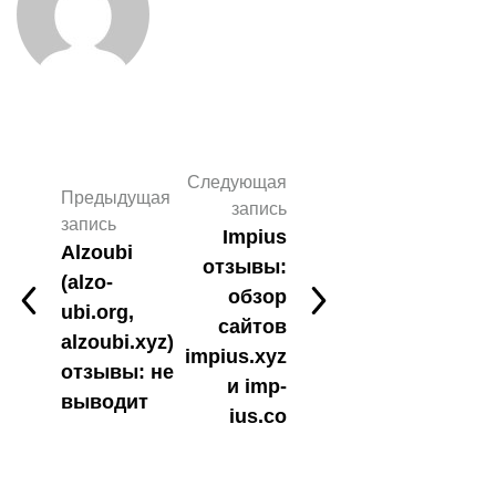
Следующая
Предыдущая
запись
запись
Impius
Alzoubi
отзывы:
(alzo-
обзор
ubi.org,
сайтов
alzoubi.xyz)
impius.xyz
отзывы: не
и imp-
выводит
ius.co