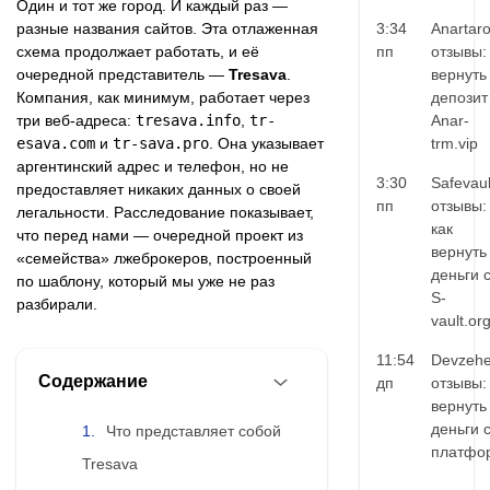
Один и тот же город. И каждый раз —
разные названия сайтов. Эта отлаженная
3:34
Anartar
схема продолжает работать, и её
пп
отзывы:
очередной представитель —
Tresava
.
вернуть
Компания, как минимум, работает через
депозит
три веб-адреса:
tresava.info
,
tr-
Anar-
esava.com
и
tr-sava.pro
. Она указывает
trm.vip
аргентинский адрес и телефон, но не
3:30
Safevaul
предоставляет никаких данных о своей
пп
отзывы:
легальности. Расследование показывает,
как
что перед нами — очередной проект из
вернуть
«семейства» лжеброкеров, построенный
деньги 
по шаблону, который мы уже не раз
S-
разбирали.
vault.or
11:54
Devzehe
Содержание
дп
отзывы:
вернуть
деньги 
Что представляет собой
платфо
Tresava