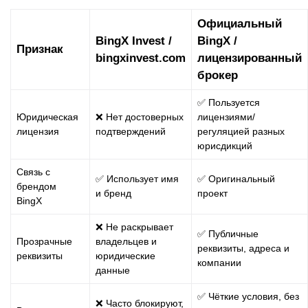
Официальный
BingX Invest /
BingX /
Признак
bingxinvest.com
лицензированный
брокер
✅ Пользуется
Юридическая
❌ Нет достоверных
лицензиями/
лицензия
подтверждений
регуляцией разных
юрисдикций
Связь с
✅ Использует имя
✅ Оригинальный
брендом
и бренд
проект
BingX
❌ Не раскрывает
✅ Публичные
Прозрачные
владельцев и
реквизиты, адреса и
реквизиты
юридические
компании
данные
✅ Чёткие условия, без
❌ Часто блокируют,