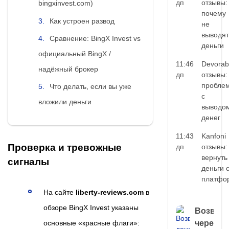
дп
отзывы:
bingxinvest.com)
почему
Как устроен развод
не
выводят
Сравнение: BingX Invest vs
деньги
официальный BingX /
11:46
Devorab
надёжный брокер
дп
отзывы:
пробле
Что делать, если вы уже
с
вложили деньги
выводо
денег
11:43
Kanfoni
Проверка и тревожные
дп
отзывы:
вернуть
сигналы
деньги 
платфо
На сайте
liberty-reviews.com
в
обзоре BingX Invest указаны
Возврат
основные «красные флаги»:
через