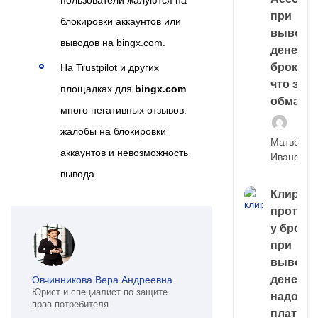
пользователи жалуются на
при
блокировки аккаунтов или
выводе
выводов на bingx.com.
денег у
брокера
На Trustpilot и других
что это,
площадках для
bingx.com
обман?
много негативных отзывов:
жалобы на блокировки
Матвей
аккаунтов и невозможность
Иванов
вывода.
Клирин
протек
у броке
при
выводе
денег,
Овчинникова Вера Андреевна
Юрист и специалист по защите
надо
прав потребителя
платить