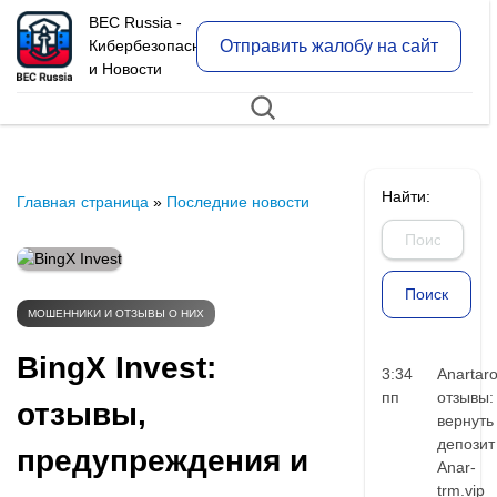
BEC Russia -
Отправить жалобу на сайт
Кибербезопасность
и Новости
Найти:
Главная страница
»
Последние новости
МОШЕННИКИ И ОТЗЫВЫ О НИХ
BingX Invest:
3:34
Anartar
пп
отзывы:
отзывы,
вернуть
депозит
предупреждения и
Anar-
trm.vip