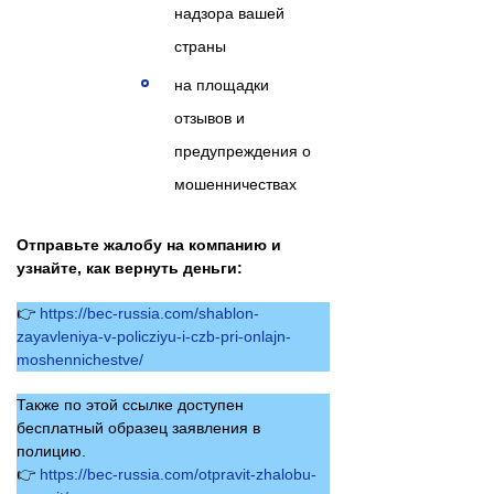
надзора вашей
страны
на площадки
отзывов и
предупреждения о
мошенничествах
Отправьте жалобу на компанию и
узнайте, как вернуть деньги:
👉
https://bec-russia.com/shablon-
zayavleniya-v-policziyu-i-czb-pri-onlajn-
moshennichestve/
Также по этой ссылке доступен
бесплатный образец заявления в
полицию.
👉
https://bec-russia.com/otpravit-zhalobu-