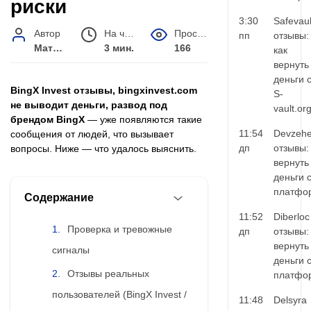
риски
3:30
Safevaul
Автор
На чтение
Просмотров
пп
отзывы:
Матвей Иванов
3 мин.
166
как
вернуть
деньги 
BingX Invest отзывы, bingxinvest.com
S-
не выводит деньги, развод под
vault.or
брендом BingX
— уже появляются такие
11:54
Devzehe
сообщения от людей, что вызывает
дп
отзывы:
вопросы. Ниже — что удалось выяснить.
вернуть
деньги 
платфо
Содержание
11:52
Diberloc
Проверка и тревожные
дп
отзывы:
вернуть
сигналы
деньги 
Отзывы реальных
платфо
пользователей (BingX Invest /
11:48
Delsyra