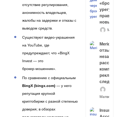
«брокер
отсутствие регулирования,
урегули
анонимность владельцев,
правда 
жалобы на задержки и отказы с
новый 
выводом средств.
Матв
Существуют видео‑украшения
Meridiee
на YouTube, где
отзывы
предупреждают, что «BingX
незави
Invest — это
расслед
брокер‑мошенник».
компани
рекламн
По сравнению с официальным
следа
BingX (bingx.com)
— у него
репутация крупной
Матвей И
криптобиржи с разной степенью
доверия; в обзорах
Insuran
Account