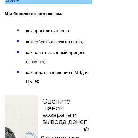
na-sajt/
Мы бесплатно подскажем:
как проверить проект;
как собрать доказательства;
как начать законный процесс
возврата;
как подать заявление в МВД и
ЦБ РФ.
Оцените
шансы
возврата и
вывода денег
1/
7
Оцените шансы