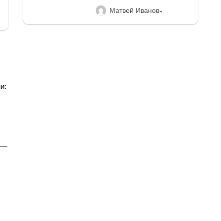
Матвей Иванов
и:
 —