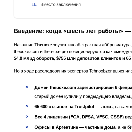
Вместо заключения
Введение: когда «шесть лет работы» —
Название
Theucxe
звучит как абстрактная аббревиатура,
theucxe.com и theu-cxe.pro позиционируются как «межд
$4,8 млрд оборота, $755 млн депозитов клиентов и 65 
Но в ходе расследования экспертов Tehnoobzor выяснил
Домен theucxe.com зарегистрирован 6 февра
старый домен купили у предыдущего владельца
65 600 отзывов на Trustpilot — ложь
, на само
Все 4 лицензии (FCA, DFSA, VFSC, CSSF) в
Офисы в Аргентине — частные дома
, а не б