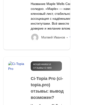
Название Maple Wells Canada звучит
солидно. «Maple» — намёк на Канаду,
кленовый лист, стабильность. «Wells» —
ассоциация с надёжными финансовыми
институтами. Всё вместе должно вызывать
доверие и желание вложить деньги.
12
Матвей Иванов
МОШЕННИКИ И
ОТЗЫВЫ О НИХ
Ci-Topia Pro (ci-
topia.pro)
отзывы: вывод
возможен?