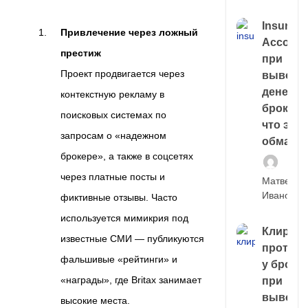
Insuran
Привлечение через ложный
Account
престиж
при
Проект продвигается через
выводе
денег у
контекстную рекламу в
брокера
поисковых системах по
что это,
запросам о «надежном
обман?
брокере», а также в соцсетях
через платные посты и
Матвей
Иванов
фиктивные отзывы. Часто
используется мимикрия под
Клирин
известные СМИ — публикуются
протек
фальшивые «рейтинги» и
у броке
«награды», где Britax занимает
при
выводе
высокие места.