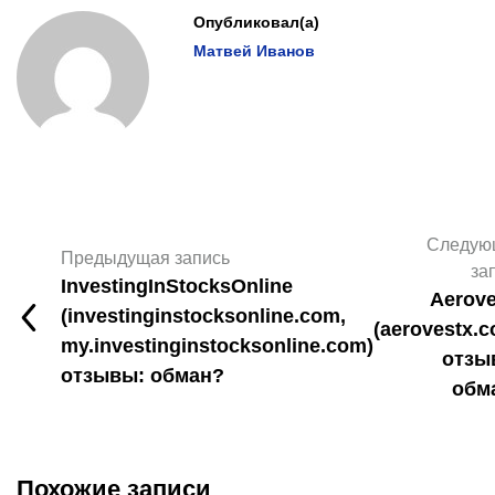
Опубликовал(а)
Матвей Иванов
Следую
Предыдущая запись
за
InvestingInStocksOnline
Aerove
(investinginstocksonline.com,
(aerovestx.
my.investinginstocksonline.com)
отзы
отзывы: обман?
обм
Похожие записи