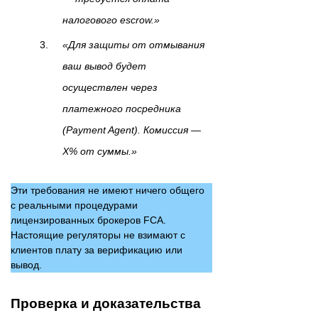
налогового escrow.»
«Для защиты от отмывания
ваш вывод будет
осуществлен через
платежного посредника
(Payment Agent). Комиссия —
X% от суммы.»
Эти требования не имеют ничего общего
с реальными процедурами
лицензированных брокеров FCA.
Настоящие регуляторы не взимают с
клиентов плату за верификацию или
вывод.
Проверка и доказательства