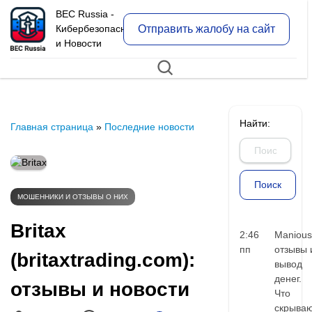
BEC Russia -
Отправить жалобу на сайт
Кибербезопасность
и Новости
Найти:
Главная страница
»
Последние новости
МОШЕННИКИ И ОТЗЫВЫ О НИХ
Britax
2:46
Manious
пп
отзывы 
(britaxtrading.com):
вывод
денег.
отзывы и новости
Что
скрыва