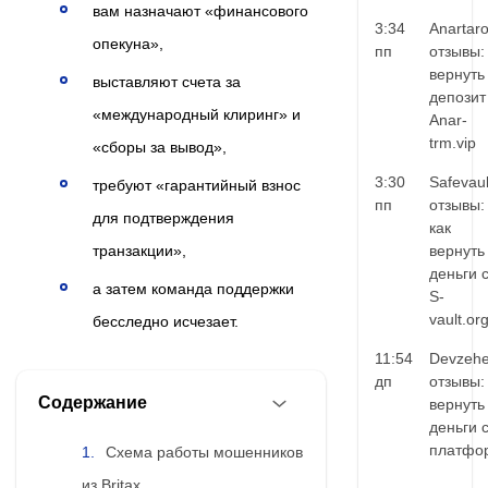
вам назначают «финансового
3:34
Anartar
опекуна»,
пп
отзывы:
вернуть
выставляют счета за
депозит
«международный клиринг» и
Anar-
trm.vip
«сборы за вывод»,
3:30
Safevaul
требуют «гарантийный взнос
пп
отзывы:
для подтверждения
как
транзакции»,
вернуть
деньги 
а затем команда поддержки
S-
vault.or
бесследно исчезает.
11:54
Devzehe
дп
отзывы:
Содержание
вернуть
деньги 
платфо
Схема работы мошенников
из Britax