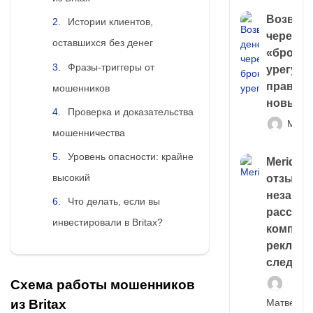
Возврат
Истории клиентов,
через
оставшихся без денег
«брокер
Фразы-триггеры от
урегули
правда 
мошенников
новый 
Проверка и доказательства
Матв
мошенничества
Уровень опасности: крайне
Meridiee
высокий
отзывы
незави
Что делать, если вы
расслед
инвестировали в Britax?
компани
рекламн
следа
Схема работы мошенников
Матвей И
из Britax