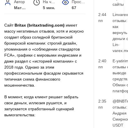
Автор
На чтение
Просмотров
сайты
Матвей Иванов
5 мин.
67
2:44
Linvarex
пп
отзывы:
Сайт
Britax (britaxtrading.com)
имеет
как
массу негативных отзывов, хотя и искусно
вернуть
создает образ солидной британской
деньги 
брокерской компании: строгий дизайн,
Lin-
упоминания о «соблюдении стандартов
varex.m
FCA», графики с мировыми индексами и
2:40
E-yatiri
даже раздел с «историей компании» с
пп
отзывы 
2018 года. Однако за этим
выводе
профессиональным фасадом скрывается
средств
типичная схема финансового
Обман 
мошенничества.
платфо
В момент, когда клиент решает забрать
2:35
@BNBTr
свои деньги, иллюзия рушится, и
пп
отзывы:
запускается отработанный сценарий
Андрея
вымогательства:
Смирно
USDT