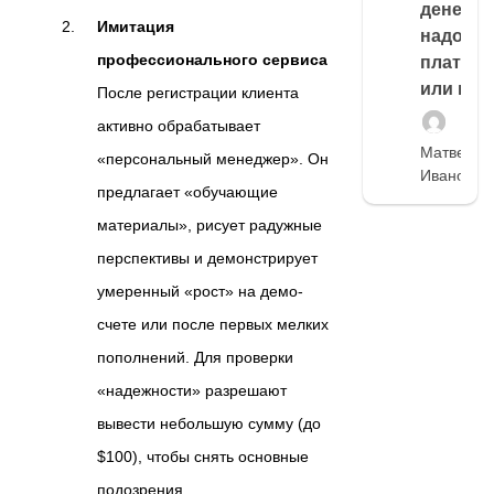
денег,
Имитация
надо
профессионального сервиса
платить
или нет
После регистрации клиента
активно обрабатывает
Матвей
«персональный менеджер». Он
Иванов
предлагает «обучающие
материалы», рисует радужные
перспективы и демонстрирует
умеренный «рост» на демо-
счете или после первых мелких
пополнений. Для проверки
«надежности» разрешают
вывести небольшую сумму (до
$100), чтобы снять основные
подозрения.