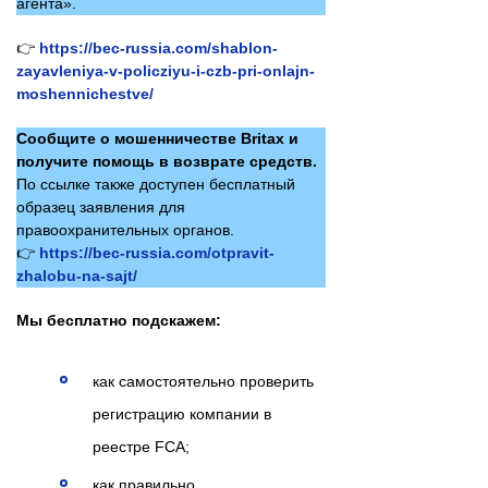
агента».
👉
https://bec-russia.com/shablon-
zayavleniya-v-policziyu-i-czb-pri-onlajn-
moshennichestve/
Сообщите о мошенничестве Britax и
получите помощь в возврате средств.
По ссылке также доступен бесплатный
образец заявления для
правоохранительных органов.
👉
https://bec-russia.com/otpravit-
zhalobu-na-sajt/
Мы бесплатно подскажем:
как самостоятельно проверить
регистрацию компании в
реестре FCA;
как правильно