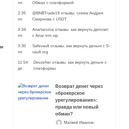
пп
Обман с платформой
2:35
@BNBTrade19 отзывы: схема Андрея
пп
Смирнова с USDT
3:34
Anartaroma отзывы: как вернуть депозит
пп
с Anar-trm.vip
3:30
Safevault отзывы: как вернуть деньги с S-
ии
пп
vault.org
11:54
Devzeher отзывы: как вернуть деньги с
дп
платформы
Возврат денег через
«брокерское
урегулирование»:
правда или новый
обман?
Матвей Иванов