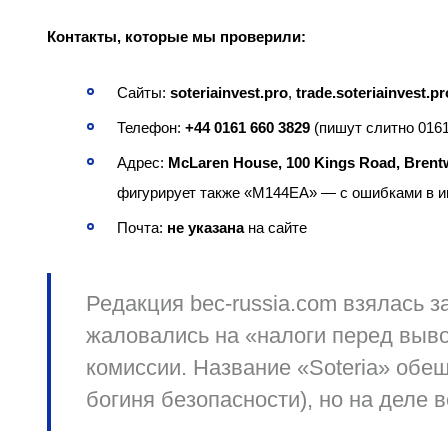
Контакты, которые мы проверили:
Сайты:
soteriainvest.pro
,
trade.soteriainvest.pr
Телефон:
+44 0161 660 3829
(пишут слитно 016
Адрес:
McLaren House, 100 Kings Road, Brent
фигурирует также «M144EA» — с ошибками в и
Почта:
не указана
на сайте
Редакция
bec-russia.com
взялась за
жаловались на «налоги перед выв
комиссии. Название «Soteria» обещ
богиня безопасности), но на деле 