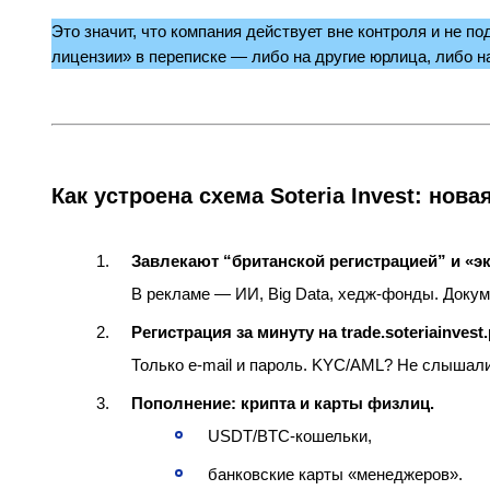
Это значит, что компания действует вне контроля и не 
лицензии» в переписке — либо на другие юрлица, либо н
Как устроена схема Soteria Invest: нов
Завлекают “британской регистрацией” и «
В рекламе — ИИ, Big Data, хедж‑фонды. Докум
Регистрация за минуту на trade.soteriainvest.
Только e‑mail и пароль. KYC/AML? Не слышали
Пополнение: крипта и карты физлиц.
USDT/BTC‑кошельки,
банковские карты «менеджеров».