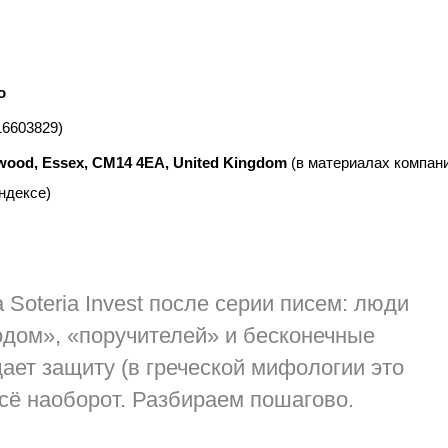
o
16603829)
wood, Essex, CM14 4EA, United Kingdom
(в материалах компан
ндексе)
 Soteria Invest после серии писем: люди
одом», «поручителей» и бесконечные
ает защиту (в греческой мифологии это
всё наоборот. Разбираем пошагово.