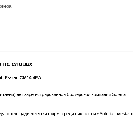
рокера
о на словах
d, Essex, CM14 4EA
.
тании) нет зарегистрированной брокерской компании Soteria
уют площади десятки фирм, среди них нет ни «Soteria Invest», 