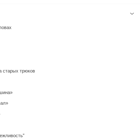
ловах
ка старых трюков
ишина»
вал»
»
вежливость”