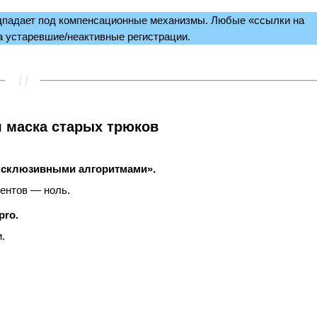
подпадает под компенсационные механизмы. Любые «ссылки на
а устаревшие/неактивные регистрации.
ая маска старых трюков
эксклюзивными алгоритмами».
ентов — ноль.
pro.
.