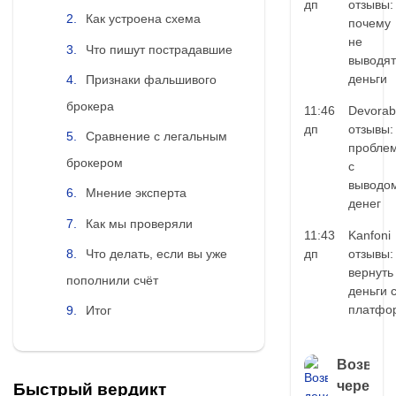
дп
отзывы:
Как устроена схема
почему
не
Что пишут пострадавшие
выводят
деньги
Признаки фальшивого
брокера
11:46
Devorab
дп
отзывы:
Сравнение с легальным
пробле
брокером
с
выводо
Мнение эксперта
денег
Как мы проверяли
11:43
Kanfoni
Что делать, если вы уже
дп
отзывы:
вернуть
пополнили счёт
деньги 
платфо
Итог
Возврат
через
Быстрый вердикт