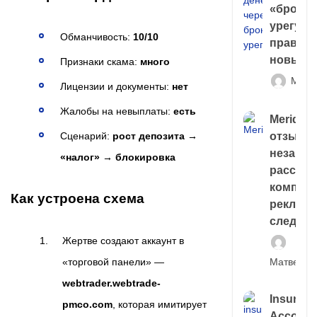
«брокер
урегули
Обманчивость:
10/10
правда 
новый 
Признаки скама:
много
Матв
Лицензии и документы:
нет
Жалобы на невыплаты:
есть
Meridiee
Сценарий:
рост депозита →
отзывы
незави
«налог» → блокировка
расслед
компани
Как устроена схема
рекламн
следа
Жертве создают аккаунт в
«торговой панели» —
Матвей И
webtrader.webtrade-
Insuran
pmco.com
, которая имитирует
Account