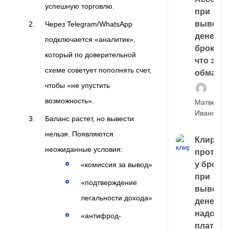
успешную торговлю.
при
выводе
Через Telegram/WhatsApp
денег у
подключается «аналитик»,
брокера
который по доверительной
что это,
схеме советует пополнять счет,
обман?
чтобы «не упустить
возможность».
Матвей
Иванов
Баланс растет, но вывести
нельзя. Появляются
Клирин
неожиданные условия:
протек
у броке
«комиссия за вывод»
при
«подтверждение
выводе
легальности дохода»
денег,
надо
«антифрод-
платить