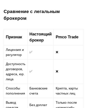
Сравнение с легальным
брокером
Настоящий
Признак
Pmco Trade
брокер
Лицензия и
✅
❌
регулятор
Доступность
договоров,
✅
❌
адреса, юр.
лица
Способы
Банковские
Крипта, карты
пополнения
счета
частных лиц
Вывод
Только после
Без доплат
средств
«комиссий»