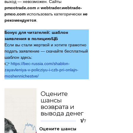
выход — невозможен. Сайты
pmcotrade.com
и
webtrader.webtrade-
pmco.com
использовать категорически
не
рекомендуется
.
Бонус для читателей: шаблон
заявления в полицию/ЦБ
Если вы стали жертвой и хотите грамотно
подать заявление — скачайте бесплатный
шаблон здесь:
👉
https://bec-russia.com/shablon-
zayavleniya-v-policziyu-i-czb-pri-onlajn-
moshennichestve/
Оцените
шансы
возврата и
вывода денег
1/
7
Оцените шансы