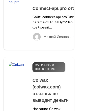
Connect-api.pro отзывы: как вас 
Сайт: connect-api.proТип: мошеннический шлюз 
params="JTdCJTIyY29sb3IlMjIlM0ElMjJib
фейковый...
193
Матвей Иванов
МОШЕННИКИ И
ОТЗЫВЫ О НИХ
Coiwax
(coiwax.com)
отзывы: не
выводит деньги
Название Coiwax