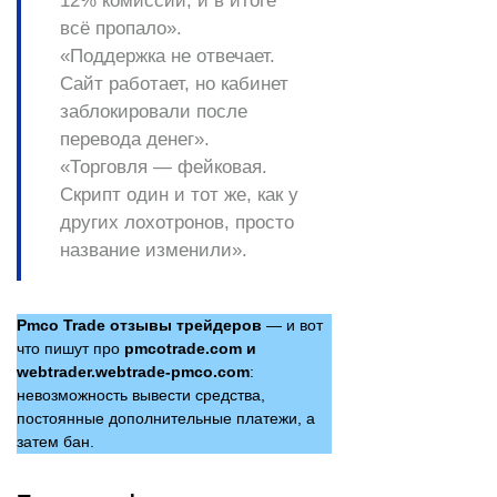
12% комиссии, и в итоге
всё пропало».
«Поддержка не отвечает.
Сайт работает, но кабинет
заблокировали после
перевода денег».
«Торговля — фейковая.
Скрипт один и тот же, как у
других лохотронов, просто
название изменили».
Pmco Trade отзывы трейдеров
— и вот
что пишут про
pmcotrade.com и
webtrader.webtrade-pmco.com
:
невозможность вывести средства,
постоянные дополнительные платежи, а
затем бан.