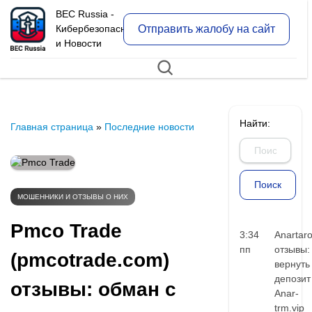
BEC Russia -
Отправить жалобу на сайт
Кибербезопасность
и Новости
Найти:
Главная страница
»
Последние новости
МОШЕННИКИ И ОТЗЫВЫ О НИХ
Pmco Trade
3:34
Anartar
пп
отзывы:
(pmcotrade.com)
вернуть
депозит
отзывы: обман с
Anar-
trm.vip