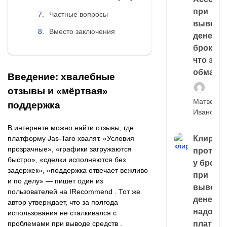
при
Частные вопросы
выводе
Вместо заключения
денег у
брокера
что это,
обман?
Введение: хвалебные
отзывы и «мёртвая»
Матвей
поддержка
Иванов
В интернете можно найти отзывы, где
платформу Jas-Taro хвалят. «Условия
Клирин
прозрачные», «графики загружаются
протек
быстро», «сделки исполняются без
у броке
задержек», «поддержка отвечает вежливо
при
и по делу» — пишет один из
выводе
пользователей на IRecommend . Тот же
денег,
автор утверждает, что за полгода
надо
использования не сталкивался с
проблемами при выводе средств .
платить