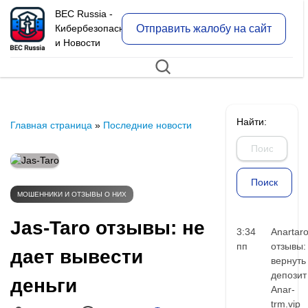
BEC Russia -
Отправить жалобу на сайт
Кибербезопасность
и Новости
Найти:
Главная страница
»
Последние новости
МОШЕННИКИ И ОТЗЫВЫ О НИХ
Jas-Taro отзывы: не
3:34
Anartar
пп
отзывы:
дает вывести
вернуть
депозит
деньги
Anar-
trm.vip