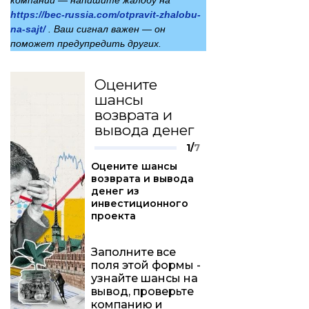
компании — напишите жалобу на
https://bec-russia.com/otpravit-zhalobu-
na-sajt/
. Ваш сигнал важен — он
поможет предупредить других.
Оцените
шансы
возврата и
вывода денег
1/
7
Оцените шансы
возврата и вывода
денег из
инвестиционного
проекта
Заполните все
поля этой формы -
узнайте шансы на
вывод, проверьте
компанию и