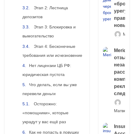
«брокер
Этап 2: Лестница
урегули
депозитов
правда 
новый 
Этап 3: Блокировка и
Матв
вымогательство
Этап 4: Бесконечные
Meridiee
требования или исчезновение
отзывы
незави
Нет лицензии ЦБ РФ:
расслед
юридическая пустота
компани
Что делать, если вы уже
рекламн
следа
перевели деньги
Осторожно:
Матвей И
«помощники», которые
украдут у вас ещё раз
Insuran
Как не попасть в ловушку
Account