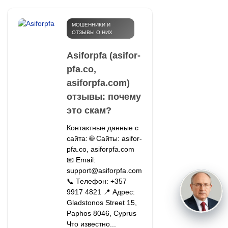
МОШЕННИКИ И
ОТЗЫВЫ О НИХ
Asiforpfa (asifor-
pfa.co,
asiforpfa.com)
отзывы: почему
это скам?
Контактные данные с
сайта: 🌐 Сайты: asifor-
pfa.co, asiforpfa.com
📧 Email:
support@asiforpfa.com
📞 Телефон: +357
9917 4821 📍 Адрес:
Gladstonos Street 15,
Paphos 8046, Cyprus
Что известно...