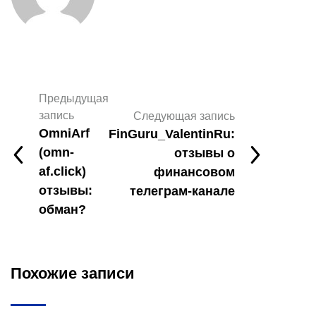
Предыдущая
запись
Следующая запись
OmniArf
FinGuru_ValentinRu:
(omn-
отзывы о
af.click)
финансовом
отзывы:
телеграм-канале
обман?
Похожие записи