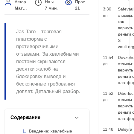
Автор
На чтение
Просмотров
Матвей Иванов
7 мин.
21
3:30
Safevaul
пп
отзывы:
как
вернуть
Jas-Taro – торговая
деньги 
платформа с
S-
противоречивыми
vault.or
отзывами. За хвалебными
11:54
Devzehe
постами скрываются
дп
отзывы:
десятки жалоб на
вернуть
блокировку вывода и
деньги 
платфо
бесконечные требования
доплат. Детальный разбор.
11:52
Diberloc
дп
отзывы:
вернуть
деньги 
Содержание
платфо
11:48
Delsyra
Введение: хвалебные