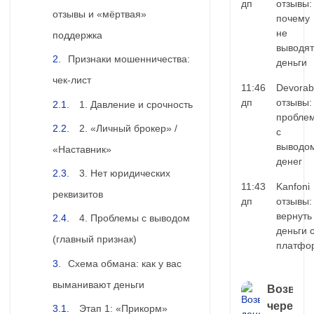
дп
отзывы:
отзывы и «мёртвая»
почему
не
поддержка
выводят
Признаки мошенничества:
деньги
чек-лист
11:46
Devorab
дп
отзывы:
1. Давление и срочность
пробле
2. «Личный брокер» /
с
выводо
«Наставник»
денег
3. Нет юридических
11:43
Kanfoni
реквизитов
дп
отзывы:
вернуть
4. Проблемы с выводом
деньги 
(главный признак)
платфо
Схема обмана: как у вас
выманивают деньги
Возврат
через
Этап 1: «Прикорм»