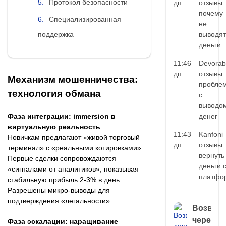
Протокол безопасности
дп
отзывы:
почему
Специализированная
не
выводят
поддержка
деньги
11:46
Devorab
дп
отзывы:
Механизм мошенничества:
пробле
технология обмана
с
выводо
денег
Фаза интеграции: immersion в
виртуальную реальность
11:43
Kanfoni
Новичкам предлагают «живой торговый
дп
отзывы:
терминал» с «реальными котировками».
вернуть
Первые сделки сопровождаются
деньги 
«сигналами от аналитиков», показывая
платфо
стабильную прибыль 2-3% в день.
Разрешены микро-выводы для
подтверждения «легальности».
Возврат
через
Фаза эскалации: наращивание