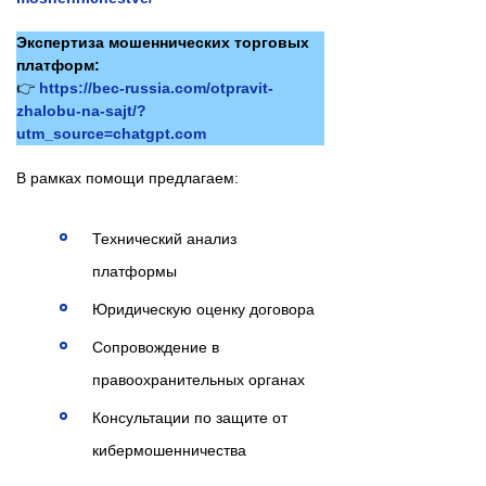
Экспертиза мошеннических торговых
платформ:
👉
https://bec-russia.com/otpravit-
zhalobu-na-sajt/?
utm_source=chatgpt.com
В рамках помощи предлагаем:
Технический анализ
платформы
Юридическую оценку договора
Сопровождение в
правоохранительных органах
Консультации по защите от
кибермошенничества