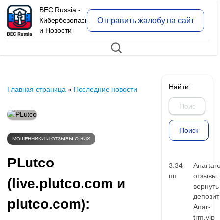
BEC Russia -
Отправить жалобу на сайт
Кибербезопасность
и Новости
Найти:
Главная страница
»
Последние новости
МОШЕННИКИ И ОТЗЫВЫ О НИХ
PLutco
3:34
Anartar
пп
отзывы:
(live.plutco.com и
вернуть
депозит
plutco.com):
Anar-
trm.vip