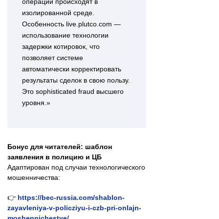
операции происходят в
изолированной среде.
Особенность live.plutco.com —
использование технологии
задержки котировок, что
позволяет системе
автоматически корректировать
результаты сделок в свою пользу.
Это sophisticated fraud высшего
уровня.»
Бонус для читателей: шаблон
заявления в полицию и ЦБ
Адаптирован под случаи технологического
мошенничества:
👉
https://bec-russia.com/shablon-
zayavleniya-v-policziyu-i-czb-pri-onlajn-
moshennichestve/