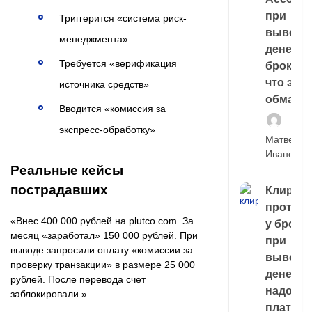
при
Триггерится «система риск-
выводе
менеджмента»
денег у
Требуется «верификация
брокера
что это,
источника средств»
обман?
Вводится «комиссия за
экспресс-обработку»
Матвей
Иванов
Реальные кейсы
пострадавших
Клирин
протек
«Внес 400 000 рублей на plutco.com. За
у броке
месяц «заработал» 150 000 рублей. При
при
выводе запросили оплату «комиссии за
выводе
проверку транзакции» в размере 25 000
денег,
рублей. После перевода счет
надо
заблокировали.»
платить