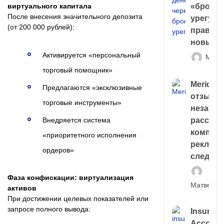
«брокер
виртуального капитала
После внесения значительного депозита
урегули
(от 200 000 рублей):
правда 
новый 
Активируется «персональный
Матв
торговый помощник»
Meridiee
Предлагаются «эксклюзивные
отзывы
торговые инструменты»
незави
расслед
Внедряется система
компани
«приоритетного исполнения
рекламн
ордеров»
следа
Фаза конфискации: виртуализация
Матвей И
активов
При достижении целевых показателей или
запросе полного вывода:
Insuran
Account