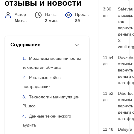
отзывы и новости
3:30
Safevaul
Автор
На чтение
Просмотров
пп
отзывы:
Матвей Иванов
2 мин.
89
как
вернуть
деньги 
S-
Содержание
vault.or
11:54
Devzehe
Механизм мошенничества:
дп
отзывы:
технология обмана
вернуть
деньги 
Реальные кейсы
платфо
пострадавших
11:52
Diberloc
Технологии манипуляции
дп
отзывы:
PLutco
вернуть
деньги 
Данные технического
платфо
аудита
11:48
Delsyra