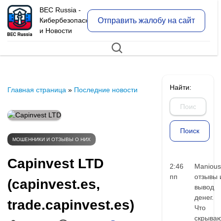
BEC Russia -
Отправить жалобу на сайт
Кибербезопасность
и Новости
Найти:
Главная страница
»
Последние новости
МОШЕННИКИ И ОТЗЫВЫ О НИХ
Capinvest LTD
2:46
Manious
пп
отзывы 
(capinvest.es,
вывод
денег.
trade.capinvest.es)
Что
скрыва