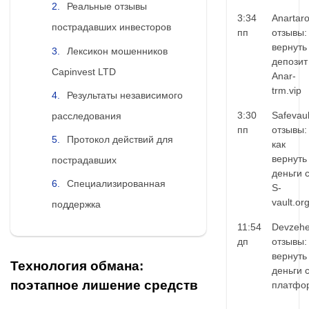
Реальные отзывы
3:34
Anartar
пострадавших инвесторов
пп
отзывы:
вернуть
Лексикон мошенников
депозит
Capinvest LTD
Anar-
trm.vip
Результаты независимого
3:30
Safevaul
расследования
пп
отзывы:
Протокол действий для
как
вернуть
пострадавших
деньги 
Специализированная
S-
vault.or
поддержка
11:54
Devzehe
дп
отзывы:
вернуть
Технология обмана:
деньги 
поэтапное лишение средств
платфо