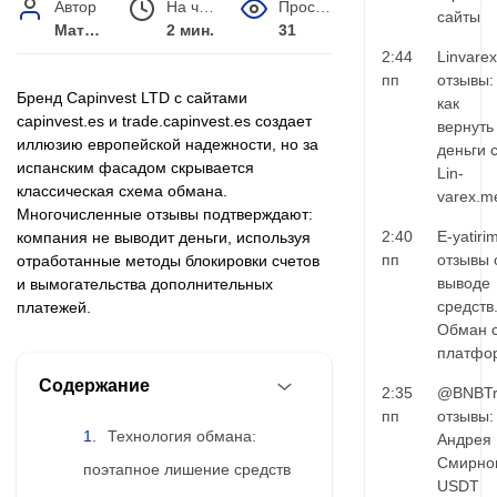
Автор
На чтение
Просмотров
сайты
Матвей Иванов
2 мин.
31
2:44
Linvarex
пп
отзывы:
Бренд Capinvest LTD с сайтами
как
capinvest.es и trade.capinvest.es создает
вернуть
иллюзию европейской надежности, но за
деньги 
испанским фасадом скрывается
Lin-
классическая схема обмана.
varex.m
Многочисленные отзывы подтверждают:
2:40
E-yatiri
компания не выводит деньги, используя
пп
отзывы 
отработанные методы блокировки счетов
выводе
и вымогательства дополнительных
средств
платежей.
Обман 
платфо
Содержание
2:35
@BNBTr
пп
отзывы:
Технология обмана:
Андрея
Смирно
поэтапное лишение средств
USDT