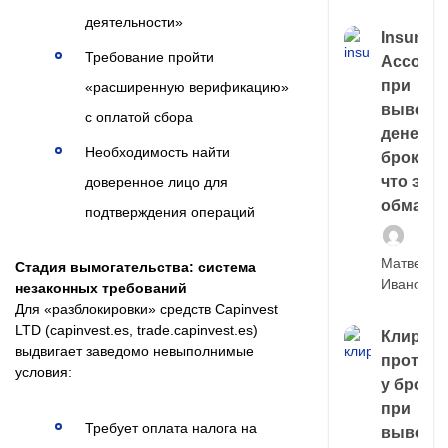
деятельности»
Insuran
Требование пройти
Account
при
«расширенную верификацию»
выводе
с оплатой сбора
денег у
Необходимость найти
брокера
что это,
доверенное лицо для
обман?
подтверждения операций
Матвей
Стадия вымогательства: система
Иванов
незаконных требований
Для «разблокировки» средств Capinvest
LTD (capinvest.es, trade.capinvest.es)
Клирин
выдвигает заведомо невыполнимые
протек
условия:
у броке
при
Требует оплата налога на
выводе