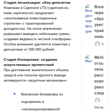
Стадия легализации: сбор депозитов
Возврат
Новичкам в Capinvest LTD (capinvest.es,
через
trade.capinvest.es) предлагают
«эксклюзивные инвестиционные
«брокер
стратегии» с гарантированной
урегули
доходностью. На этапе вовлечения
правда 
разрешают выводить небольшие суммы,
новый 
создавая видимость честной платформы.
Матв
Особое внимание уделяется клиентам с
депозитами от 300 000 рублей.
Meridiee
Стадия блокировки: создание
отзывы
искусственных препятствий
незави
При достижении значительного объема
расслед
средств или попытке крупного вывода
активируются «защитные механизмы»:
компани
рекламн
следа
Внезапная блокировка по
подозрению в
Матвей И
«несанкционированной