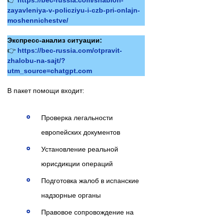
zayavleniya-v-policziyu-i-czb-pri-onlajn-
moshennichestve/
Экспресс-анализ ситуации:
👉
https://bec-russia.com/otpravit-
zhalobu-na-sajt/?
utm_source=chatgpt.com
В пакет помощи входит:
Проверка легальности
европейских документов
Установление реальной
юрисдикции операций
Подготовка жалоб в испанские
надзорные органы
Правовое сопровождение на