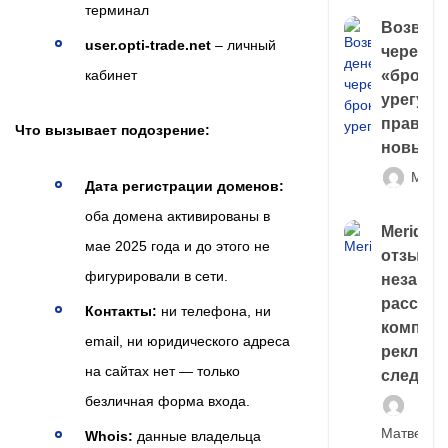
терминал
Возврат
user.opti-trade.net
– личный
через
кабинет
«брокер
урегули
правда 
Что вызывает подозрение:
новый 
Матв
Дата регистрации доменов:
оба домена активированы в
Meridiee
мае 2025 года и до этого не
отзывы
фигурировали в сети.
незави
расслед
Контакты:
ни телефона, ни
компани
email, ни юридического адреса
рекламн
на сайтах нет — только
следа
безличная форма входа.
Матвей И
Whois:
данные владельца