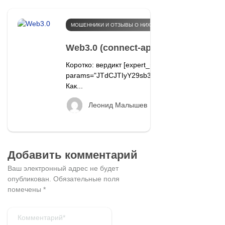
МОШЕННИКИ И ОТЗЫВЫ О НИХ
Web3.0 (connect-api.pro, web-conne
Коротко: вердикт [expert_review
params="JTdCJTIyY29sb3IlMjIlM0ElMjJibHV
Как...
328
Леонид Малышев
Добавить комментарий
Ваш электронный адрес не будет
опубликован.
Обязательные поля
помечены
*