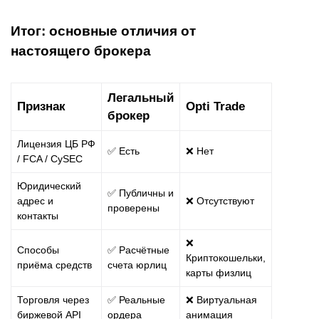
Итог: основные отличия от
настоящего брокера
Легальный
Признак
Opti Trade
брокер
Лицензия ЦБ РФ
✅ Есть
❌ Нет
/ FCA / CySEC
Юридический
✅ Публичны и
адрес и
❌ Отсутствуют
проверены
контакты
❌
Способы
✅ Расчётные
Криптокошельки,
приёма средств
счета юрлиц
карты физлиц
Торговля через
✅ Реальные
❌ Виртуальная
биржевой API
ордера
анимация