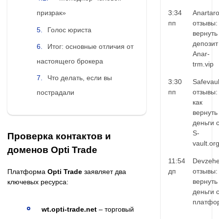
3:34
Anartar
призрак»
пп
отзывы:
Голос юриста
вернуть
депозит
Итог: основные отличия от
Anar-
настоящего брокера
trm.vip
Что делать, если вы
3:30
Safevaul
пп
отзывы:
пострадали
как
вернуть
деньги 
S-
Проверка контактов и
vault.or
доменов Opti Trade
11:54
Devzehe
дп
отзывы:
Платформа
Opti Trade
заявляет два
вернуть
ключевых ресурса:
деньги 
платфо
wt.opti-trade.net
– торговый