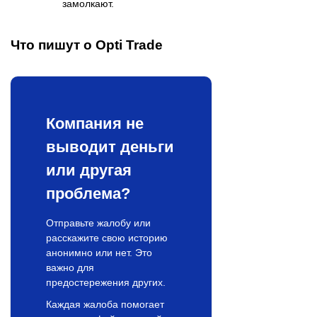
замолкают.
Что пишут о Opti Trade
Компания не
выводит деньги
или другая
проблема?
Отправьте жалобу или
расскажите свою историю
анонимно или нет. Это
важно для
предостережения других.
Каждая жалоба помогает