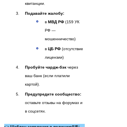
квитанции.
Подавайте жалобу:
в
МВД РФ
(159 УК
РФ —
мошенничество)
в
ЦБ РФ
(отсутствие
лицензии)
Пробуйте чардж-бэк
через
ваш банк (если платили
картой).
Предупредите сообщество:
оставьте отзывы на форумах и
в соцсетях.
👉
Шаблон заявления в полицию/ЦБ: