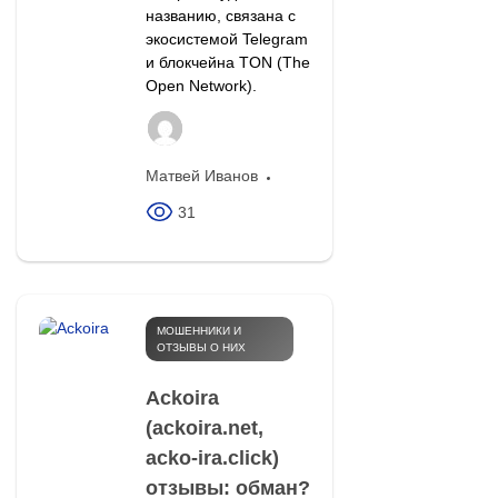
названию, связана с
экосистемой Telegram
и блокчейна TON (The
Open Network).
Матвей Иванов
31
МОШЕННИКИ И
ОТЗЫВЫ О НИХ
Ackoira
(ackoira.net,
acko-ira.click)
отзывы: обман?