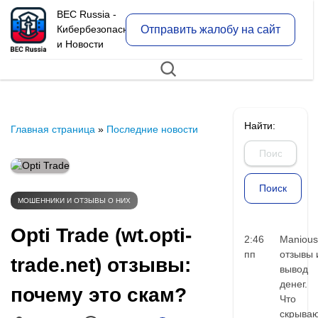
BEC Russia -
Отправить жалобу на сайт
Кибербезопасность
и Новости
Найти:
Главная страница
»
Последние новости
МОШЕННИКИ И ОТЗЫВЫ О НИХ
Opti Trade (wt.opti-
2:46
Manious
пп
отзывы 
trade.net) отзывы:
вывод
денег.
почему это скам?
Что
скрыва