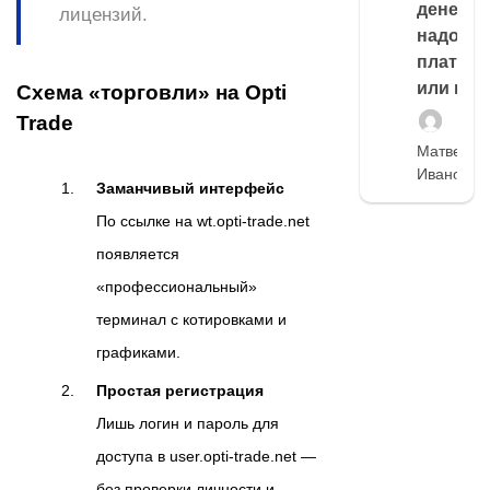
денег,
лицензий.
надо
платить
или нет
Схема «торговли» на Opti
Trade
Матвей
Иванов
Заманчивый интерфейс
По ссылке на wt.opti-trade.net
появляется
«профессиональный»
терминал с котировками и
графиками.
Простая регистрация
Лишь логин и пароль для
доступа в user.opti-trade.net —
без проверки личности и