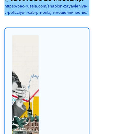
https://bec-russia.com/shablon-zayavleniya-
v-policziyu-i-czb-pri-onlajn-мошенничестве/