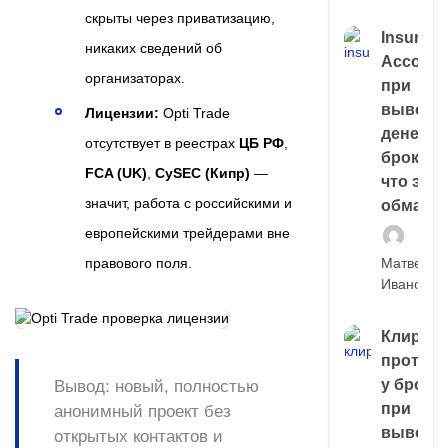
скрыты через приватизацию,
Insuran
никаких сведений об
Account
организаторах.
при
выводе
Лицензии:
Opti Trade
денег у
отсутствует в реестрах
ЦБ РФ
,
брокера
FCA (UK)
,
CySEC (Кипр)
—
что это,
значит, работа с российскими и
обман?
европейскими трейдерами вне
правового поля.
Матвей
Иванов
Клирин
протек
у броке
Вывод:
новый, полностью
при
анонимный проект без
выводе
открытых контактов и