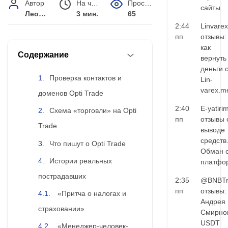
Автор
На чтение
Просмотров
сайты
Леонид Малышев
3 мин.
65
2:44
Linvarex
пп
отзывы:
как
Содержание
вернуть
деньги 
Проверка контактов и
Lin-
varex.m
доменов Opti Trade
2:40
E-yatiri
Схема «торговли» на Opti
пп
отзывы 
Trade
выводе
средств
Что пишут о Opti Trade
Обман 
Истории реальных
платфо
пострадавших
2:35
@BNBTr
пп
отзывы:
«Притча о налогах и
Андрея
страховании»
Смирно
USDT
«Менеджер-человек-