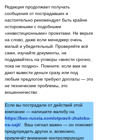
Редакция продолжает получать
сообщения от пострадавших и
настоятельно рекомендует быть крайне
осторожными с подобными
«инвестиционными» проектами. Не верьте
на слово, даже если менеджер очень
милый и убедительный. Проверяйте всё
сами, изучайте документы, не
поддавайтесь на уговоры «внести срочно,
пока не поздно». Помните: если вам не
дают вывести деньги сразу или под
любым предлогом требуют доплаты — это
не технические проблемы, это
мошенничество .
Если вы пострадали от действий этой
компании — напишите жалобу на
https://bec-russia.com/otpravit-zhalobu-
na-sajt/
. Ваш сигнал важен — он поможет
предупредить других и, возможно,
привлечёт внимание контролирующих