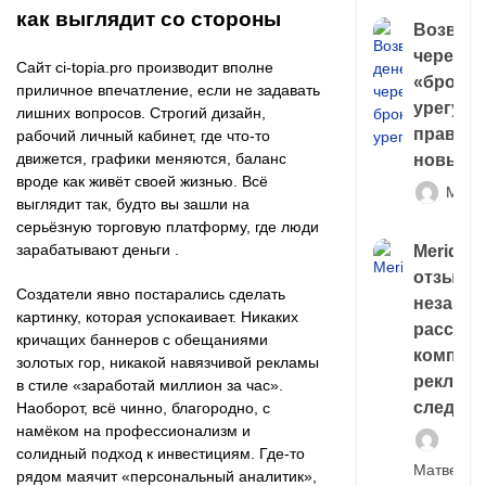
как выглядит со стороны
Возврат
через
Сайт ci-topia.pro производит вполне
«брокер
приличное впечатление, если не задавать
урегули
лишних вопросов. Строгий дизайн,
правда 
рабочий личный кабинет, где что-то
движется, графики меняются, баланс
новый 
вроде как живёт своей жизнью. Всё
Матв
выглядит так, будто вы зашли на
серьёзную торговую платформу, где люди
зарабатывают деньги .
Meridiee
отзывы
Создатели явно постарались сделать
незави
картинку, которая успокаивает. Никаких
расслед
кричащих баннеров с обещаниями
компани
золотых гор, никакой навязчивой рекламы
рекламн
в стиле «заработай миллион за час».
следа
Наоборот, всё чинно, благородно, с
намёком на профессионализм и
солидный подход к инвестициям. Где-то
Матвей И
рядом маячит «персональный аналитик»,