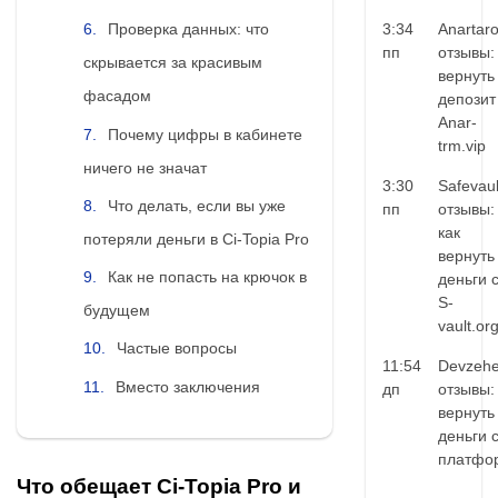
3:34
Anartar
Проверка данных: что
пп
отзывы:
скрывается за красивым
вернуть
фасадом
депозит
Anar-
Почему цифры в кабинете
trm.vip
ничего не значат
3:30
Safevaul
Что делать, если вы уже
пп
отзывы:
как
потеряли деньги в Ci-Topia Pro
вернуть
Как не попасть на крючок в
деньги 
S-
будущем
vault.or
Частые вопросы
11:54
Devzehe
Вместо заключения
дп
отзывы:
вернуть
деньги 
платфо
Что обещает Ci-Topia Pro и