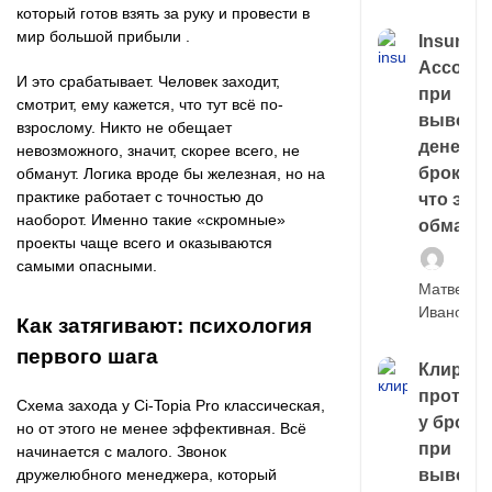
который готов взять за руку и провести в
мир большой прибыли .
Insuran
Account
И это срабатывает. Человек заходит,
при
смотрит, ему кажется, что тут всё по-
выводе
взрослому. Никто не обещает
денег у
невозможного, значит, скорее всего, не
брокера
обманут. Логика вроде бы железная, но на
практике работает с точностью до
что это,
наоборот. Именно такие «скромные»
обман?
проекты чаще всего и оказываются
самыми опасными.
Матвей
Иванов
Как затягивают: психология
первого шага
Клирин
протек
Схема захода у Ci-Topia Pro классическая,
у броке
но от этого не менее эффективная. Всё
при
начинается с малого. Звонок
дружелюбного менеджера, который
выводе