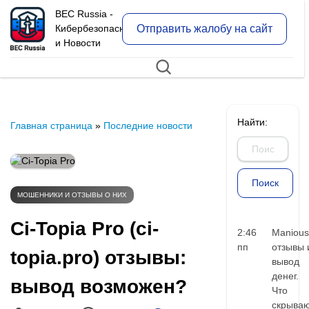
BEC Russia -
Отправить жалобу на сайт
Кибербезопасность
и Новости
Найти:
Главная страница
»
Последние новости
МОШЕННИКИ И ОТЗЫВЫ О НИХ
Ci-Topia Pro (ci-
2:46
Manious
пп
отзывы 
topia.pro) отзывы:
вывод
денег.
вывод возможен?
Что
скрыва