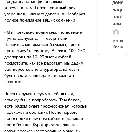
представляется финансовым
денег,
консультантом. Голос приятный, речь
надо
уверенная, никакого давления. Наоборот,
платить
полное понимание ваших сомнений .
или нет
«Мы прекрасно понимаем, что доверие
нужно заслужить, — говорят они. —
Матвей
Начните с минимальной суммы, просто
Иванов
протестируйте систему. Внесите 100–250
долларов или 10–25 тысяч рублей,
посмотрите, как всё работает. Мы дадим
вам персонального куратора, который
будет вести ваши сделки и помогать
советом» .
Человек думает: сумма небольшая,
почему бы не попробовать. Тем более,
если рядом будет профессионал, который
подскажет и объяснит. После первого
пополнения в личном кабинете начинает
расти баланс. Куратор ежедневно на
связи, подсказывает удачные моменты