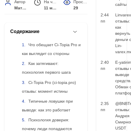
Автор
На чтение
Просмотров
сайты
Матвей Иванов
11 мин.
29
2:44
Linvarex
пп
отзывы:
как
Содержание
вернуть
деньги 
Что обещает Ci-Topia Pro и
Lin-
varex.m
как выглядит со стороны
2:40
E-yatiri
Как затягивают:
пп
отзывы 
психология первого шага
выводе
средств
Ci-Topia Pro (ci-topia.pro)
Обман 
отзывы: момент истины
платфо
Типичные ловушки при
2:35
@BNBTr
пп
отзывы:
выводе: как это работает
Андрея
Психология доверия:
Смирно
USDT
почему люди попадаются