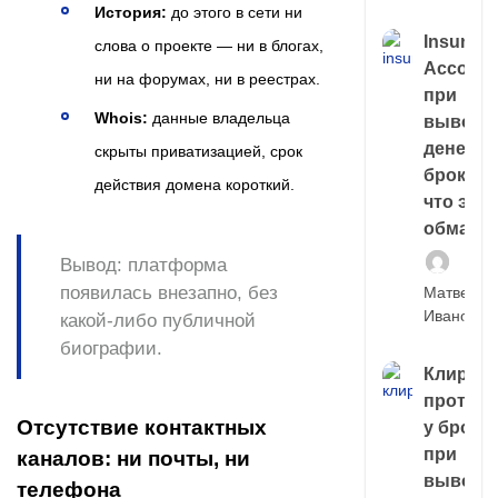
История:
до этого в сети ни
Insuran
слова о проекте — ни в блогах,
Account
ни на форумах, ни в реестрах.
при
Whois:
данные владельца
выводе
денег у
скрыты приватизацией, срок
брокера
действия домена короткий.
что это,
обман?
Вывод:
платформа
появилась внезапно, без
Матвей
Иванов
какой‑либо публичной
биографии.
Клирин
протек
Отсутствие контактных
у броке
при
каналов: ни почты, ни
выводе
телефона