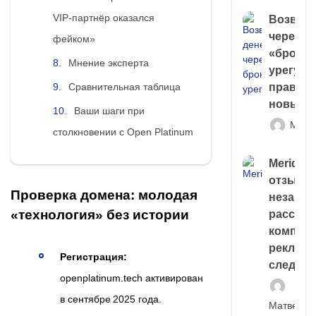
VIP‑партнёр оказался
Возврат
через
фейком»
«брокер
Мнение эксперта
урегули
правда 
Сравнительная таблица
новый 
Ваши шаги при
Матв
столкновении с Open Platinum
Meridiee
отзывы
Проверка домена: молодая
незави
«технология» без истории
расслед
компани
рекламн
Регистрация:
следа
openplatinum.tech активирован
в сентябре 2025 года.
Матвей И