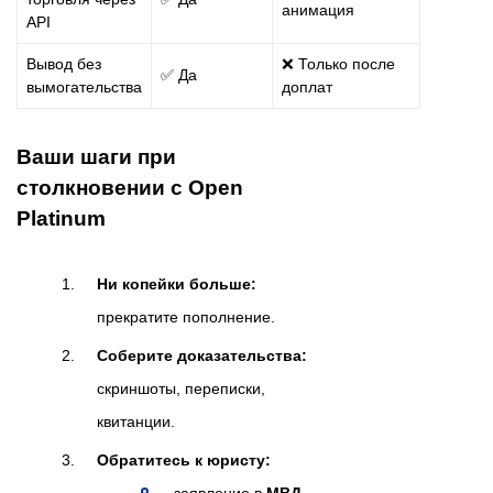
анимация
API
Вывод без
❌ Только после
✅ Да
вымогательства
доплат
Ваши шаги при
столкновении с Open
Platinum
Ни копейки больше:
прекратите пополнение.
Соберите доказательства:
скриншоты, переписки,
квитанции.
Обратитесь к юристу: