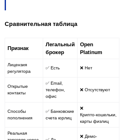
Сравнительная таблица
Легальный
Open
Признак
брокер
Platinum
Лицензия
✅ Есть
❌ Нет
регулятора
✅ Email,
Открытые
телефон,
❌ Отсутствуют
контакты
офис
❌
Способы
✅ Банковские
Крипто‑кошельки,
пополнения
счета юрлиц
карты физлиц
Реальная
❌ Демо-
торговля через
✅ Да