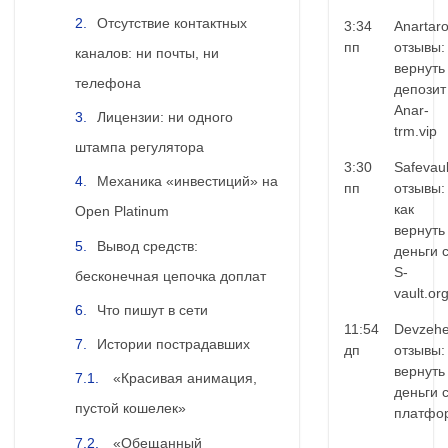
Отсутствие контактных
3:34
Anartar
пп
отзывы:
каналов: ни почты, ни
вернуть
телефона
депозит
Anar-
Лицензии: ни одного
trm.vip
штампа регулятора
3:30
Safevaul
Механика «инвестиций» на
пп
отзывы:
как
Open Platinum
вернуть
Вывод средств:
деньги 
S-
бесконечная цепочка доплат
vault.or
Что пишут в сети
11:54
Devzehe
Истории пострадавших
дп
отзывы:
вернуть
«Красивая анимация,
деньги 
пустой кошелек»
платфо
«Обещанный