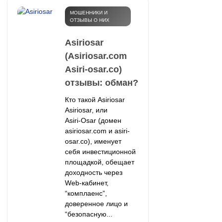
МОШЕННИКИ И
ОТЗЫВЫ О НИХ
Asiriosar
(Asiriosar.com
Asiri-osar.co)
отзывы: обман?
Кто такой Asiriosar
Asiriosar, или
Asiri‑Osar (домен
asiriosar.com и asiri-
osar.co), именует
себя инвестиционной
площадкой, обещает
доходность через
Web‑кабинет,
“комплаенс”,
доверенное лицо и
“безопасную...