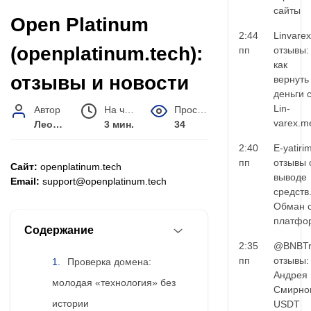
сайты
Open Platinum
2:44
Linvarex
(openplatinum.tech):
пп
отзывы:
как
отзывы и новости
вернуть
деньги 
Lin-
Автор
На чтение
Просмотров
varex.m
Леонид Малышев
3 мин.
34
2:40
E-yatiri
пп
отзывы 
Сайт:
openplatinum.tech
выводе
Email:
support@openplatinum.tech
средств
Обман 
платфо
Содержание
2:35
@BNBTr
пп
отзывы:
Проверка домена:
Андрея
молодая «технология» без
Смирно
истории
USDT