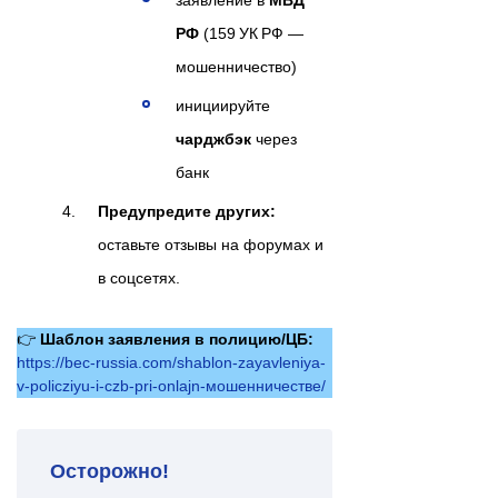
заявление в
МВД
РФ
(159 УК РФ —
мошенничество)
инициируйте
чарджбэк
через
банк
Предупредите других:
оставьте отзывы на форумах и
в соцсетях.
👉
Шаблон заявления в полицию/ЦБ:
https://bec-russia.com/shablon-zayavleniya-
v-policziyu-i-czb-pri-onlajn-мошенничестве/
Осторожно!